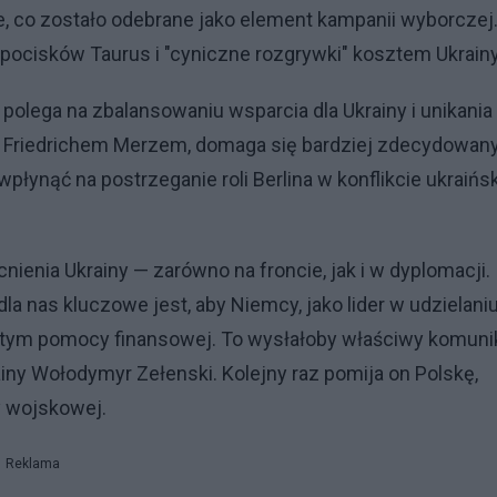
e, co zostało odebrane jako element kampanii wyborczej
pocisków Taurus i "cyniczne rozgrywki" kosztem Ukrainy
polega na zbalansowaniu wsparcia dla Ukrainy i unikania
 z Friedrichem Merzem, domaga się bardziej zdecydowan
łynąć na postrzeganie roli Berlina w konflikcie ukraińs
enia Ukrainy — zarówno na froncie, jak i w dyplomacji.
la nas kluczowe jest, aby Niemcy, jako lider w udzielani
w tym pomocy finansowej. To wysłałoby właściwy komuni
iny Wołodymyr Zełenski. Kolejny raz pomija on Polskę,
 wojskowej.
Reklama