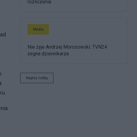
rozliczenia
Media
nad
Nie żyje Andrzej Morozowski. TVN24
żegna dziennikarza
o
Napisz notkę
a
ku.
enia