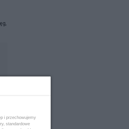
ęg,
ęp i przechowujemy
ory, standardowe