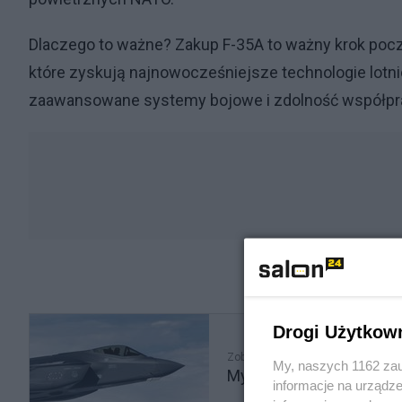
Dlaczego to ważne? Zakup F-35A to ważny krok poczy
które zyskują najnowocześniejsze technologie lotni
zaawansowane systemy bojowe i zdolność współpr
Drogi Użytkow
Zobacz także
My, naszych 1162 zau
Myśliwce F-35 i systemy 
informacje na urządze