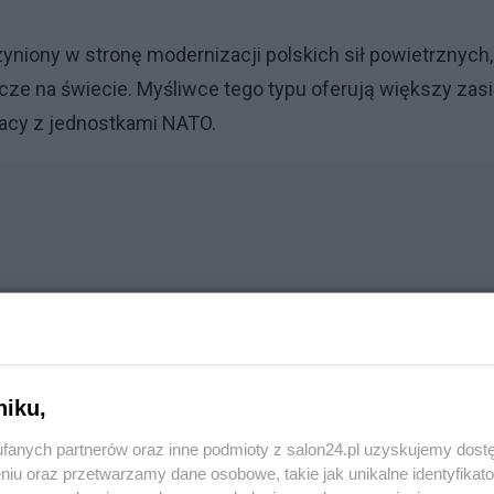
niony w stronę modernizacji polskich sił powietrznych,
cze na świecie. Myśliwce tego typu oferują większy zasi
acy z jednostkami NATO.
Reklama
niku,
fanych partnerów oraz inne podmioty z salon24.pl uzyskujemy dost
rakietowe. Minister ogłosił wsparcie dla Polski
niu oraz przetwarzamy dane osobowe, takie jak unikalne identyfikat