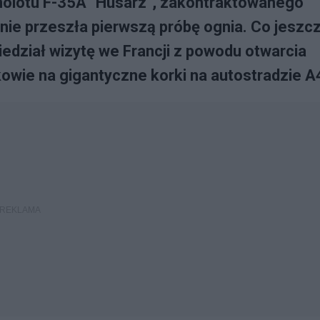
molotu F-35A "Husarz", zakontraktowanego
ie przeszła pierwszą próbę ognia. Co jeszc
iedział wizytę we Francji z powodu otwarcia
owie na gigantyczne korki na autostradzie A