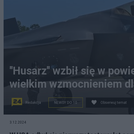
"Husarz" wzbił się w powi
wielkim wzmocnieniem dl
Redakcja
NEWSY DO 10
Obserwuj temat
3.12.2024