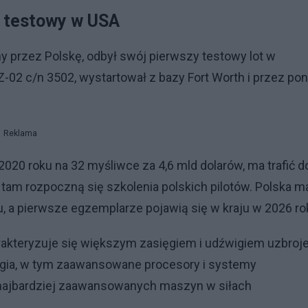
t testowy w USA
y przez Polskę, odbył swój pierwszy testowy lot w
02 c/n 3502, wystartował z bazy Fort Worth i przez po
Reklama
20 roku na 32 myśliwce za 4,6 mld dolarów, ma trafić d
tam rozpoczną się szkolenia polskich pilotów. Polska m
 a pierwsze egzemplarze pojawią się w kraju w 2026 ro
arakteryzuje się większym zasięgiem i udźwigiem uzbroj
ogia, w tym zaawansowane procesory i systemy
z najbardziej zaawansowanych maszyn w siłach