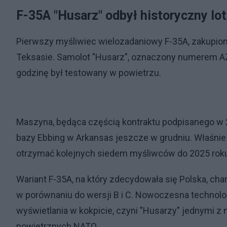
F-35A "Husarz" odbył historyczny lo
Pierwszy myśliwiec wielozadaniowy F-35A, zakupion
Teksasie. Samolot "Husarz", oznaczony numerem AZ-
godzinę był testowany w powietrzu.
Maszyna, będąca częścią kontraktu podpisanego w 20
bazy Ebbing w Arkansas jeszcze w grudniu. Właśnie 
otrzymać kolejnych siedem myśliwców do 2025 roku,
Wariant F-35A, na który zdecydowała się Polska, ch
w porównaniu do wersji B i C. Nowoczesna technol
wyświetlania w kokpicie, czyni "Husarzy" jednymi 
powietrznych NATO.