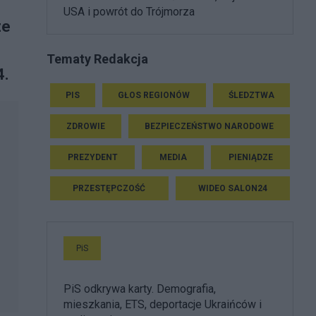
USA i powrót do Trójmorza
ze
Tematy Redakcja
4.
PIS
GŁOS REGIONÓW
ŚLEDZTWA
ZDROWIE
BEZPIECZEŃSTWO NARODOWE
PREZYDENT
MEDIA
PIENIĄDZE
PRZESTĘPCZOŚĆ
WIDEO SALON24
PiS
PiS odkrywa karty. Demografia,
mieszkania, ETS, deportacje Ukraińców i