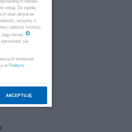
alizowanych reklam,
ie usług. Za zgodą
ych oraz aktywnie
watność, prosimy o
wolna i zawsze możesz
m rogu strony
.
-
sprzeciwić się
 naszych serwisów
esz w
Polityce
AKCEPTUJĘ
e