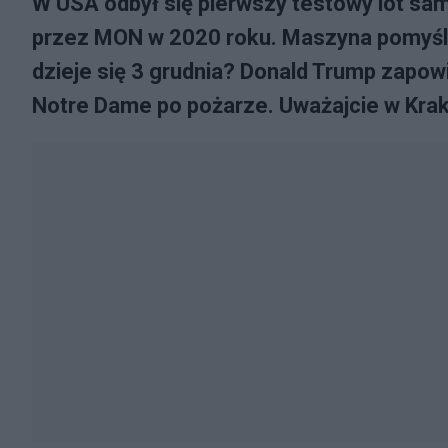
W USA odbył się pierwszy testowy lot sa
przez MON w 2020 roku. Maszyna pomyśln
dzieje się 3 grudnia? Donald Trump zapow
Notre Dame po pożarze. Uważajcie w Krak