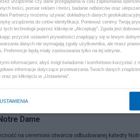
przez urządzenie czy dane przeglądania w celu zapewniania sperson
ych treści, pomiar reklam i treści, badanie odbiorców oraz ulepszan
fani Partnerzy możemy używać dokładnych danych geolokalizacyjn
tykę urządzenia do celów identyfikacji. Ponieważ cenimy Twoją pry
cuskiego rządu
z tych technologii poprzez kliknięcie „Akceptuję”. Zgoda jest dobro
ikając przycisk ustawień prywatności znajdujący się w lewym dolny
 Nowy Front Ludowy i prawicowe Zjednoczenie Narodowe 
etwarzania danych nie wymagają zgody użytkownika, ale masz prawo 
. Preferencje będą miały zastosowania tylko na tej witrynie.
la Barniera. Głosowanie nad nimi odbędzie się w środę.
szymi informacjami, abyś mógł świadomie i komfortowo korzystać z
gółowe informacje dotyczące przetwarzania Twoich danych znajdzi
Reklama
s
oraz po kliknięciu w „Ustawienia”.
czyniłoby gabinet Barniera najkrócej funkcjonującym w
ują wystarczającą liczbą głosów, by przeforsować wotum
USTAWIENIA
u.
 Notre Dame
ecność na ceremonii otwarcia odbudowanej katedry Notr