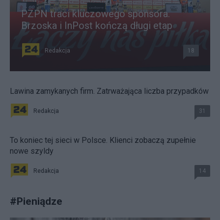
PZPN traci kluczowego sponsora.
Brzoska i InPost kończą długi etap
Redakcja
18
Lawina zamykanych firm. Zatrważająca liczba przypadków
Redakcja
31
To koniec tej sieci w Polsce. Klienci zobaczą zupełnie
nowe szyldy
Redakcja
14
#
Pieniądze