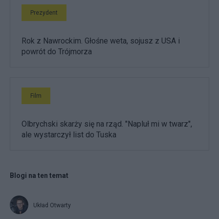
Prezydent
Rok z Nawrockim. Głośne weta, sojusz z USA i
powrót do Trójmorza
Film
Olbrychski skarży się na rząd. "Napluł mi w twarz",
ale wystarczył list do Tuska
Blogi na ten temat
Układ Otwarty