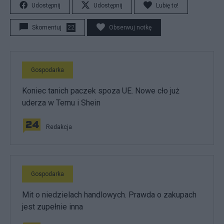
Udostępnij
Udostępnij
Lubię to!
Skomentuj
22
Obserwuj notkę
Gospodarka
Koniec tanich paczek spoza UE. Nowe cło już
uderza w Temu i Shein
Redakcja
Gospodarka
Mit o niedzielach handlowych. Prawda o zakupach
jest zupełnie inna