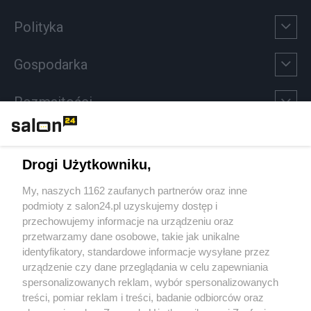
Polityka
Gospodarka
Rozmaitości
Technologie
Drogi Użytkowniku,
Sport
My, naszych 1162 zaufanych partnerów oraz inne
podmioty z salon24.pl uzyskujemy dostęp i
Społeczeństwo
przechowujemy informacje na urządzeniu oraz
przetwarzamy dane osobowe, takie jak unikalne
Kultura
identyfikatory, standardowe informacje wysyłane przez
urządzenie czy dane przeglądania w celu zapewniania
spersonalizowanych reklam, wybór spersonalizowanych
treści, pomiar reklam i treści, badanie odbiorców oraz