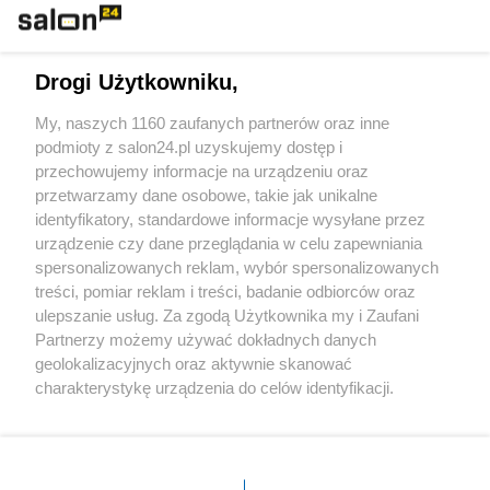
Technologie
Drogi Użytkowniku,
Sport
My, naszych 1160 zaufanych partnerów oraz inne
podmioty z salon24.pl uzyskujemy dostęp i
Społeczeństwo
przechowujemy informacje na urządzeniu oraz
przetwarzamy dane osobowe, takie jak unikalne
Kultura
identyfikatory, standardowe informacje wysyłane przez
urządzenie czy dane przeglądania w celu zapewniania
spersonalizowanych reklam, wybór spersonalizowanych
treści, pomiar reklam i treści, badanie odbiorców oraz
ulepszanie usług. Za zgodą Użytkownika my i Zaufani
X
Facebook
Instagram
Youtube
Partnerzy możemy używać dokładnych danych
geolokalizacyjnych oraz aktywnie skanować
charakterystykę urządzenia do celów identyfikacji.
Web Content Media sp. z o. o. © 2022
Ponieważ cenimy Twoją prywatność, prosimy o zgodę na
korzystanie z tych technologii poprzez kliknięcie
„Akceptuję”. Zgoda jest dobrowolna i zawsze możesz ją
Pomoc
O nas
Praca
Reklama
Kontakt
zmienić/wycofać klikając przycisk ustawień prywatności