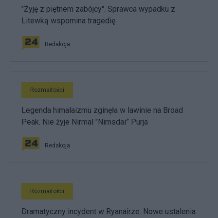
"Żyję z piętnem zabójcy". Sprawca wypadku z
Litewką wspomina tragedię
Redakcja
Rozmaitości
Legenda himalaizmu zginęła w lawinie na Broad
Peak. Nie żyje Nirmal "Nimsdai” Purja
Redakcja
Rozmaitości
Dramatyczny incydent w Ryanairze. Nowe ustalenia