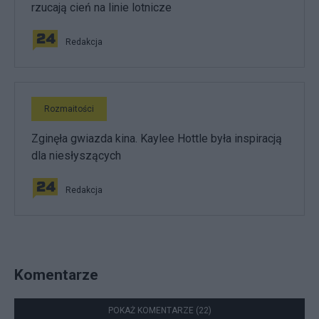
rzucają cień na linie lotnicze
Redakcja
Rozmaitości
Zginęła gwiazda kina. Kaylee Hottle była inspiracją
dla niesłyszących
Redakcja
Komentarze
POKAŻ KOMENTARZE (22)