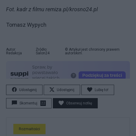
Fot. kadr z filmu remiza.pl/krosno24.pl
Tomasz Wypych
Autor:
Źródło:
© Artykuł jest chroniony prawem
Redakcja
Salon24
autorskim.
Udostępnij
Udostępnij
Lubię to!
Skomentuj
22
Obserwuj notkę
Rozmaitości