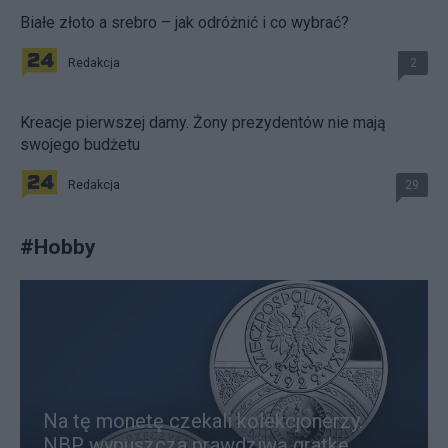
Białe złoto a srebro – jak odróżnić i co wybrać?
Redakcja
2
Kreacje pierwszej damy. Żony prezydentów nie mają
swojego budżetu
Redakcja
29
#
Hobby
Na tę monetę czekali kolekcjonerzy.
NBP wypuszcza prawdziwą gratkę