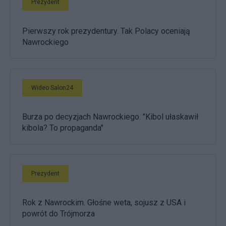
Prezydent
Pierwszy rok prezydentury. Tak Polacy oceniają
Nawrockiego
Wideo Salon24
Burza po decyzjach Nawrockiego. "Kibol ułaskawił
kibola? To propaganda"
Prezydent
Rok z Nawrockim. Głośne weta, sojusz z USA i
powrót do Trójmorza