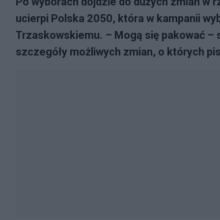
Po wyborach dojdzie do dużych zmian w rz
ucierpi Polska 2050, która w kampanii wy
Trzaskowskiemu. – Mogą się pakować – 
szczegóły możliwych zmian, o których pi