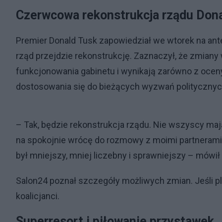
Czerwcowa rekonstrukcja rządu Don
Premier Donald Tusk zapowiedział we wtorek na ant
rząd przejdzie rekonstrukcję. Zaznaczył, że zmian
funkcjonowania gabinetu i wynikają zarówno z oceny
dostosowania się do bieżących wyzwań politycznyc
– Tak, będzie rekonstrukcja rządu. Nie wszyscy ma
na spokojnie wrócę do rozmowy z moimi partnerami k
był mniejszy, mniej liczebny i sprawniejszy – mówił
Salon24 poznał szczegóły możliwych zmian. Jeśli p
koalicjanci.
Superresort i piłowanie przystawek