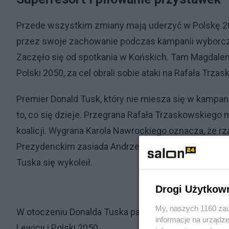
Przede wszystkim zmiany mają uderzyć w Polskę 205
przez swoje zachowanie podczas kampanii wyborczej.
Zaczęło się od spotkania w Końskich. Tam Magdalena
Polski 2050, za cel obrali sobie ataki na Rafała Trza
Premier Donald Tusk, który nie miesza się w kampanię,
to, co się dzieje. Przegrana Rafała Trzaskowskiego
koalicji. Wygrana Karola Nawrockiego oznacza, że rzą
Prezydenckim zasiada Andrzej Duda. Nawrocki będzie
Tuska się wykoleił.
Drogi Użytkow
My, naszych 1160 zau
W otoczeniu Donalda Tuska panuje silne przekonanie
informacje na urządze
Lewicy i Polski 2050.