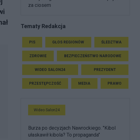
j
za ciosem
wi
nał
Tematy Redakcja
PIS
GŁOS REGIONÓW
ŚLEDZTWA
ZDROWIE
BEZPIECZEŃSTWO NARODOWE
WIDEO SALON24
PREZYDENT
PRZESTĘPCZOŚĆ
MEDIA
PRAWO
Wideo Salon24
Burza po decyzjach Nawrockiego. "Kibol
ułaskawił kibola? To propaganda"