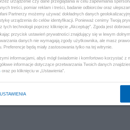
przez urządzenie czy dane przeglądania w celu zapewniania sperson
ych treści, pomiar reklam i treści, badanie odbiorców oraz ulepszan
e scenariusze, z których każdy dostosowany jest do teg
fani Partnerzy możemy używać dokładnych danych geolokalizacyjn
tykę urządzenia do celów identyfikacji. Ponieważ cenimy Twoją pry
z tych technologii poprzez kliknięcie „Akceptuję”. Zgoda jest dobro
ikając przycisk ustawień prywatności znajdujący się w lewym dolny
ska
etwarzania danych nie wymagają zgody użytkownika, ale masz prawo 
. Preferencje będą miały zastosowania tylko na tej witrynie.
szymi informacjami, abyś mógł świadomie i komfortowo korzystać z
gółowe informacje dotyczące przetwarzania Twoich danych znajdzi
s
oraz po kliknięciu w „Ustawienia”.
USTAWIENIA