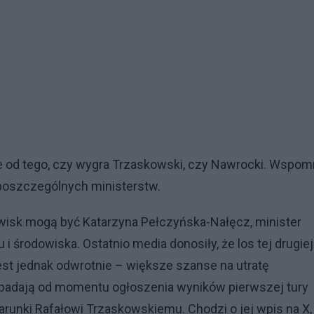
ie od tego, czy wygra Trzaskowski, czy Nawrocki. Wspom
 poszczególnych ministerstw.
isk mogą być Katarzyna Pełczyńska-Nałęcz, minister
 i środowiska. Ostatnio media donosiły, że los tej drugiej
est jednak odwrotnie – większe szanse na utratę
padają od momentu ogłoszenia wyników pierwszej tury
runki Rafałowi Trzaskowskiemu. Chodzi o jej wpis na X,