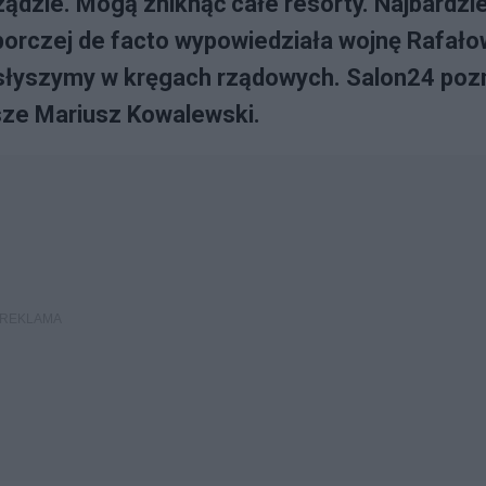
ądzie. Mogą zniknąć całe resorty. Najbardzie
borczej de facto wypowiedziała wojnę Rafało
słyszymy w kręgach rządowych. Salon24 poz
sze Mariusz Kowalewski.