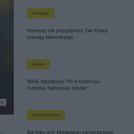
Prezydent
Pierwszy rok prezydentury. Tak Polacy
oceniają Nawrockiego
Sondaż
IBRiS: Najsłabszy PiS w historii po
rozłamie. Najnowszy sondaż
72
Partie polityczne
Nie tylko grill. Morawiecki zamierza pójść