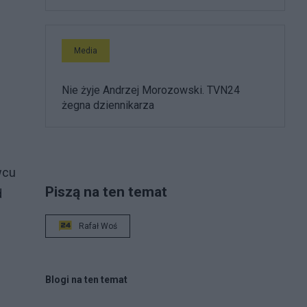
Media
u
Nie żyje Andrzej Morozowski. TVN24
żegna dziennikarza
wcu
Piszą na ten temat
d
Rafał Woś
Blogi na ten temat