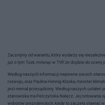
Zacznijmy od wariantu, który wydarzy się niezależn
już o tym Tusk, mówiąc w TVP, że dojdzie do oceny
Według naszych informacji niepewne swoich stanow
rozwoju, oraz Paulina Hennig-Kloska, minister klimatu
jest niemal przesądzony. Według naszych ustaleń j
stanowiska ma Pełczyńska-Nałęcz. Jej notowania s
wyborów prezydenckich, kiedy to zaczęła stawiać wa