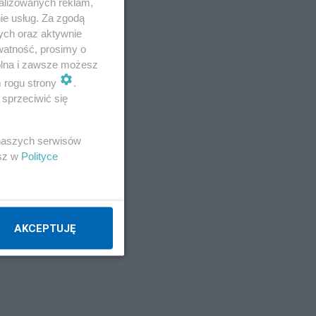
alizowanych reklam,
ie usług. Za zgodą
o,
ych oraz aktywnie
watność, prosimy o
wolna i zawsze możesz
m rogu strony
.
sprzeciwić się
 naszych serwisów
esz w
Polityce
AKCEPTUJĘ