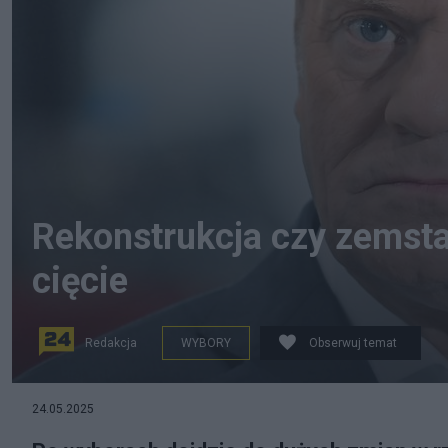
Rekonstrukcja czy zemst
cięcie
Redakcja
WYBORY
Obserwuj temat
Donald Tusk, PAP/Andrzej Jackowski
24.05.2025