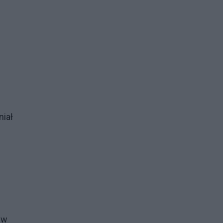
niał
 w