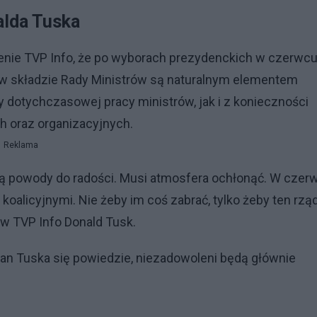
alda Tuska
enie TVP Info, że po wyborach prezydenckich w czerwc
y w składzie Rady Ministrów są naturalnym elementem
 dotychczasowej pracy ministrów, jak i z konieczności
h oraz organizacyjnych.
Reklama
ją powody do radości. Musi atmosfera ochłonąć. W czer
oalicyjnymi. Nie żeby im coś zabrać, tylko żeby ten rzą
 w TVP Info Donald Tusk.
lan Tuska się powiedzie, niezadowoleni będą głównie