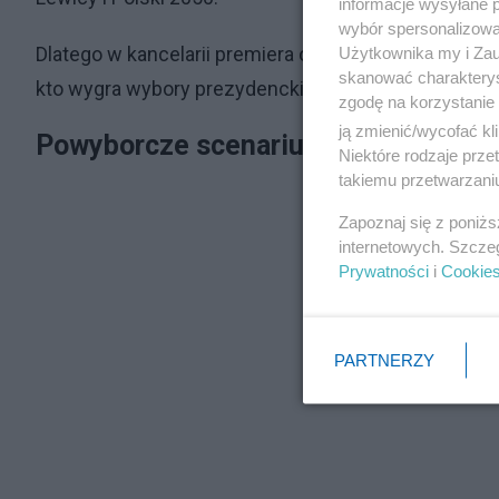
informacje wysyłane 
wybór spersonalizowan
Dlatego w kancelarii premiera opracowywane są różn
Użytkownika my i Zau
skanować charakterys
kto wygra wybory prezydenckie.
zgodę na korzystanie 
ją zmienić/wycofać kl
Powyborcze scenariusze Donalda Tu
Niektóre rodzaje prz
takiemu przetwarzaniu
Zapoznaj się z poniż
internetowych. Szcze
Prywatności
i
Cookie
PARTNERZY