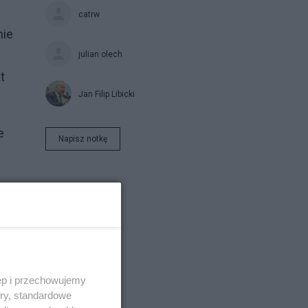
catrw
nie
julian olech
t
Jan Filip Libicki
e
Napisz notkę
ęp i przechowujemy
ory, standardowe