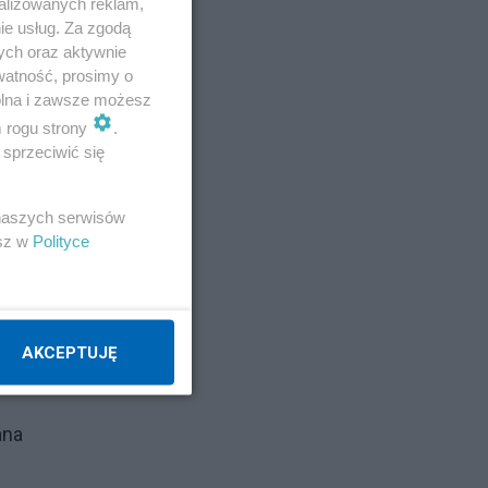
alizowanych reklam,
ie usług. Za zgodą
ych oraz aktywnie
watność, prosimy o
wolna i zawsze możesz
m rogu strony
.
sprzeciwić się
 naszych serwisów
esz w
Polityce
 72
ryfy
AKCEPTUJĘ
ana