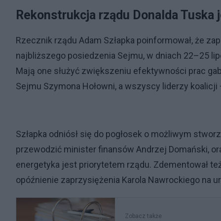
Rekonstrukcja rządu Donalda Tuska j
Rzecznik rządu Adam Szłapka poinformował, że zap
najbliższego posiedzenia Sejmu, w dniach 22–25 lipc
Mają one służyć zwiększeniu efektywności prac gab
Sejmu Szymona Hołowni, a wszyscy liderzy koalicji –
Szłapka odniósł się do pogłosek o możliwym stworz
przewodzić minister finansów Andrzej Domański, oraz
energetyka jest priorytetem rządu. Zdementował też
opóźnienie zaprzysiężenia Karola Nawrockiego na u
Zobacz także