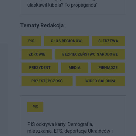
ułaskawił kibola? To propaganda"
Tematy Redakcja
PIS
GŁOS REGIONÓW
ŚLEDZTWA
ZDROWIE
BEZPIECZEŃSTWO NARODOWE
PREZYDENT
MEDIA
PIENIĄDZE
PRZESTĘPCZOŚĆ
WIDEO SALON24
PiS
PiS odkrywa karty. Demografia,
mieszkania, ETS, deportacje Ukraińców i