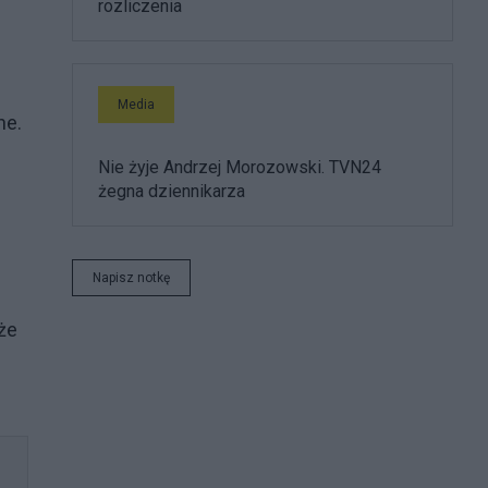
rozliczenia
Media
ne.
Nie żyje Andrzej Morozowski. TVN24
żegna dziennikarza
Napisz notkę
że