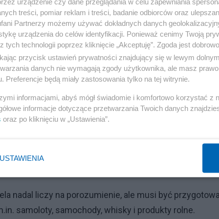
przez urządzenie czy dane przeglądania w celu zapewniania sperson
ych treści, pomiar reklam i treści, badanie odbiorców oraz ulepszan
fani Partnerzy możemy używać dokładnych danych geolokalizacyjn
 rozpala Gdańsk. Kosiniak-Kamysz oburzony
tykę urządzenia do celów identyfikacji. Ponieważ cenimy Twoją pry
z tych technologii poprzez kliknięcie „Akceptuję”. Zgoda jest dobro
ikając przycisk ustawień prywatności znajdujący się w lewym dolny
etwarzania danych nie wymagają zgody użytkownika, ale masz prawo 
. Preferencje będą miały zastosowania tylko na tej witrynie.
a odwetowe na 72 mld euro
szymi informacjami, abyś mógł świadomie i komfortowo korzystać z
gółowe informacje dotyczące przetwarzania Twoich danych znajdzi
owadzenia ceł odwetowych na towary z USA o wartości
s
oraz po kliknięciu w „Ustawienia”.
ie do Ursuli von der Leyen zapowiedział 30-procentowe ta
USTAWIENIA
Reklama
ela nadal liczy na porozumienie, ale musi być przygotow
in. samoloty, samochody, whisky i produkty rolne.