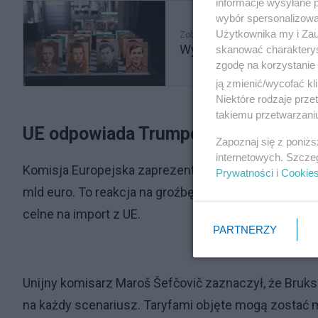
informacje wysyłane 
wybór spersonalizowan
Użytkownika my i Zau
Zobacz także
Wystawa "Nasi chłopcy"
skanować charakterys
zgodę na korzystanie 
ją zmienić/wycofać kl
Niektóre rodzaje prz
takiemu przetwarzaniu
UE odpowiada Trumpowi: możliwe cł
Zapoznaj się z poniż
internetowych. Szcze
Komisja Europejska zaprezentowała propozycję wpr
Prywatności
i
Cookie
mld euro. To reakcja na groźbę Trumpa, który w liśc
celne na import z UE.
PARTNERZY
Unijny komisarz Maroš Šefčovič zaznaczył, że Bruks
na każdy scenariusz. Taryfami objęte mogą zostać m.