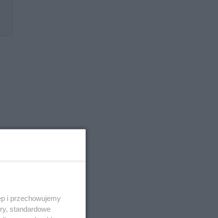
–
ęp i przechowujemy
ory, standardowe