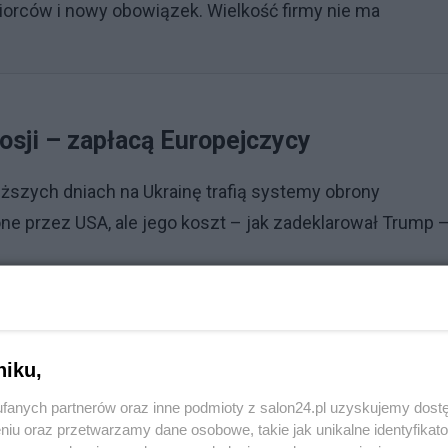
iorców i nowy obowiązek. Wielkość firmy nie ma
Rosji – zapłacą Europejczycy
ższych dniach na Ukrainę trafią systemy obrony
one przez USA, ale jego koszt – jak zadeklarował Trump 
Reklama
dojdzie do porozumienia z Rosją, jego administracja
niku,
 że choć regularnie rozmawia z Władimirem Putinem, nie
fanych partnerów oraz inne podmioty z salon24.pl uzyskujemy dost
niu oraz przetwarzamy dane osobowe, takie jak unikalne identyfikat