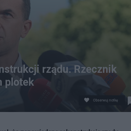
nstrukcji rządu. Rzecznik
h plotek
Obserwuj notkę
erencji prasowej przed siedzibą Kancelarii Prezesa Ra