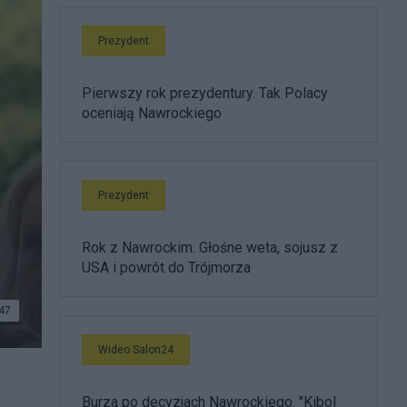
Prezydent
Pierwszy rok prezydentury. Tak Polacy
oceniają Nawrockiego
Prezydent
Rok z Nawrockim. Głośne weta, sojusz z
USA i powrót do Trójmorza
47
Wideo Salon24
dy
Burza po decyzjach Nawrockiego. "Kibol