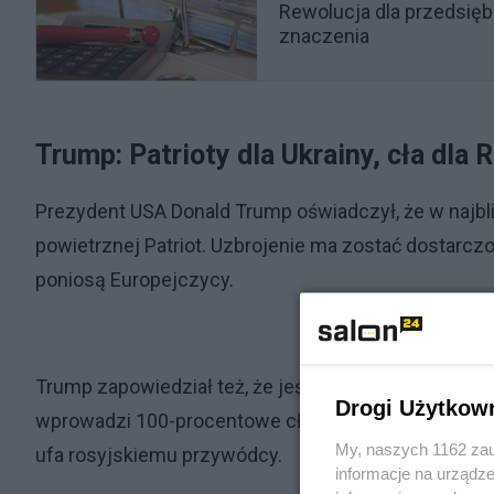
Rewolucja dla przedsięb
znaczenia
Trump: Patrioty dla Ukrainy, cła dla 
Prezydent USA Donald Trump oświadczył, że w najbli
powietrznej Patriot. Uzbrojenie ma zostać dostarcz
poniosą Europejczycy.
Trump zapowiedział też, że jeśli w ciągu 50 dni nie 
Drogi Użytkow
wprowadzi 100-procentowe cła. Podkreślił przy tym,
My, naszych 1162 zau
ufa rosyjskiemu przywódcy.
informacje na urządze