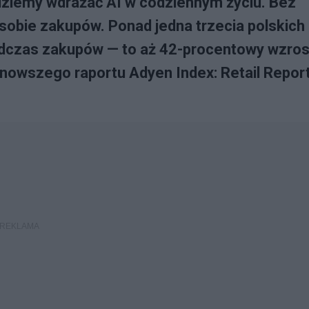
ędziemy wdrażać AI w codziennym życiu. Bez
 sobie zakupów. Ponad jedna trzecia polskich
odczas zakupów — to aż 42-procentowy wzros
jnowszego raportu Adyen Index: Retail Repor