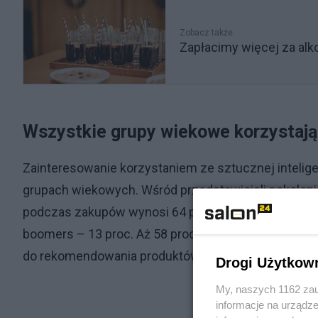
Zobacz także
Zapłacimy więcej za alkoh
Wszystkie grupy wiekowe korzystaj
Zainteresowanie korzystaniem ze sztucznej intelig
grupach wiekowych. Wśród przedstawicieli pokolenia
podczas zakupów wynosi 64 proc., wśród millenialsów 
boomers – 13 proc. Aż 58 proc. polskich konsumen
do rekomendowania produktów.
Drogi Użytkow
My, naszych 1162 zau
informacje na urządze