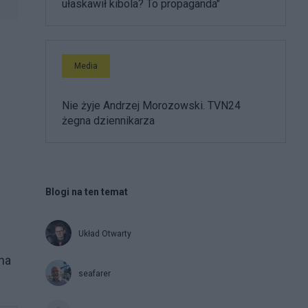
ułaskawił kibola? To propaganda"
Media
Nie żyje Andrzej Morozowski. TVN24
żegna dziennikarza
Blogi na ten temat
Układ Otwarty
 na
seafarer