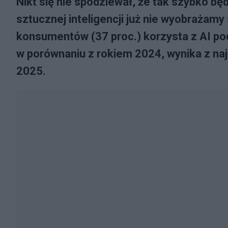
Nikt się nie spodziewał, że tak szybko b
sztucznej inteligencji już nie wyobrażamy
konsumentów (37 proc.) korzysta z AI p
w porównaniu z rokiem 2024, wynika z na
2025.