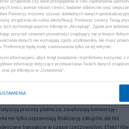
przez urządzenie czy dane przeglądania w celu zapewniania sperson
– nie tylko po to, aby przyspieszyć zakupy, ale przede
ych treści, pomiar reklam i treści, badanie odbiorców oraz ulepszan
rującymi. Widzimy, że technologia ta przestaje być domen
fani Partnerzy możemy używać dokładnych danych geolokalizacyjn
tykę urządzenia do celów identyfikacji. Ponieważ cenimy Twoją pry
 trafia do szerokiego spektrum odbiorców. Niezależnie 
z tych technologii poprzez kliknięcie „Akceptuję”. Zgoda jest dobro
anego doświadczenia – chcą, aby technologia podpowiadał
ikając przycisk ustawień prywatności znajdujący się w lewym dolny
chněvič, Country Manager CEE w Adyen.
etwarzania danych nie wymagają zgody użytkownika, ale masz prawo 
. Preferencje będą miały zastosowania tylko na tej witrynie.
I
szymi informacjami, abyś mógł świadomie i komfortowo korzystać z
gółowe informacje dotyczące przetwarzania Twoich danych znajdzi
zania przychodów w 2025 roku, wskazali inwestycje w
s
oraz po kliknięciu w „Ustawienia”.
na czwarta (28 proc.) planuje inwestować w AI w celu
ar innowacji produktowych.
USTAWIENIA
o wizja przyszłości. Coraz więcej firm wdraża
atyzują procesy płatnicze, zwiększają konwersję i
a nie tylko usprawniają finalizację zakupów, ale też
jrzane transakcje w czasie rzeczywistym. Efekt? Klie