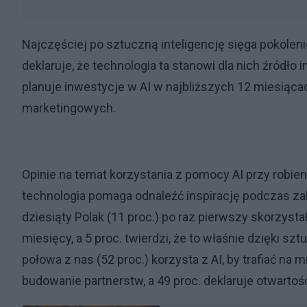
Najczęściej po sztuczną inteligencję sięga pokoleni
deklaruje, że technologia ta stanowi dla nich źródło
planuje inwestycje w AI w najbliższych 12 miesiąca
marketingowych.
Opinie na temat korzystania z pomocy AI przy robie
technologia pomaga odnaleźć inspirację podczas z
dziesiąty Polak (11 proc.) po raz pierwszy skorzysta
miesięcy, a 5 proc. twierdzi, że to właśnie dzięki sz
połowa z nas (52 proc.) korzysta z AI, by trafiać na 
budowanie partnerstw, a 49 proc. deklaruje otwarto