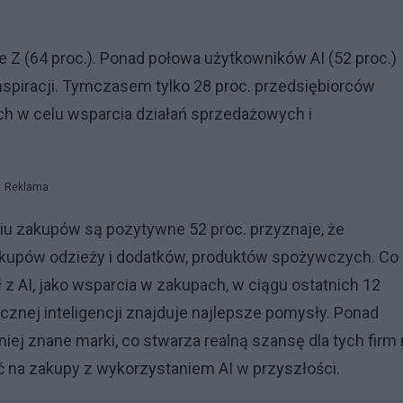
e Z (64 proc.). Ponad połowa użytkowników AI (52 proc.)
 inspiracji. Tymczasem tylko 28 proc. przedsiębiorców
ch w celu wsparcia działań sprzedażowych i
Reklama
niu zakupów są pozytywne 52 proc. przyznaje, że
akupów odzieży i dodatków, produktów spożywczych. Co
ł z AI, jako wsparcia w zakupach, w ciągu ostatnich 12
tucznej inteligencji znajduje najlepsze pomysły. Ponad
mniej znane marki, co stwarza realną szansę dla tych firm
ść na zakupy z wykorzystaniem AI w przyszłości.