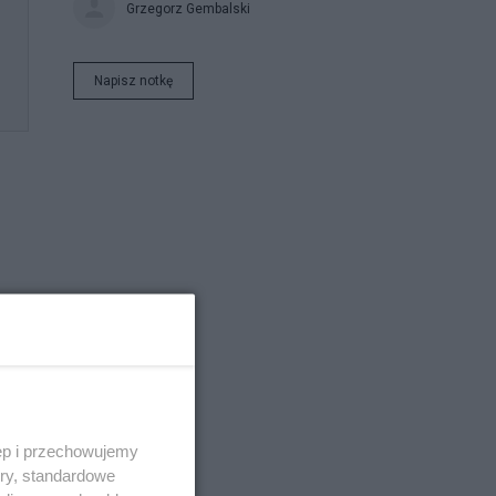
Grzegorz Gembalski
Napisz notkę
 AI
ęp i przechowujemy
ory, standardowe