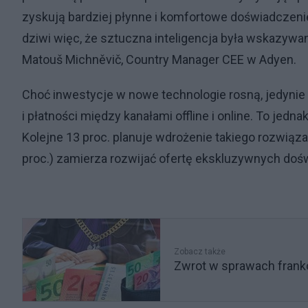
zyskują bardziej płynne i komfortowe doświadczeni
dziwi więc, że sztuczna inteligencja była wskazywa
Matouš Michněvič, Country Manager CEE w Adyen.
Choć inwestycje w nowe technologie rosną, jedynie
i płatności między kanałami offline i online. To jed
Kolejne 13 proc. planuje wdrożenie takiego rozwiąza
proc.) zamierza rozwijać ofertę ekskluzywnych d
Zobacz także
Zwrot w sprawach franko