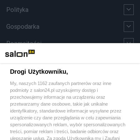
Polityka
Gospodarka
Rozmaitości
Technologie
Drogi Użytkowniku,
Sport
My, naszych 1162 zaufanych partnerów oraz inne
podmioty z salon24.pl uzyskujemy dostęp i
Społeczeństwo
przechowujemy informacje na urządzeniu oraz
przetwarzamy dane osobowe, takie jak unikalne
Kultura
identyfikatory, standardowe informacje wysyłane przez
urządzenie czy dane przeglądania w celu zapewniania
spersonalizowanych reklam, wybór spersonalizowanych
treści, pomiar reklam i treści, badanie odbiorców oraz
ulepszanie usług. Za zgodą Użytkownika my i Zaufani