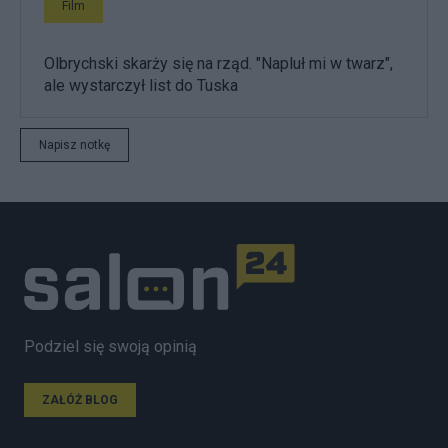
Film
Olbrychski skarży się na rząd. "Napluł mi w twarz",
ale wystarczył list do Tuska
Napisz notkę
Podziel się swoją opinią
ZAŁÓŻ BLOG