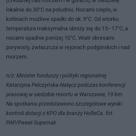
(chłodniej nad morzem i w górach), w niedzielę
lokalnie do 30°C na południu. Nocami ciepło, w
kotlinach możliwe spadki do ok. 9°C. Od wtorku
temperatura maksymalna obniży się do 15–17°C, a
nocami spadnie poniżej 10°C. Wiatr okresami
porywisty, zwłaszcza w rejonach podgórskich i nad
morzem.
n/z: Minister funduszy i polityki regionalnej
Katarzyna Pełczyńska-Nałęcz podczas konferencji
prasowej w siedzibie resortu w Warszawie, 19 bm.
Na spotkaniu przedstawiono szczegółowe wyniki
kontroli dotacji z KPO dla branży HoReCa. fot.
PAP/Paweł Supernak