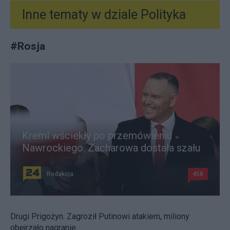
Inne tematy w dziale
Polityka
#
Rosja
Kreml wściekły po przemówieniu
Nawrockiego. Zacharowa dostała szału
Redakcja
458
Drugi Prigożyn. Zagroził Putinowi atakiem, miliony
obejrzało nagranie