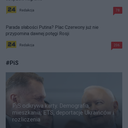
Redakcja
78
Parada słabości Putina? Plac Czerwony już nie
przypomina dawnej potęgi Rosji
Redakcja
206
#
PiS
PiS odkrywa karty. Demografia,
mieszkania, ETS, deportacje Ukraińców i
rozliczenia