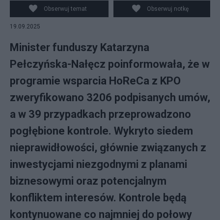
Pełczyńska-Nałęcz podczas konferencji prasowej w
Obserwuj temat
Obserwuj notkę
siedzibie resortu w Warszawie, 19 bm. Na spotkaniu
19.09.2025
przedstawiono szczegółowe wyniki kontroli dotacji z
KPO dla branży HoReCa. (mr) PAP/Paweł Supernak
Minister funduszy Katarzyna
Pełczyńska-Nałęcz poinformowała, że w
programie wsparcia HoReCa z KPO
zweryfikowano 3206 podpisanych umów,
a w 39 przypadkach przeprowadzono
pogłębione kontrole. Wykryto siedem
nieprawidłowości, głównie związanych z
inwestycjami niezgodnymi z planami
biznesowymi oraz potencjalnym
konfliktem interesów. Kontrole będą
kontynuowane co najmniej do połowy