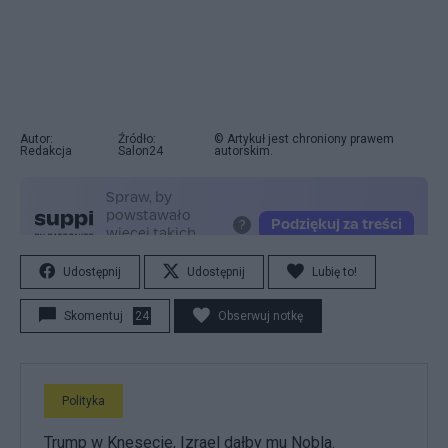
Autor:
Źródło:
© Artykuł jest chroniony prawem
Redakcja
Salon24
autorskim.
Udostępnij
Udostępnij
Lubię to!
Skomentuj
24
Obserwuj notkę
Polityka
Trump w Knesecie, Izrael dałby mu Nobla.