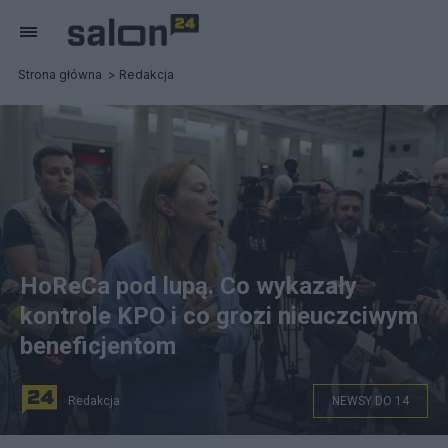
Strona główna
Redakcja
HoReCa pod lupą. Co wykazały
kontrole KPO i co grozi nieuczciwym
beneficjentom
Redakcja
NEWSY DO 14
Minister funduszy i polityki regionalnej Katarzyna