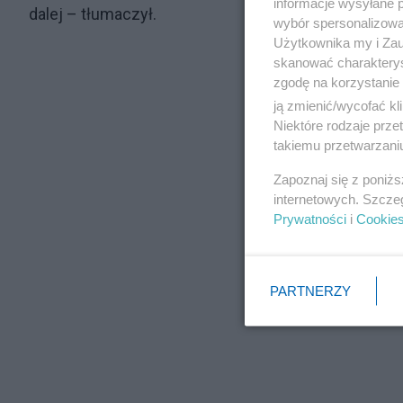
informacje wysyłane 
dalej – tłumaczył.
wybór spersonalizowan
Użytkownika my i Zau
skanować charakterys
zgodę na korzystanie 
ją zmienić/wycofać kl
Niektóre rodzaje prz
takiemu przetwarzaniu
Zapoznaj się z poniż
internetowych. Szcze
Prywatności
i
Cookie
PARTNERZY