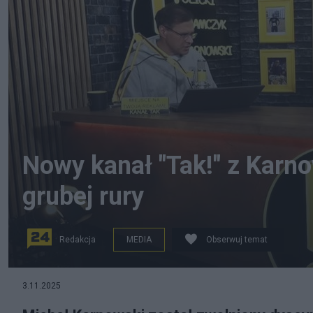
Nowy kanał "Tak!" z Karno
grubej rury
Redakcja
MEDIA
Obserwuj temat
3.11.2025