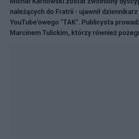
Michał Karnowski został zwolniony dyscyp
należących do Fratrii - ujawnił dziennik
YouTube'owego "TAK". Publicysta prowad
Marcinem Tulickim, którzy również pożegn