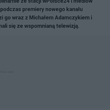
linarnie ze stacji wPolsce24 i mediów
arz podczas premiery nowego kanału
zi go wraz z Michałem Adamczykiem i
ali się ze wspomnianą telewizją.