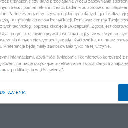
przez urządzenie czy dane przeglądania w celu zapewniania sperson
ych treści, pomiar reklam i treści, badanie odbiorców oraz ulepszan
fani Partnerzy możemy używać dokładnych danych geolokalizacyjn
tykę urządzenia do celów identyfikacji. Ponieważ cenimy Twoją pry
z tych technologii poprzez kliknięcie „Akceptuję”. Zgoda jest dobro
ikając przycisk ustawień prywatności znajdujący się w lewym dolny
etwarzania danych nie wymagają zgody użytkownika, ale masz prawo 
. Preferencje będą miały zastosowania tylko na tej witrynie.
szymi informacjami, abyś mógł świadomie i komfortowo korzystać z
gółowe informacje dotyczące przetwarzania Twoich danych znajdzi
s
oraz po kliknięciu w „Ustawienia”.
USTAWIENIA