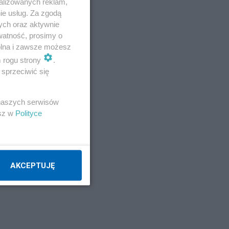
alizowanych reklam,
ie usług. Za zgodą
ych oraz aktywnie
watność, prosimy o
wolna i zawsze możesz
m rogu strony
.
sprzeciwić się
 naszych serwisów
esz w
Polityce
AKCEPTUJĘ