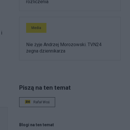
rozliczenia
Media
i
Nie żyje Andrzej Morozowski. TVN24
żegna dziennikarza
Piszą na ten temat
Rafał Woś
Blogi na ten temat