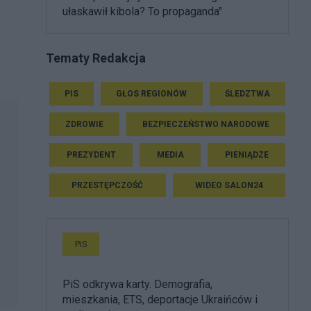
ułaskawił kibola? To propaganda"
Tematy Redakcja
PIS
GŁOS REGIONÓW
ŚLEDZTWA
ZDROWIE
BEZPIECZEŃSTWO NARODOWE
PREZYDENT
MEDIA
PIENIĄDZE
PRZESTĘPCZOŚĆ
WIDEO SALON24
PiS
PiS odkrywa karty. Demografia,
mieszkania, ETS, deportacje Ukraińców i