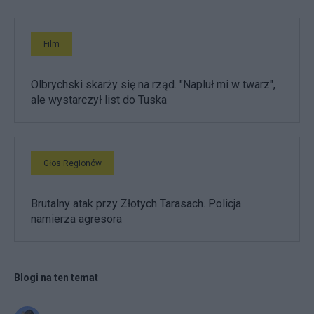
Film
Olbrychski skarży się na rząd. "Napluł mi w twarz",
ale wystarczył list do Tuska
Głos Regionów
Brutalny atak przy Złotych Tarasach. Policja
namierza agresora
Blogi na ten temat