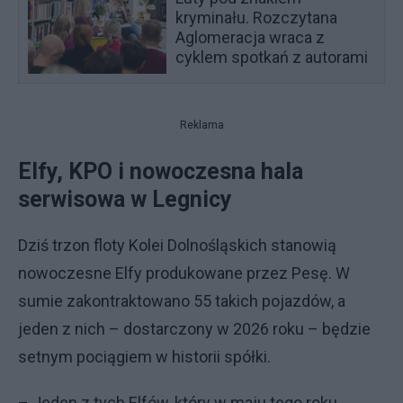
kryminału. Rozczytana
Aglomeracja wraca z
cyklem spotkań z autorami
Reklama
Elfy, KPO i nowoczesna hala
serwisowa w Legnicy
Dziś trzon floty Kolei Dolnośląskich stanowią
nowoczesne Elfy produkowane przez Pesę. W
sumie zakontraktowano 55 takich pojazdów, a
jeden z nich – dostarczony w 2026 roku – będzie
setnym pociągiem w historii spółki.
– Jeden z tych Elfów, który w maju tego roku