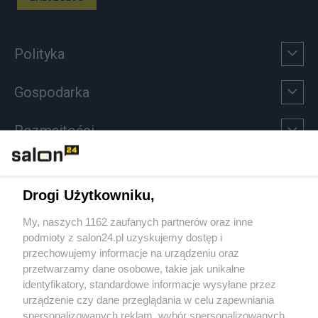
Polityka
Gospodarka
Rozmaitości
Technologie
Drogi Użytkowniku,
Sport
My, naszych 1162 zaufanych partnerów oraz inne
podmioty z salon24.pl uzyskujemy dostęp i
Społeczeństwo
przechowujemy informacje na urządzeniu oraz
przetwarzamy dane osobowe, takie jak unikalne
Kultura
identyfikatory, standardowe informacje wysyłane przez
urządzenie czy dane przeglądania w celu zapewniania
spersonalizowanych reklam, wybór spersonalizowanych