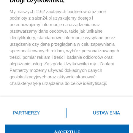
Drogi Użytkowniku,
Sport
My, naszych 1162 zaufanych partnerów oraz inne
podmioty z salon24.pl uzyskujemy dostęp i
Społeczeństwo
przechowujemy informacje na urządzeniu oraz
przetwarzamy dane osobowe, takie jak unikalne
Kultura
identyfikatory, standardowe informacje wysyłane przez
urządzenie czy dane przeglądania w celu zapewniania
spersonalizowanych reklam, wybór spersonalizowanych
treści, pomiar reklam i treści, badanie odbiorców oraz
ulepszanie usług. Za zgodą Użytkownika my i Zaufani
X
Facebook
Instagram
Youtube
Partnerzy możemy używać dokładnych danych
geolokalizacyjnych oraz aktywnie skanować
charakterystykę urządzenia do celów identyfikacji.
Web Content Media sp. z o. o. © 2022
Ponieważ cenimy Twoją prywatność, prosimy o zgodę na
korzystanie z tych technologii poprzez kliknięcie
„Akceptuję”. Zgoda jest dobrowolna i zawsze możesz ją
Pomoc
O nas
Praca
Reklama
Kontakt
zmienić/wycofać klikając przycisk ustawień prywatności
PARTNERZY
USTAWIENIA
znajdujący się w lewym dolnym rogu strony
. Niektóre
rodzaje przetwarzania danych nie wymagają zgody
użytkownika, ale masz prawo sprzeciwić się takiemu
AKCEPTUJĘ