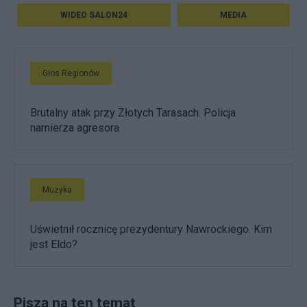
WIDEO SALON24
MEDIA
Głos Regionów
Brutalny atak przy Złotych Tarasach. Policja
namierza agresora
Muzyka
Uświetnił rocznicę prezydentury Nawrockiego. Kim
jest Eldo?
Piszą na ten temat