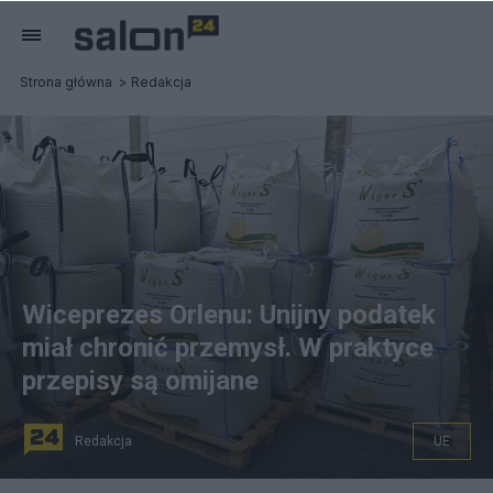
Strona główna
Redakcja
Wiceprezes Orlenu: Unijny podatek
miał chronić przemysł. W praktyce
przepisy są omijane
Redakcja
UE
n/z: nakłady Chemiczne „Siarkopol” Tarnobrzeg Sp. z