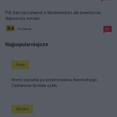
PiS traci na rozłamie z Morawieckim, ale prawica nie.
Najnowszy sondaż
Redakcja
67
Najpopularniejsze
Rosja
Kreml wściekły po przemówieniu Nawrockiego.
Zacharowa dostała szału
800 plus