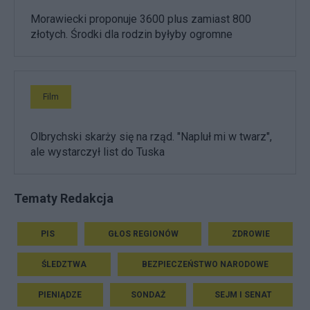
Morawiecki proponuje 3600 plus zamiast 800
złotych. Środki dla rodzin byłyby ogromne
Film
Olbrychski skarży się na rząd. "Napluł mi w twarz",
ale wystarczył list do Tuska
Tematy Redakcja
PIS
GŁOS REGIONÓW
ZDROWIE
ŚLEDZTWA
BEZPIECZEŃSTWO NARODOWE
PIENIĄDZE
SONDAŻ
SEJM I SENAT