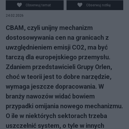
o.o. (pp/awol) PAP/Piotr Polak
Obserwuj temat
Obserwuj notkę
24.02.2026
CBAM, czyli unijny mechanizm
dostosowywania cen na granicach z
uwzględnieniem emisji CO2, ma być
tarczą dla europejskiego przemysłu.
Zdaniem przedstawicieli Grupy Orlen,
choć w teorii jest to dobre narzędzie,
wymaga jeszcze dopracowania. W
branży nawozów widać bowiem
przypadki omijania nowego mechanizmu.
O ile w niektórych sektorach trzeba
uszczelnić system, o tyle w innych