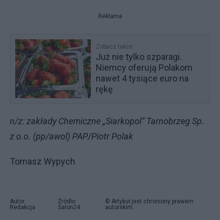
Reklama
Zobacz także
Już nie tylko szparagi.
Niemcy oferują Polakom
nawet 4 tysiące euro na
rękę
n/z: zakłady Chemiczne „Siarkopol” Tarnobrzeg Sp.
z o.o. (pp/awol) PAP/Piotr Polak
Tomasz Wypych
Autor:
Źródło:
© Artykuł jest chroniony prawem
Redakcja
Salon24
autorskim.