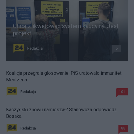
Chcą zlikwidować system kaucyjny. Jest
projekt
Redakcja
5
Koalicja przegrała głosowanie. PiS uratowało immunitet
Mentzena
Redakcja
101
Kaczyński znowu namieszał? Stanowcza odpowiedź
Bosaka
Redakcja
88