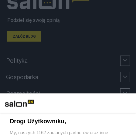
Podziel się swoją opinią
ZAŁÓŻ BLOG
Polityka
Gospodarka
Rozmaitości
Technologie
Drogi Użytkowniku,
Sport
My, naszych 1162 zaufanych partnerów oraz inne