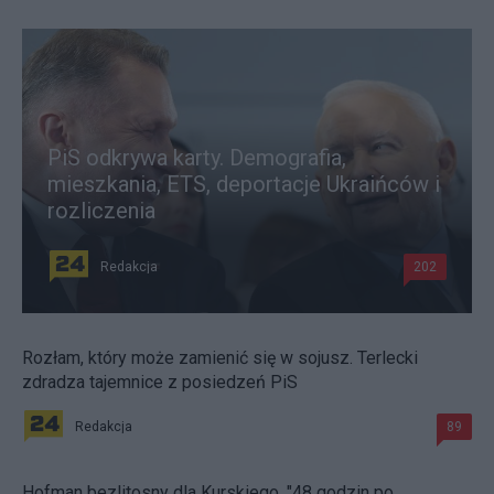
PiS odkrywa karty. Demografia,
mieszkania, ETS, deportacje Ukraińców i
rozliczenia
Redakcja
202
Rozłam, który może zamienić się w sojusz. Terlecki
zdradza tajemnice z posiedzeń PiS
Redakcja
89
Hofman bezlitosny dla Kurskiego. "48 godzin po