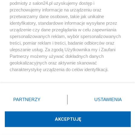
podmioty z salon24.pl uzyskujemy dostęp i
Społeczeństwo
przechowujemy informacje na urządzeniu oraz
przetwarzamy dane osobowe, takie jak unikalne
Kultura
identyfikatory, standardowe informacje wysyłane przez
urządzenie czy dane przeglądania w celu zapewniania
spersonalizowanych reklam, wybór spersonalizowanych
treści, pomiar reklam i treści, badanie odbiorców oraz
ulepszanie usług. Za zgodą Użytkownika my i Zaufani
X
Facebook
Instagram
Youtube
Partnerzy możemy używać dokładnych danych
geolokalizacyjnych oraz aktywnie skanować
charakterystykę urządzenia do celów identyfikacji.
Web Content Media sp. z o. o. © 2022
Ponieważ cenimy Twoją prywatność, prosimy o zgodę na
korzystanie z tych technologii poprzez kliknięcie
„Akceptuję”. Zgoda jest dobrowolna i zawsze możesz ją
Pomoc
O nas
Praca
Reklama
Kontakt
zmienić/wycofać klikając przycisk ustawień prywatności
PARTNERZY
USTAWIENIA
znajdujący się w lewym dolnym rogu strony
. Niektóre
rodzaje przetwarzania danych nie wymagają zgody
użytkownika, ale masz prawo sprzeciwić się takiemu
AKCEPTUJĘ
przetwarzaniu. Preferencje będą miały zastosowania tylko
Technologię dostarcza:
W3media.pl
na tej witrynie.