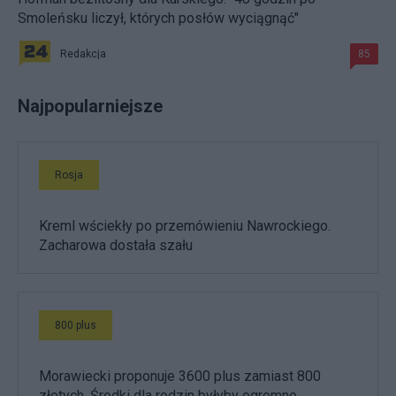
Smoleńsku liczył, których posłów wyciągnąć"
Redakcja
85
Najpopularniejsze
Rosja
Kreml wściekły po przemówieniu Nawrockiego.
Zacharowa dostała szału
800 plus
Morawiecki proponuje 3600 plus zamiast 800
złotych. Środki dla rodzin byłyby ogromne