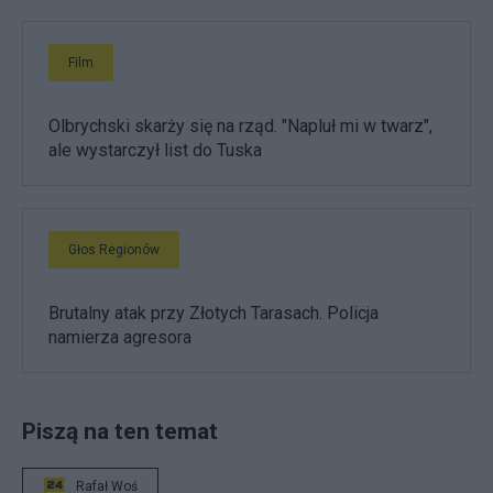
Film
Olbrychski skarży się na rząd. "Napluł mi w twarz",
ale wystarczył list do Tuska
Głos Regionów
Brutalny atak przy Złotych Tarasach. Policja
namierza agresora
Piszą na ten temat
Rafał Woś