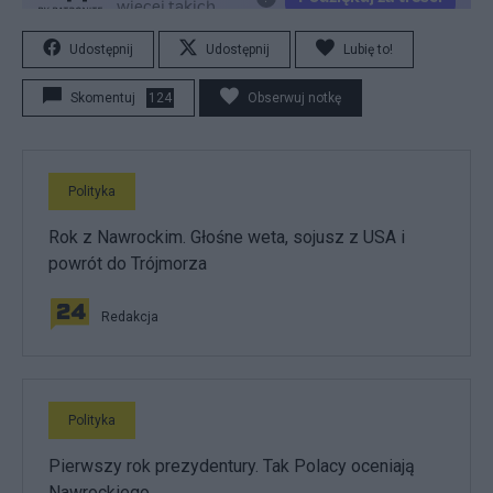
Udostępnij
Udostępnij
Lubię to!
Skomentuj
124
Obserwuj notkę
Polityka
Rok z Nawrockim. Głośne weta, sojusz z USA i
powrót do Trójmorza
Redakcja
Polityka
Pierwszy rok prezydentury. Tak Polacy oceniają
Nawrockiego