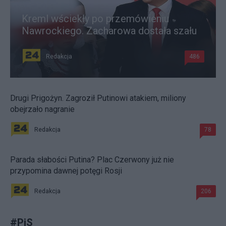
Kreml wściekły po przemówieniu
Nawrockiego. Zacharowa dostała szału
Redakcja
486
Drugi Prigożyn. Zagroził Putinowi atakiem, miliony
obejrzało nagranie
Redakcja
78
Parada słabości Putina? Plac Czerwony już nie
przypomina dawnej potęgi Rosji
Redakcja
206
#
PiS