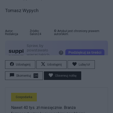
Tomasz Wypych
Autor:
Źródło:
© Artykuł jest chroniony prawem
Redakcja
Salon24
autorskim.
Udostępnij
Udostępnij
Lubię to!
Skomentuj
34
Obserwuj notkę
Gospodarka
Nawet 40 tys. zł miesięcznie. Branża