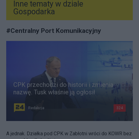
Inne tematy w dziale
Gospodarka
#
Centralny Port Komunikacyjny
CPK przechodzi do historii i zmienia
nazwę. Tusk właśnie ją ogłosił
Redakcja
324
A jednak. Działka pod CPK w Zabłotni wróci do KOWR bez