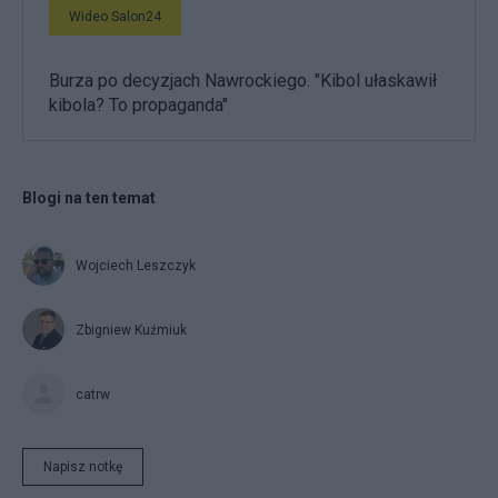
Wideo Salon24
Burza po decyzjach Nawrockiego. "Kibol ułaskawił
kibola? To propaganda"
Blogi na ten temat
Wojciech Leszczyk
Zbigniew Kuźmiuk
catrw
Napisz notkę