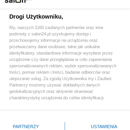
Technologie
Drogi Użytkowniku,
Sport
My, naszych 1160 zaufanych partnerów oraz inne
podmioty z salon24.pl uzyskujemy dostęp i
Społeczeństwo
przechowujemy informacje na urządzeniu oraz
przetwarzamy dane osobowe, takie jak unikalne
Kultura
identyfikatory, standardowe informacje wysyłane przez
urządzenie czy dane przeglądania w celu zapewniania
spersonalizowanych reklam, wybór spersonalizowanych
treści, pomiar reklam i treści, badanie odbiorców oraz
ulepszanie usług. Za zgodą Użytkownika my i Zaufani
X
Facebook
Instagram
Youtube
Partnerzy możemy używać dokładnych danych
geolokalizacyjnych oraz aktywnie skanować
charakterystykę urządzenia do celów identyfikacji.
Web Content Media sp. z o. o. © 2022
Ponieważ cenimy Twoją prywatność, prosimy o zgodę na
korzystanie z tych technologii poprzez kliknięcie
„Akceptuję”. Zgoda jest dobrowolna i zawsze możesz ją
Pomoc
O nas
Praca
Reklama
Kontakt
zmienić/wycofać klikając przycisk ustawień prywatności
PARTNERZY
USTAWIENIA