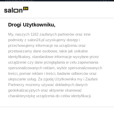
Rozmaitości
Technologie
Drogi Użytkowniku,
Sport
My, naszych 1162 zaufanych partnerów oraz inne
podmioty z salon24.pl uzyskujemy dostęp i
Społeczeństwo
przechowujemy informacje na urządzeniu oraz
przetwarzamy dane osobowe, takie jak unikalne
Kultura
identyfikatory, standardowe informacje wysyłane przez
urządzenie czy dane przeglądania w celu zapewniania
spersonalizowanych reklam, wybór spersonalizowanych
treści, pomiar reklam i treści, badanie odbiorców oraz
ulepszanie usług. Za zgodą Użytkownika my i Zaufani
X
Facebook
Instagram
Youtube
Partnerzy możemy używać dokładnych danych
geolokalizacyjnych oraz aktywnie skanować
charakterystykę urządzenia do celów identyfikacji.
Web Content Media sp. z o. o. © 2022
Ponieważ cenimy Twoją prywatność, prosimy o zgodę na
korzystanie z tych technologii poprzez kliknięcie
„Akceptuję”. Zgoda jest dobrowolna i zawsze możesz ją
Pomoc
O nas
Praca
Reklama
Kontakt