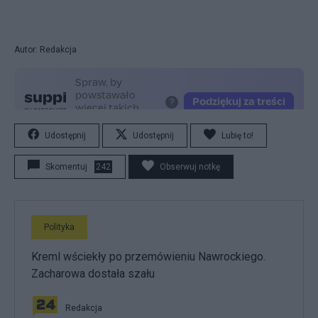
Autor: Redakcja
Udostępnij
Udostępnij
Lubię to!
Skomentuj
242
Obserwuj notkę
Polityka
Kreml wściekły po przemówieniu Nawrockiego.
Zacharowa dostała szału
Redakcja