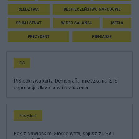
ŚLEDZTWA
BEZPIECZEŃSTWO NARODOWE
SEJM I SENAT
WIDEO SALON24
MEDIA
PREZYDENT
PIENIĄDZE
PiS
PiS odkrywa karty. Demografia, mieszkania, ETS,
deportacje Ukraińców i rozliczenia
Prezydent
Rok z Nawrockim. Głośne weta, sojusz z USA i