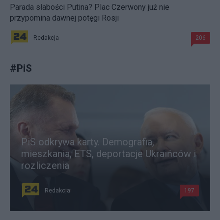
Parada słabości Putina? Plac Czerwony już nie
przypomina dawnej potęgi Rosji
Redakcja
206
#
PiS
PiS odkrywa karty. Demografia,
mieszkania, ETS, deportacje Ukraińców i
rozliczenia
Redakcja
197