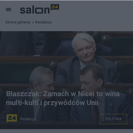
Strona główna
Redakcja
Błaszczak: Zamach w Nicei to wina
multi-kulti i przywódców Unii
Redakcja
POLITYKA
Polscy politycy komentują zamach w Nicei. Fot. PAP