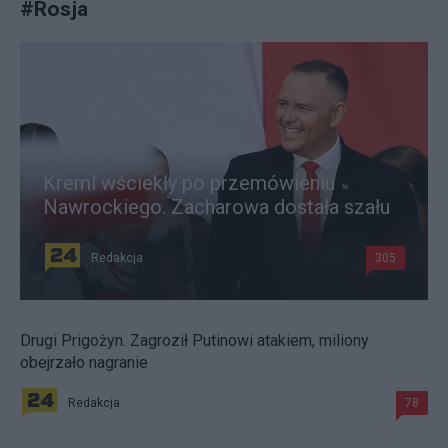
#
Rosja
Kreml wściekły po przemówieniu
Nawrockiego. Zacharowa dostała szału
Redakcja
305
Drugi Prigożyn. Zagroził Putinowi atakiem, miliony
obejrzało nagranie
Redakcja
78