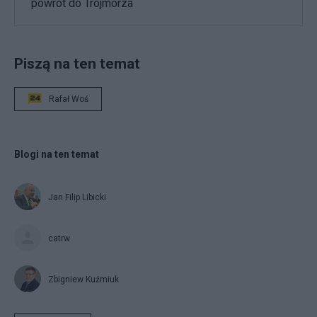
powrót do Trójmorza
Piszą na ten temat
Rafał Woś
Blogi na ten temat
Jan Filip Libicki
catrw
Zbigniew Kuźmiuk