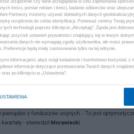
przez urządzenie czy dane przeglądania w celu zapewniania sperson
ych treści, pomiar reklam i treści, badanie odbiorców oraz ulepszan
fani Partnerzy możemy używać dokładnych danych geolokalizacyjn
tykę urządzenia do celów identyfikacji. Ponieważ cenimy Twoją pry
z tych technologii poprzez kliknięcie „Akceptuję”. Zgoda jest dobro
ikając przycisk ustawień prywatności znajdujący się w lewym dolny
etwarzania danych nie wymagają zgody użytkownika, ale masz prawo 
. Preferencje będą miały zastosowania tylko na tej witrynie.
szymi informacjami, abyś mógł świadomie i komfortowo korzystać z
szy notowań złotówki na giełdzie. - Zapewne jest to coś
gółowe informacje dotyczące przetwarzania Twoich danych znajdzi
bniżenia jest brakiem obniżenia. Można powiedzieć, że ci
s
oraz po kliknięciu w „Ustawienia”.
a jak najlepszej ocenie polskiej gospodarki przez
rawiecki
.
USTAWIENIA
tencjalnego wzrostu gospodarczego Polski w kolejnych
 pieniądze z funduszów unijnych. - To jest optymistycz
kwartały - stwierdził
Morawiecki
.