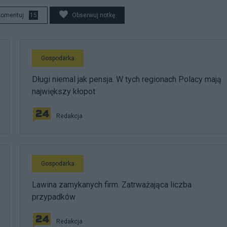
komentuj
15
Obserwuj notkę
Gospodarka
Długi niemal jak pensja. W tych regionach Polacy mają
największy kłopot
Redakcja
Gospodarka
Lawina zamykanych firm. Zatrważająca liczba
przypadków
Redakcja