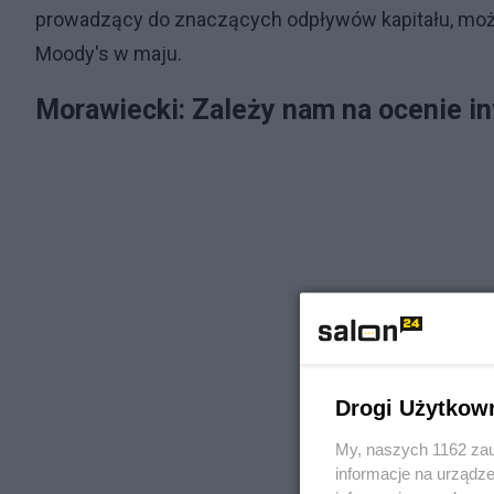
prowadzący do znaczących odpływów kapitału, może 
Moody's w maju.
Morawiecki: Zależy nam na ocenie i
Drogi Użytkow
My, naszych 1162 zau
informacje na urządze