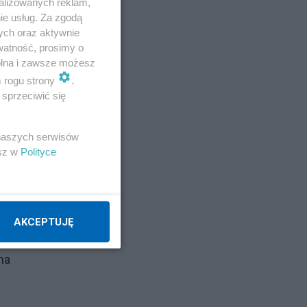
alizowanych reklam,
ie usług. Za zgodą
ych oraz aktywnie
watność, prosimy o
wolna i zawsze możesz
m rogu strony
.
sprzeciwić się
 naszych serwisów
esz w
Polityce
eszę
AKCEPTUJĘ
na