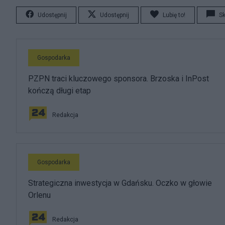
Udostępnij
Udostępnij
Lubię to!
S
Gospodarka
PZPN traci kluczowego sponsora. Brzoska i InPost
kończą długi etap
Redakcja
Gospodarka
Strategiczna inwestycja w Gdańsku. Oczko w głowie
Orlenu
Redakcja