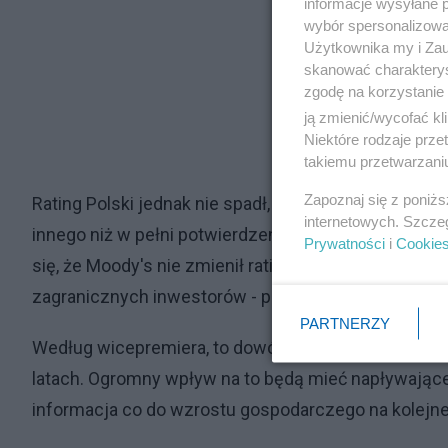
informacje wysyłane 
wybór spersonalizowan
Użytkownika my i Zau
skanować charakterys
zgodę na korzystanie 
ją zmienić/wycofać kl
Niektóre rodzaje prz
takiemu przetwarzaniu
Zapoznaj się z poniż
Rating Polski jednak nie spadł, co również nie pogor
internetowych. Szcze
innego niż w pełni potwierdzenie ratingu, ale brak o
Prywatności
i
Cookie
się, że Moody's nie zmienił ratingu, bo zależy nam n
zagranicznych inwestorów - powiedział
Mateusz Mo
PARTNERZY
Według wicepremiera, to dowód na dostrzeżenie po
latach. Ogromny wpływ na to będą mieć napływające
informacja co do wzrostu gospodarczego na kolejne 