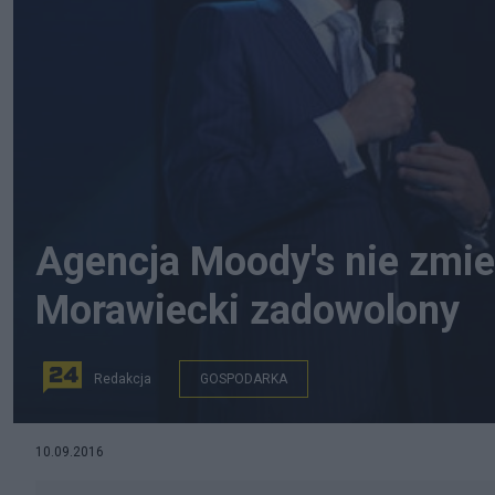
Agencja Moody's nie zmien
Morawiecki zadowolony
Redakcja
GOSPODARKA
Mateusz Morawiecki.
10.09.2016