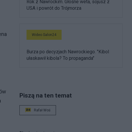
Rok z Nawrockim. Głośne weta, sojusz z
USA i powrót do Trójmorza
ena
Wideo Salon24
Burza po decyzjach Nawrockiego. "Kibol
ułaskawił kibola? To propaganda"
ków
Piszą na ten temat
a
Rafał Woś