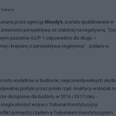
Reklama
okonana przez agencję
Moody's
, została opublikowana w
e zmieniono perspektywę ze stabilnej na negatywną. "Oc
wym poziomie A2/P-1 odpowiednio dla długo- i
nej i krajowej z perspektywą negatywną" - podano w
 wzrostu wydatków w budżecie, nieprzewidywalnych skut
walnej polityki przez polski rząd. Analitycy wskazali n
sze obciążenie dla budżetu w 2016 i 2017 roku -
g mogła obniżyć wojna o Trybunał Konstytucyjny:
konflikt pomiędzy rządem a Trybunałem Konstytucyjnym,