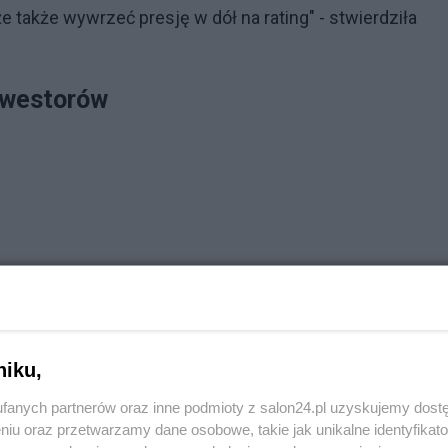
także wywrzeć presję w dół na rating" - stwierdziła
nwestorów
niku,
fanych partnerów oraz inne podmioty z salon24.pl uzyskujemy dost
niu oraz przetwarzamy dane osobowe, takie jak unikalne identyfikat