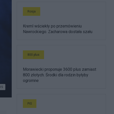
Rosja
Kreml wściekły po przemówieniu
Nawrockiego. Zacharowa dostała szału
800 plus
Morawiecki proponuje 3600 plus zamiast
800 złotych. Środki dla rodzin byłyby
ogromne
15
PiS