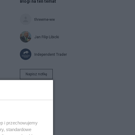
Blogi na ten temat
threeme-ww
Jan Filip Libicki
Independent Trader
Napisz notkę
ęp i przechowujemy
ory, standardowe