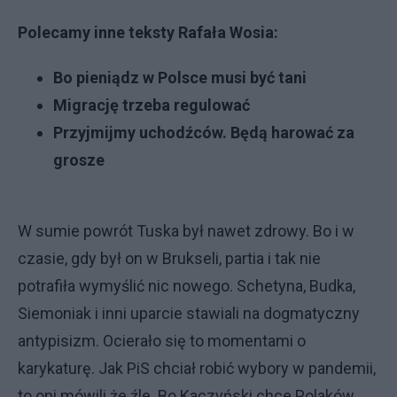
Polecamy inne teksty Rafała Wosia:
Bo pieniądz w Polsce musi być tani
Migrację trzeba regulować
Przyjmijmy uchodźców. Będą harować za
grosze
W sumie powrót Tuska był nawet zdrowy. Bo i w
czasie, gdy był on w Brukseli, partia i tak nie
potrafiła wymyślić nic nowego. Schetyna, Budka,
Siemoniak i inni uparcie stawiali na dogmatyczny
antypisizm. Ocierało się to momentami o
karykaturę. Jak PiS chciał robić wybory w pandemii,
to oni mówili że źle. Bo Kaczyński chce Polaków