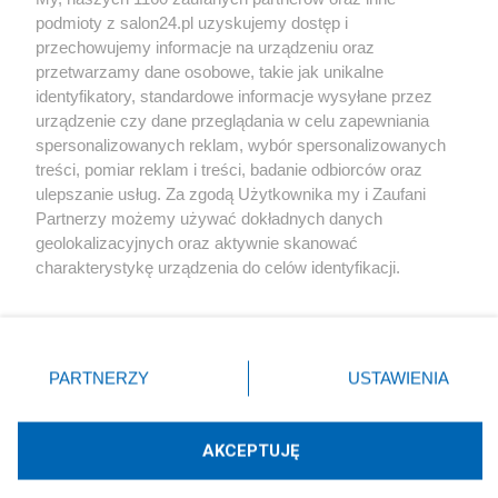
podmioty z salon24.pl uzyskujemy dostęp i
Społeczeństwo
przechowujemy informacje na urządzeniu oraz
przetwarzamy dane osobowe, takie jak unikalne
Kultura
identyfikatory, standardowe informacje wysyłane przez
urządzenie czy dane przeglądania w celu zapewniania
spersonalizowanych reklam, wybór spersonalizowanych
treści, pomiar reklam i treści, badanie odbiorców oraz
ulepszanie usług. Za zgodą Użytkownika my i Zaufani
X
Facebook
Instagram
Youtube
Partnerzy możemy używać dokładnych danych
geolokalizacyjnych oraz aktywnie skanować
charakterystykę urządzenia do celów identyfikacji.
Web Content Media sp. z o. o. © 2022
Ponieważ cenimy Twoją prywatność, prosimy o zgodę na
korzystanie z tych technologii poprzez kliknięcie
„Akceptuję”. Zgoda jest dobrowolna i zawsze możesz ją
Pomoc
O nas
Praca
Reklama
Kontakt
zmienić/wycofać klikając przycisk ustawień prywatności
PARTNERZY
USTAWIENIA
znajdujący się w lewym dolnym rogu strony
. Niektóre
rodzaje przetwarzania danych nie wymagają zgody
użytkownika, ale masz prawo sprzeciwić się takiemu
AKCEPTUJĘ
przetwarzaniu. Preferencje będą miały zastosowania tylko
Technologię dostarcza:
W3media.pl
na tej witrynie.