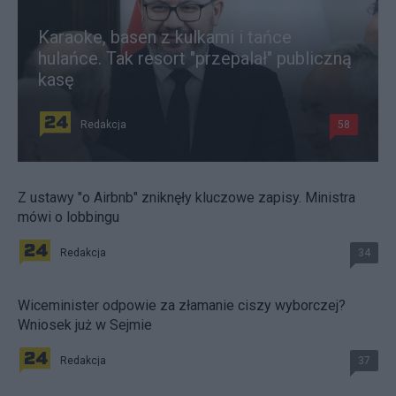
Karaoke, basen z kulkami i tańce
hulańce. Tak resort "przepalał" publiczną
kasę
Redakcja
58
Z ustawy "o Airbnb" zniknęły kluczowe zapisy. Ministra
mówi o lobbingu
Redakcja
34
Wiceminister odpowie za złamanie ciszy wyborczej?
Wniosek już w Sejmie
Redakcja
37