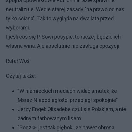
spójną opowieść. Ale PiS ich na razie sprawnie
neutralizuje. Wedle starej zasady "na prawo od nas
tylko ściana". Tak to wygląda na dwa lata przed
wyborami.
I jeśli coś się PiSowi posypie, to raczej będzie ich
własna wina. Ale absolutnie nie zasługa opozycji.
Rafał Woś
Czytaj także:
"
W niemieckich mediach widać smutek, że
Marsz Niepodległości przebiegł spokojnie"
Jerzy Engel: Olisadebe czuł się Polakiem, a nie
żadnym farbowanym lisem
"Podział jest tak głęboki, że nawet obrona