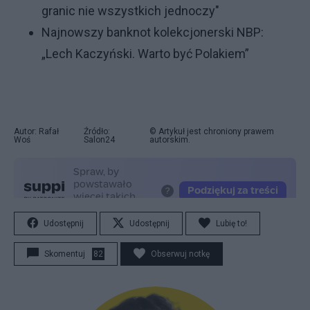
granic nie wszystkich jednoczy"
Najnowszy banknot kolekcjonerski NBP:
„Lech Kaczyński. Warto być Polakiem”
Autor: Rafał
Źródło:
© Artykuł jest chroniony prawem
Woś
Salon24
autorskim.
Udostępnij
Udostępnij
Lubię to!
Skomentuj
82
Obserwuj notkę