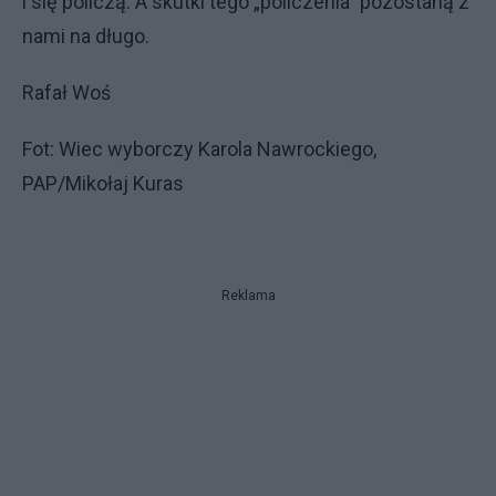
i się policzą. A skutki tego „policzenia” pozostaną z
nami na długo.
Rafał Woś
Fot: Wiec wyborczy Karola Nawrockiego,
PAP/Mikołaj Kuras
Reklama