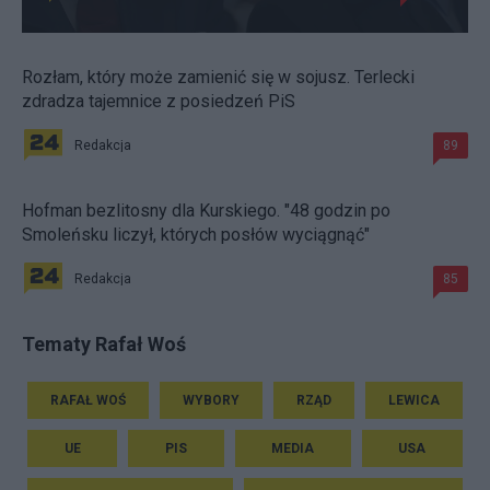
Rozłam, który może zamienić się w sojusz. Terlecki
zdradza tajemnice z posiedzeń PiS
Redakcja
89
Hofman bezlitosny dla Kurskiego. "48 godzin po
Smoleńsku liczył, których posłów wyciągnąć"
Redakcja
85
Tematy Rafał Woś
RAFAŁ WOŚ
WYBORY
RZĄD
LEWICA
UE
PIS
MEDIA
USA