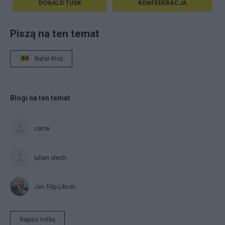
DONALD TUSK
KONFEDERACJA
Piszą na ten temat
Rafał Woś
Blogi na ten temat
catrw
julian olech
Jan Filip Libicki
Napisz notkę