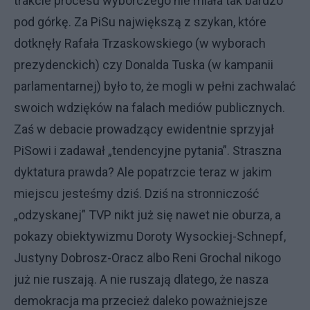
trakcie procesu wyborczego nie miała tak bardzo
pod górkę. Za PiSu największą z szykan, które
dotknęły Rafała Trzaskowskiego (w wyborach
prezydenckich) czy Donalda Tuska (w kampanii
parlamentarnej) było to, że mogli w pełni zachwalać
swoich wdzięków na falach mediów publicznych.
Zaś w debacie prowadzący ewidentnie sprzyjał
PiSowi i zadawał „tendencyjne pytania”. Straszna
dyktatura prawda? Ale popatrzcie teraz w jakim
miejscu jesteśmy dziś. Dziś na stronniczość
„odzyskanej” TVP nikt już się nawet nie oburza, a
pokazy obiektywizmu Doroty Wysockiej-Schnepf,
Justyny Dobrosz-Oracz albo Reni Grochal nikogo
już nie ruszają. A nie ruszają dlatego, że nasza
demokracja ma przecież daleko poważniejsze