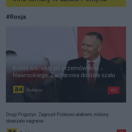
#
Rosja
Kreml wściekły po przemówieniu
Nawrockiego. Zacharowa dostała szału
Redakcja
452
Drugi Prigożyn. Zagroził Putinowi atakiem, miliony
obejrzało nagranie