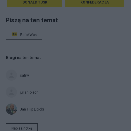
DONALD TUSK
KONFEDERACJA
Piszą na ten temat
Rafał Woś
Blogi na ten temat
catrw
julian olech
Jan Filip Libicki
Napisz notkę