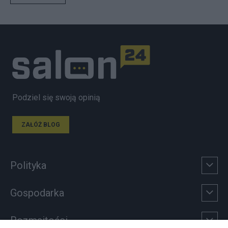
Podziel się swoją opinią
ZAŁÓŻ BLOG
Polityka
Gospodarka
Rozmaitości