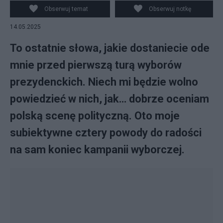
Współprzewodniczący partii Razem, kandydat w
Obserwuj temat
Obserwuj notkę
wyborach prezydenckich Adrian Zandberg podczas
14.05.2025
wiecu wyborczego na Placu Solnym we Wrocławiu, 13
bm. (sko) PAP/Maciej Kulczyński
To ostatnie słowa, jakie dostaniecie ode
mnie przed pierwszą turą wyborów
prezydenckich. Niech mi będzie wolno
powiedzieć w nich, jak… dobrze oceniam
polską scenę polityczną. Oto moje
subiektywne cztery powody do radości
na sam koniec kampanii wyborczej.