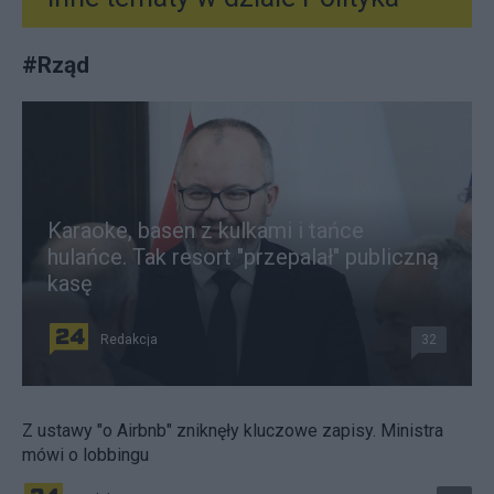
#
Rząd
Karaoke, basen z kulkami i tańce
hulańce. Tak resort "przepalał" publiczną
kasę
Redakcja
32
Z ustawy "o Airbnb" zniknęły kluczowe zapisy. Ministra
mówi o lobbingu