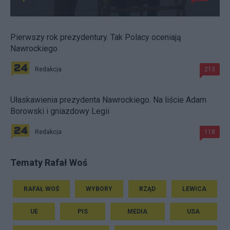
Pierwszy rok prezydentury. Tak Polacy oceniają
Nawrockiego
Redakcja
213
Ułaskawienia prezydenta Nawrockiego. Na liście Adam
Borowski i gniazdowy Legii
Redakcja
118
Tematy Rafał Woś
RAFAŁ WOŚ
WYBORY
RZĄD
LEWICA
UE
PIS
MEDIA
USA