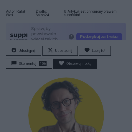
Autor: Rafał
Źródło:
© Artykuł jest chroniony prawem
Woś
Salon24
autorskim.
Udostępnij
Udostępnij
Lubię to!
Skomentuj
106
Obserwuj notkę