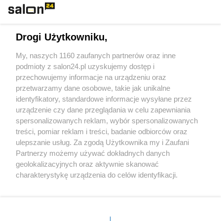
Technologie
Drogi Użytkowniku,
Sport
My, naszych 1160 zaufanych partnerów oraz inne
podmioty z salon24.pl uzyskujemy dostęp i
Społeczeństwo
przechowujemy informacje na urządzeniu oraz
przetwarzamy dane osobowe, takie jak unikalne
Kultura
identyfikatory, standardowe informacje wysyłane przez
urządzenie czy dane przeglądania w celu zapewniania
spersonalizowanych reklam, wybór spersonalizowanych
treści, pomiar reklam i treści, badanie odbiorców oraz
ulepszanie usług. Za zgodą Użytkownika my i Zaufani
X
Facebook
Instagram
Youtube
Partnerzy możemy używać dokładnych danych
geolokalizacyjnych oraz aktywnie skanować
charakterystykę urządzenia do celów identyfikacji.
Web Content Media sp. z o. o. © 2022
Ponieważ cenimy Twoją prywatność, prosimy o zgodę na
korzystanie z tych technologii poprzez kliknięcie
„Akceptuję”. Zgoda jest dobrowolna i zawsze możesz ją
Pomoc
O nas
Praca
Reklama
Kontakt
zmienić/wycofać klikając przycisk ustawień prywatności