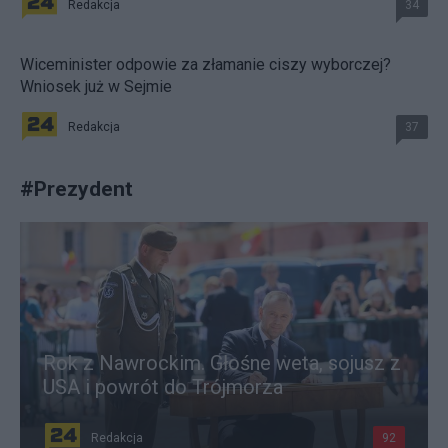
Redakcja
34
Wiceminister odpowie za złamanie ciszy wyborczej?
Wniosek już w Sejmie
Redakcja
37
#
Prezydent
Rok z Nawrockim. Głośne weta, sojusz z
USA i powrót do Trójmorza
Redakcja
92