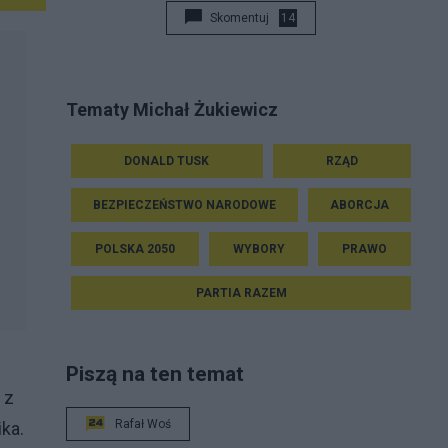
Skomentuj
14
Tematy Michał Żukiewicz
DONALD TUSK
RZĄD
BEZPIECZEŃSTWO NARODOWE
ABORCJA
POLSKA 2050
WYBORY
PRAWO
PARTIA RAZEM
Piszą na ten temat
 z
Rafał Woś
ka.