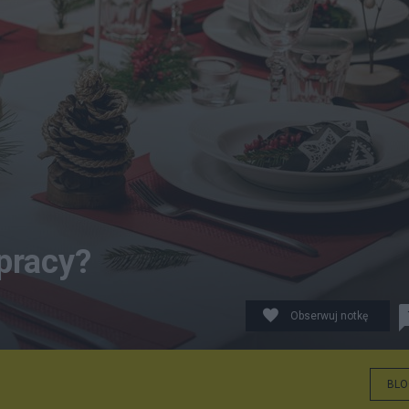
pracy?
Obserwuj notkę
BLO