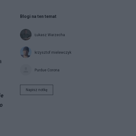
Blogi na ten temat
Łukasz Warzecha
krzysztof mielewczyk
a
Purdue Corona
Napisz notkę
ie
 o