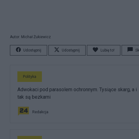
Autor: Michał Żukiewicz
Udostępnij
Udostępnij
Lubię to!
S
Polityka
Adwokaci pod parasolem ochronnym. Tysiące skarg, a i
tak są bezkarni
Redakcja