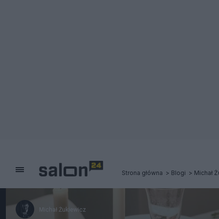
Strona główna
Blogi
Michał Ż
Michał Żukiewicz