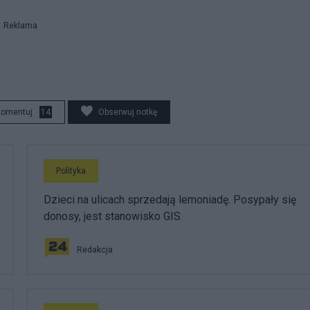
Reklama
komentuj
14
Obserwuj notkę
Polityka
Dzieci na ulicach sprzedają lemoniadę. Posypały się
donosy, jest stanowisko GIS
Redakcja