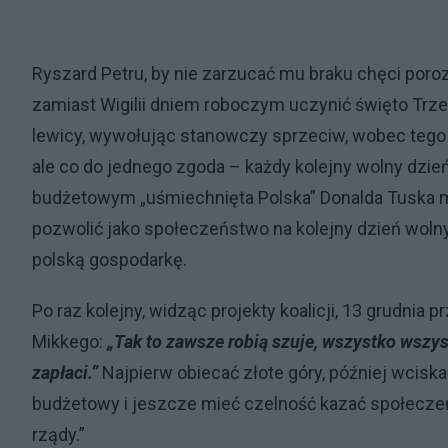
Ryszard Petru, by nie zarzucać mu braku chęci poroz
zamiast Wigilii dniem roboczym uczynić święto Trzech
lewicy, wywołując stanowczy sprzeciw, wobec tego p
ale co do jednego zgoda – każdy kolejny wolny dzie
budżetowym „uśmiechnięta Polska” Donalda Tuska 
pozwolić jako społeczeństwo na kolejny dzień wolny
polską gospodarkę.
Po raz kolejny, widząc projekty koalicji, 13 grudni
Mikkego:
„Tak to zawsze robią szuje, wszystko wszys
zapłaci.”
Najpierw obiecać złote góry, później wciska
budżetowy i jeszcze mieć czelność kazać społecze
rządy.”