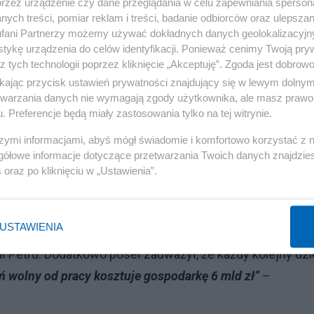
przez urządzenie czy dane przeglądania w celu zapewniania sperson
ych treści, pomiar reklam i treści, badanie odbiorców oraz ulepszan
fani Partnerzy możemy używać dokładnych danych geolokalizacyjn
więc usiąść przy choince, bo to piękna tradycja i w ten
tykę urządzenia do celów identyfikacji. Ponieważ cenimy Twoją pry
z tych technologii poprzez kliknięcie „Akceptuję”. Zgoda jest dobro
acza wszelkie granice – walczą o dzień wolny w Wigilię
ikając przycisk ustawień prywatności znajdujący się w lewym dolny
nie dnia przy drzewku z lampkami. Jest to zwyczajna
etwarzania danych nie wymagają zgody użytkownika, ale masz prawo 
ć przy choince, niech zrobi to w każdy swój wolny dzień,
. Preferencje będą miały zastosowania tylko na tej witrynie.
iąc
„Wierzący będą myśleć o sprawach wiary...”
, minę miał
szymi informacjami, abyś mógł świadomie i komfortowo korzystać z
gółowe informacje dotyczące przetwarzania Twoich danych znajdzi
s
oraz po kliknięciu w „Ustawienia”.
 Czarzastego, Ryszard Petru:
„W listopadzie i grudniu skl
ałych miesiącach”. „Odgórne zamknięcie sklepów w Wigili
USTAWIENIA
y podatkowe. W obecnej sytuacji budżetowej liczy się każd
 Petru. Dodatkowo poseł zauważył, że każdy kolejny dz
 wolny od pracy kosztuje gospodarkę 6 mld zł”
–