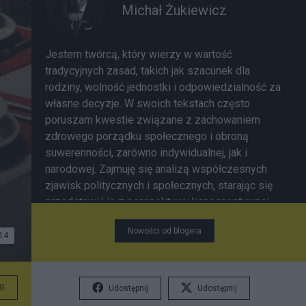
Michał Żukiewicz
Jestem twórcą, który wierzy w wartość
tradycyjnych zasad, takich jak szacunek dla
rodziny, wolność jednostki i odpowiedzialność za
własne decyzje. W swoich tekstach często
poruszam kwestie związane z zachowaniem
zdrowego porządku społecznego i obroną
suwerenności, zarówno indywidualnej, jak i
narodowej. Zajmuję się analizą współczesnych
zjawisk politycznych i społecznych, starając się
przedstawić je z perspektywy konserwatywnej,
odnosząc się do wątków historycznych i
Nowości od blogera
kulturowych. Moje pisanie ma na celu skłonienie
14
czytelników do refleksji nad przyszłością
społeczeństwa, w którym wartości takie jak
wolność, odpowiedzialność i tradycja są wciąż
G
Udostępnij
Udostępnij
istotne.