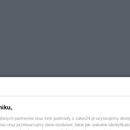
niku,
fanych partnerów oraz inne podmioty z salon24.pl uzyskujemy dost
niu oraz przetwarzamy dane osobowe, takie jak unikalne identyfikat