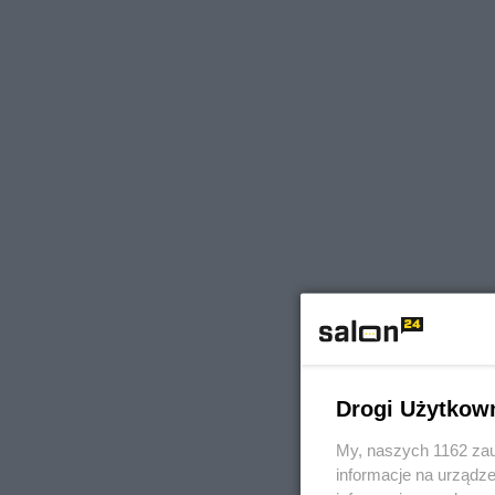
Drogi Użytkow
My, naszych 1162 zau
informacje na urządze