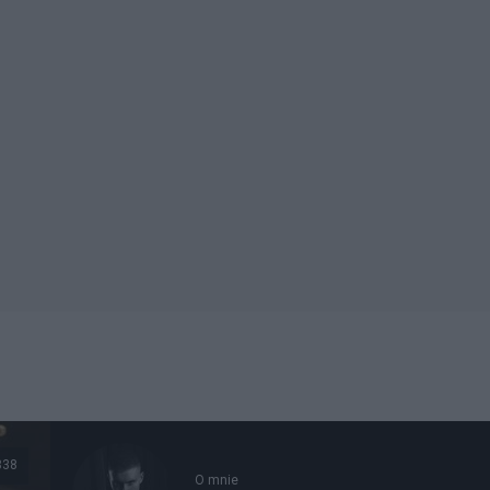
338
O mnie