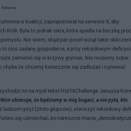
Reklama
umienia w koalicji, zaproponował na serwisie X, aby
 Króli. Była to jednak iskra, która spadła na beczkę pro
omysłu. Nie wiem, skąd pan poseł wziął takie obliczeni
ń to cios zadany gospodarce, a przy rekordowym deficyc
może zamienić się w krzywy grymas. Nie możemy sobie
, chyba że chcemy koniecznie się zadłużać i rujnować
a przychodzi mi na myśl tekst Hot16Challenge Janusza Kor
tkim obiecuje, że będziemy w mig bogaci, a nie pyta, kto
ć ludziom piryt (złoto głupców), stworzyć rekordowy def
ństwu się uśmiechać, bo nareszcie macie „demokratycz