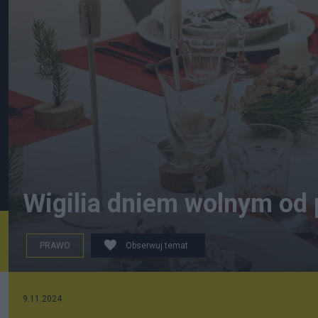
Wigilia dniem wolnym od 
PRAWO
Obserwuj temat
RealAKP/Pixabay
9.11.2024