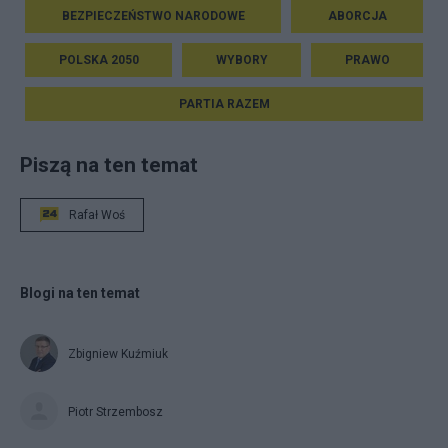
BEZPIECZEŃSTWO NARODOWE
ABORCJA
POLSKA 2050
WYBORY
PRAWO
PARTIA RAZEM
Piszą na ten temat
Rafał Woś
Blogi na ten temat
Zbigniew Kuźmiuk
Piotr Strzembosz