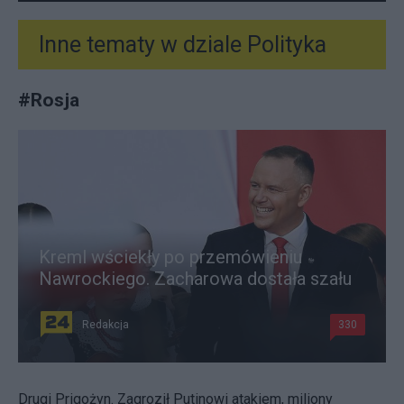
Inne tematy w dziale
Polityka
#
Rosja
Kreml wściekły po przemówieniu
Nawrockiego. Zacharowa dostała szału
Redakcja
330
Drugi Prigożyn. Zagroził Putinowi atakiem, miliony