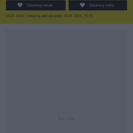
Obserwuj temat
Obserwuj notkę
25.01.2026 , ostatnia aktualizacja: 25.01.2026, 15:15