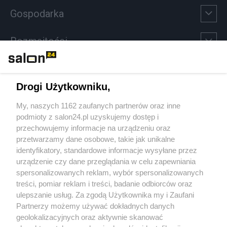
Gospodarka
Rozmaitości
Technologie
Drogi Użytkowniku,
Sport
My, naszych 1162 zaufanych partnerów oraz inne
podmioty z salon24.pl uzyskujemy dostęp i
Społeczeństwo
przechowujemy informacje na urządzeniu oraz
przetwarzamy dane osobowe, takie jak unikalne
Kultura
identyfikatory, standardowe informacje wysyłane przez
urządzenie czy dane przeglądania w celu zapewniania
spersonalizowanych reklam, wybór spersonalizowanych
treści, pomiar reklam i treści, badanie odbiorców oraz
ulepszanie usług. Za zgodą Użytkownika my i Zaufani
X
Facebook
Instagram
Youtube
Partnerzy możemy używać dokładnych danych
geolokalizacyjnych oraz aktywnie skanować