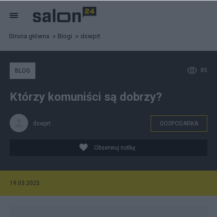
Strona główna
Blogi
dswprt
85
BLOG
Którzy komuniści są dobrzy?
dswprt
GOSPODARKA
Obserwuj notkę
19.03.2025