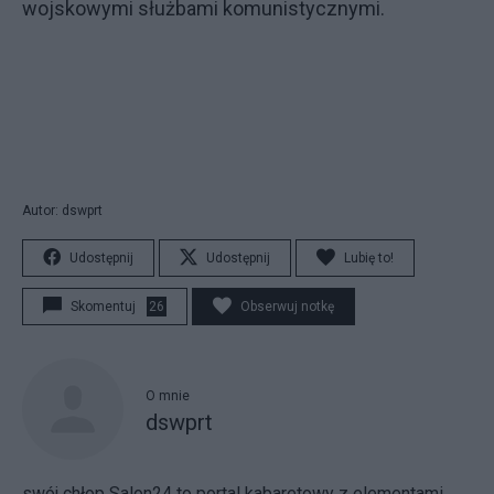
wojskowymi służbami komunistycznymi.
Autor: dswprt
Udostępnij
Udostępnij
Lubię to!
Skomentuj
26
Obserwuj notkę
O mnie
dswprt
swój chłop Salon24 to portal kabaretowy z elementami