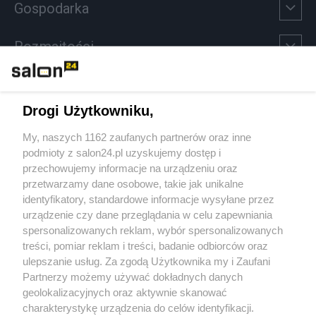
Gospodarka
Rozmaitości
Technologie
Drogi Użytkowniku,
Sport
My, naszych 1162 zaufanych partnerów oraz inne
podmioty z salon24.pl uzyskujemy dostęp i
Społeczeństwo
przechowujemy informacje na urządzeniu oraz
przetwarzamy dane osobowe, takie jak unikalne
Kultura
identyfikatory, standardowe informacje wysyłane przez
urządzenie czy dane przeglądania w celu zapewniania
spersonalizowanych reklam, wybór spersonalizowanych
treści, pomiar reklam i treści, badanie odbiorców oraz
ulepszanie usług. Za zgodą Użytkownika my i Zaufani
X
Facebook
Instagram
Youtube
Partnerzy możemy używać dokładnych danych
geolokalizacyjnych oraz aktywnie skanować
charakterystykę urządzenia do celów identyfikacji.