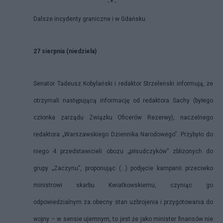
- * -
Dalsze incydenty graniczne i w Gdańsku.
27 sierpnia (niedziela)
Senator Tadeusz Kobylański i redaktor Strzeleński informują, że
otrzymali następującą informację od redaktora Sachy (byłego
członka zarządu Związku Oficerów Rezerwy), naczelnego
redaktora „Warszawskiego Dziennika Narodowego”. Przybyło do
niego 4 przedstawicieli obozu „piłsudczyków” zbliżonych do
grupy „Zaczynu”, proponując (…) podjęcie kampanii przeciwko
ministrowi skarbu Kwiatkowskiemu, czyniąc go
odpowiedzialnym za obecny stan uzbrojenia i przygotowania do
wojny – w sensie ujemnym, to jest że jako minister finansów nie