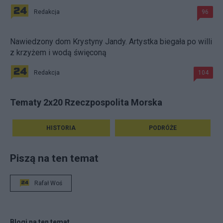
Redakcja
96
Nawiedzony dom Krystyny Jandy. Artystka biegała po willi
z krzyżem i wodą święconą
Redakcja
104
Tematy 2x20 Rzeczpospolita Morska
HISTORIA
PODRÓŻE
Piszą na ten temat
Rafał Woś
Blogi na ten temat