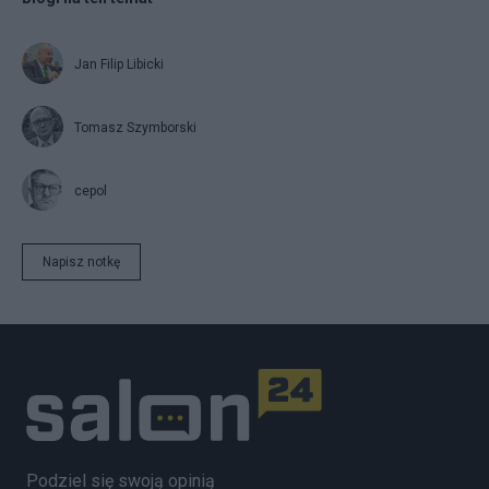
Jan Filip Libicki
Tomasz Szymborski
cepol
Napisz notkę
Podziel się swoją opinią