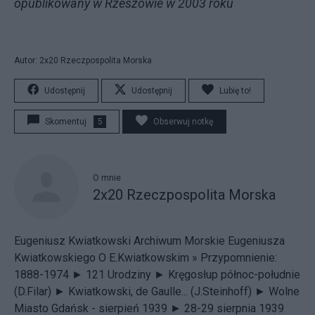
opublikowany w Rzeszowie w 2003 roku
Autor: 2x20 Rzeczpospolita Morska
Udostępnij
Udostępnij
Lubię to!
Skomentuj
5
Obserwuj notkę
O mnie
2x20 Rzeczpospolita Morska
Eugeniusz Kwiatkowski
Archiwum Morskie Eugeniusza
Kwiatkowskiego
O E.Kwiatkowskim »
Przypomnienie:
1888-1974 ►
121 Urodziny ►
Kręgosłup północ-południe
(D.Filar) ►
Kwiatkowski, de Gaulle... (J.Steinhoff) ►
Wolne
Miasto Gdańsk - sierpień 1939 ►
28-29 sierpnia 1939