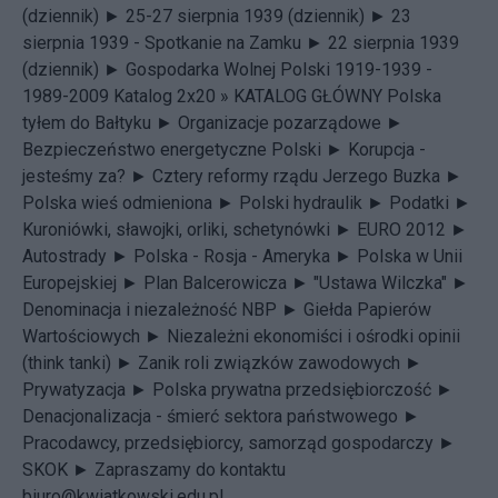
(dziennik) ►
25-27 sierpnia 1939 (dziennik) ►
23
sierpnia 1939 - Spotkanie na Zamku ►
22 sierpnia 1939
(dziennik) ►
Gospodarka Wolnej Polski 1919-1939 -
1989-2009 Katalog 2x20 »
KATALOG GŁÓWNY
Polska
tyłem do Bałtyku ►
Organizacje pozarządowe ►
Bezpieczeństwo energetyczne Polski ►
Korupcja -
jesteśmy za? ►
Cztery reformy rządu Jerzego Buzka ►
Polska wieś odmieniona ►
Polski hydraulik ►
Podatki ►
Kuroniówki, sławojki, orliki, schetynówki ►
EURO 2012 ►
Autostrady ►
Polska - Rosja - Ameryka ►
Polska w Unii
Europejskiej ►
Plan Balcerowicza ►
"Ustawa Wilczka" ►
Denominacja i niezależność NBP ►
Giełda Papierów
Wartościowych ►
Niezależni ekonomiści i ośrodki opinii
(think tanki) ►
Zanik roli związków zawodowych ►
Prywatyzacja ►
Polska prywatna przedsiębiorczość ►
Denacjonalizacja - śmierć sektora państwowego ►
Pracodawcy, przedsiębiorcy, samorząd gospodarczy ►
SKOK ►
Zapraszamy do kontaktu
biuro@kwiatkowski.edu.pl