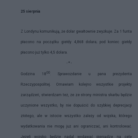
25 sierpnia
Z Londynu komunikują, że dolar gwałtownie zwyżkuje. Za 1 funta
płacono na początku giełdy 4,868 dolara; pod koniec giełdy
płacono już tylko 4,5 dolara.
- * -
00
Godzina 18
. Sprawozdanie u pana prezydenta
Rzeczypospolitej. Omawiam kolejno wszystkie projekty
zarządzeń, stwierdzam też, że ze strony ministra skarbu będzie
uczynione wszystko, by nie dopuścić do szybkiej deprecjacji
złotego, ale w istocie wszystko zależy od wojska, którego
wydatkowania nie mogę już ani ograniczać, ani kontrolować.
Jeżeli wojsko będzie nadal wydawać pieniądze na cele