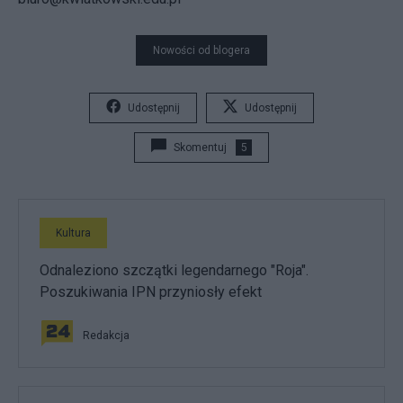
Nowości od blogera
Udostępnij
Udostępnij
Skomentuj
5
Kultura
Odnaleziono szczątki legendarnego "Roja".
Poszukiwania IPN przyniosły efekt
Redakcja