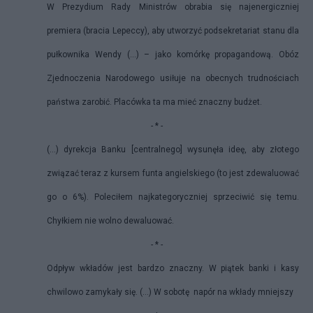
W Prezydium Rady Ministrów obrabia się najenergiczniej
premiera (bracia Lepeccy), aby utworzyć podsekretariat stanu dla
pułkownika Wendy (…) – jako komórkę propagandową. Obóz
Zjednoczenia Narodowego usiłuje na obecnych trudnościach
państwa zarobić. Placówka ta ma mieć znaczny budżet.
- * -
(…) dyrekcja Banku [centralnego] wysunęła ideę, aby złotego
związać teraz z kursem funta angielskiego (to jest zdewaluować
go o 6%). Poleciłem najkategoryczniej sprzeciwić się temu.
Chyłkiem nie wolno dewaluować.
- * -
Odpływ wkładów jest bardzo znaczny. W piątek banki i kasy
chwilowo zamykały się. (…) W sobotę napór na wkłady mniejszy