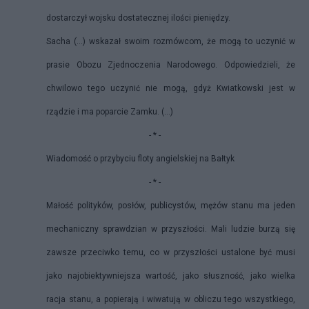
dostarczył wojsku dostatecznej ilości pieniędzy.
Sacha (…) wskazał swoim rozmówcom, że mogą to uczynić w
prasie Obozu Zjednoczenia Narodowego. Odpowiedzieli, że
chwilowo tego uczynić nie mogą, gdyż Kwiatkowski jest w
rządzie i ma poparcie Zamku. (…)
- * -
Wiadomość o przybyciu floty angielskiej na Bałtyk
- * -
Małość polityków, posłów, publicystów, mężów stanu ma jeden
mechaniczny sprawdzian w przyszłości. Mali ludzie burzą się
zawsze przeciwko temu, co w przyszłości ustalone być musi
jako najobiektywniejsza wartość, jako słuszność, jako wielka
racja stanu, a popierają i wiwatują w obliczu tego wszystkiego,