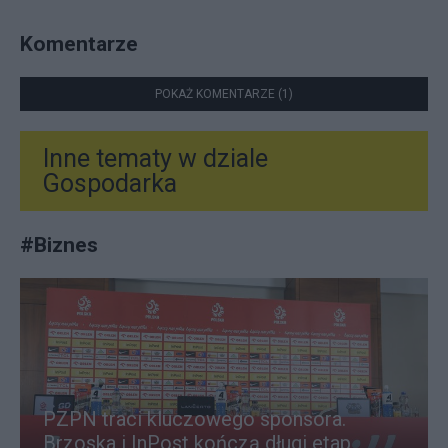
Komentarze
POKAŻ KOMENTARZE (1)
Inne tematy w dziale
Gospodarka
#
Biznes
PZPN traci kluczowego sponsora.
Brzoska i InPost kończą długi etap