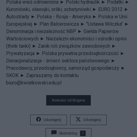
Polska wieś odmieniona ►
Polski hydraulik ►
Podatki ►
Kuroniówki, sławojki, orliki, schetynówki ►
EURO 2012 ►
Autostrady ►
Polska - Rosja - Ameryka ►
Polska w Unii
Europejskiej ►
Plan Balcerowicza ►
"Ustawa Wilczka" ►
Denominacja i niezależność NBP ►
Giełda Papierów
Wartościowych ►
Niezależni ekonomiści i ośrodki opinii
(think tanki) ►
Zanik roli związków zawodowych ►
Prywatyzacja ►
Polska prywatna przedsiębiorczość ►
Denacjonalizacja - śmierć sektora państwowego ►
Pracodawcy, przedsiębiorcy, samorząd gospodarczy ►
SKOK ►
Zapraszamy do kontaktu
biuro@kwiatkowski.edu.pl
Nowości od blogera
Udostępnij
Udostępnij
Skomentuj
1