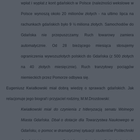
wpłat i wypłat z kont gdańskich w Polsce (należności wekslowe w
Polsce wynoszą około 20 milionów złotych - na ultimo lipca na
rachunkach gdańskich było 9 ½ miliona złotych. Samochodów do
Gdańska nie przepuszczamy. Ruch towarowy zamiera
automatycznie. Od 28 bieżącego miesiąca stosujemy
ograniczenia wywozu
złotych polskich do Gdańska (z 500 złotych
na 40 złotych miesięcznie). Ruch tranzytowy pociągów
niemieckich przez Pomorze odbywa się.
Eugeniusz Kwiatkowski miał dobrą wiedzę o sprawach gdańskich. Jak
relacjonuje jego biograf i przyjaciel rodziny,
M.M.Drozdowski:
Kwiatkowski miał do czynienia z hitleryzacją senatu Wolnego
Miasta Gdańska. Dbał o dotacje dla Towarzystwa Naukowego w
Gdańsku, o pomoc w dramatycznej sytuacji studentów Politechniki