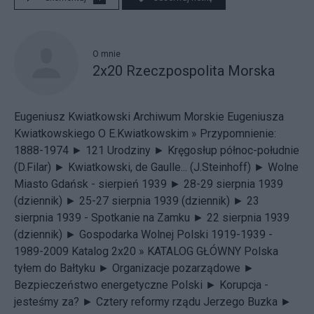
O mnie
2x20 Rzeczpospolita Morska
Eugeniusz Kwiatkowski
Archiwum Morskie Eugeniusza
Kwiatkowskiego
O E.Kwiatkowskim »
Przypomnienie:
1888-1974 ►
121 Urodziny ►
Kręgosłup północ-południe
(D.Filar) ►
Kwiatkowski, de Gaulle... (J.Steinhoff) ►
Wolne
Miasto Gdańsk - sierpień 1939 ►
28-29 sierpnia 1939
(dziennik) ►
25-27 sierpnia 1939 (dziennik) ►
23
sierpnia 1939 - Spotkanie na Zamku ►
22 sierpnia 1939
(dziennik) ►
Gospodarka Wolnej Polski 1919-1939 -
1989-2009 Katalog 2x20 »
KATALOG GŁÓWNY
Polska
tyłem do Bałtyku ►
Organizacje pozarządowe ►
Bezpieczeństwo energetyczne Polski ►
Korupcja -
jesteśmy za? ►
Cztery reformy rządu Jerzego Buzka ►