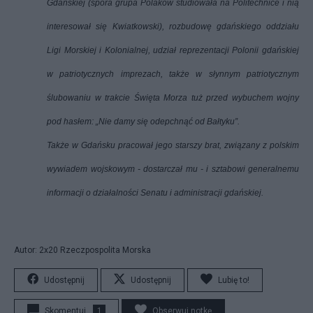
Gdańskiej (spora grupa Polaków studiowała na Politechnice i nią
interesował się Kwiatkowski), rozbudowę gdańskiego oddziału
Ligi Morskiej i Kolonialnej, udział reprezentacji Polonii gdańskiej
w patriotycznych imprezach, także w słynnym patriotycznym
ślubowaniu w trakcie Święta Morza tuż przed wybuchem wojny
pod hasłem: „Nie damy się odepchnąć od Bałtyku”.
Także w Gdańsku pracował jego starszy brat, związany z polskim
wywiadem wojskowym - dostarczał mu - i sztabowi generalnemu
informacji o działalności Senatu i administracji gdańskiej.
Autor: 2x20 Rzeczpospolita Morska
Udostępnij
Udostępnij
Lubię to!
Skomentuj
1
Obserwuj notkę