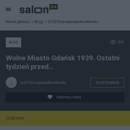
Strona główna
Blogi
2x20 Rzeczpospolita Morska
890
BLOG
Wolne Miasto Gdańsk 1939. Ostatni
tydzień przed...
2x20 Rzeczpospolita Morska
GOSPODARKA
Obserwuj notkę
29.08.2009