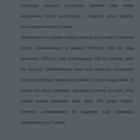
bieżącego miesiąca zarządzono sekwestr całej waluty
eksportowej Polski pochodzącej z eksportu przez Gdańsk.
Unieruchomiono banki polskie.
Zatrzymano m.in. polskie wpływy celne na sumę około 2 milionów
złotych. Zarekwirowano w składach "Polminu" 3000 ton oleju
gazowego, 4500 ton oleju dieslowskiego, 500 ton smarów, 1000
ton benzyny. Zarekwirowano dużą ilość wagonów towarowych
oraz
przejeżdżające samochody polskie. Zajęciu uległo około 25
tysięcy ton zboża polskiego. Zatrzymano oclone już przez firmy
polskie towary kolonialne warte około 300 tysięcy złotych.
Wreszcie zarekwirowano 80 wagonów rudy szwedzkiej
zakupionej przez Trzyniec.