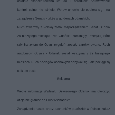
ostatnio skoncentrowano ich do 2 ośrodków. Sprawowanie
kontroli celnej nie istnieje. Wbrew umowie cło pobiera się - na
zarządzenie Senatu - także w guldenach gdańskich.
Ruch towarowy z Polską został rozporządzeniem Senatu z dnia
28 bieżącego miesiąca - via Gdańsk - zamknięty. Przesyłki, które
szły tranzytem do Gdyni (węgiel), zostały zarekwirowane. Ruch
autobusów Gdynia - Gdańsk został wstrzymany 29 bieżącego
miesiąca. Ruch pociągów osobowych odbywał się - ale pociągi są
całkiem puste.
Reklama
Wedle informacji Wydziału Dewizowego Gdańsk ma otworzyć
oficjalnie granicę do Prus Wschodnich.
Zarządzenia nasze: areszt rachunków gdańskich w Polsce; zakaz