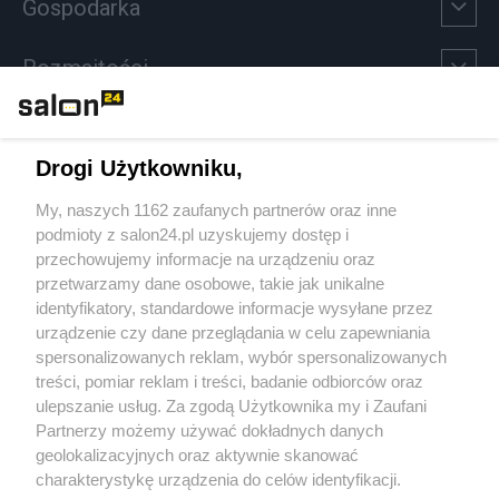
Gospodarka
Rozmaitości
Technologie
Drogi Użytkowniku,
Sport
My, naszych 1162 zaufanych partnerów oraz inne
podmioty z salon24.pl uzyskujemy dostęp i
Społeczeństwo
przechowujemy informacje na urządzeniu oraz
przetwarzamy dane osobowe, takie jak unikalne
Kultura
identyfikatory, standardowe informacje wysyłane przez
urządzenie czy dane przeglądania w celu zapewniania
spersonalizowanych reklam, wybór spersonalizowanych
treści, pomiar reklam i treści, badanie odbiorców oraz
ulepszanie usług. Za zgodą Użytkownika my i Zaufani
X
Facebook
Instagram
Youtube
Partnerzy możemy używać dokładnych danych
geolokalizacyjnych oraz aktywnie skanować
charakterystykę urządzenia do celów identyfikacji.