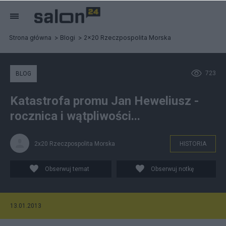
Strona główna
Blogi
2x20 Rzeczpospolita Morska
723
BLOG
Katastrofa promu Jan Heweliusz -
rocznica i wątpliwości...
2x20 Rzeczpospolita Morska
HISTORIA
Obserwuj temat
Obserwuj notkę
13.01.2013