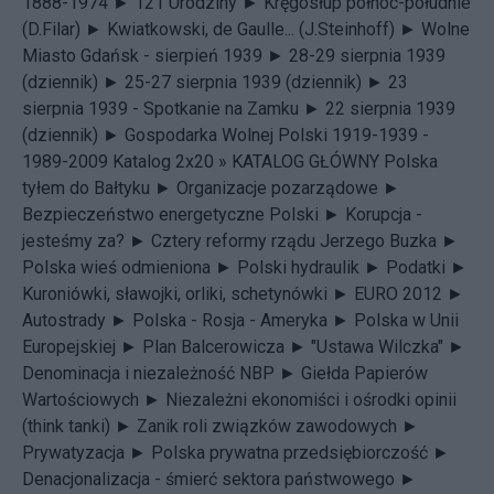
1888-1974 ►
121 Urodziny ►
Kręgosłup północ-południe
(D.Filar) ►
Kwiatkowski, de Gaulle... (J.Steinhoff) ►
Wolne
Miasto Gdańsk - sierpień 1939 ►
28-29 sierpnia 1939
(dziennik) ►
25-27 sierpnia 1939 (dziennik) ►
23
sierpnia 1939 - Spotkanie na Zamku ►
22 sierpnia 1939
(dziennik) ►
Gospodarka Wolnej Polski 1919-1939 -
1989-2009 Katalog 2x20 »
KATALOG GŁÓWNY
Polska
tyłem do Bałtyku ►
Organizacje pozarządowe ►
Bezpieczeństwo energetyczne Polski ►
Korupcja -
jesteśmy za? ►
Cztery reformy rządu Jerzego Buzka ►
Polska wieś odmieniona ►
Polski hydraulik ►
Podatki ►
Kuroniówki, sławojki, orliki, schetynówki ►
EURO 2012 ►
Autostrady ►
Polska - Rosja - Ameryka ►
Polska w Unii
Europejskiej ►
Plan Balcerowicza ►
"Ustawa Wilczka" ►
Denominacja i niezależność NBP ►
Giełda Papierów
Wartościowych ►
Niezależni ekonomiści i ośrodki opinii
(think tanki) ►
Zanik roli związków zawodowych ►
Prywatyzacja ►
Polska prywatna przedsiębiorczość ►
Denacjonalizacja - śmierć sektora państwowego ►