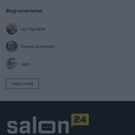
Blogi na ten temat
Jan Filip Libicki
Tomasz Szymborski
cepol
Napisz notkę