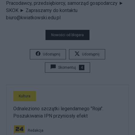
Pracodawcy, przedsiębiorcy, samorząd gospodarczy ►
SKOK ►
Zapraszamy do kontaktu
biuro@kwiatkowski.edu.pl
Nowości od blogera
Udostępnij
Udostępnij
Skomentuj
4
Kultura
Odnaleziono szczątki legendarnego "Roja".
Poszukiwania IPN przyniosły efekt
Redakcja