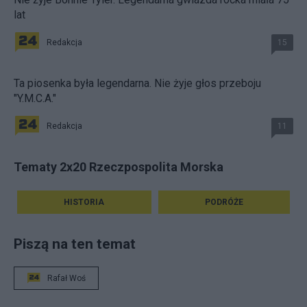
lat
Redakcja
15
Ta piosenka była legendarna. Nie żyje głos przeboju
"Y.M.C.A."
Redakcja
11
Tematy 2x20 Rzeczpospolita Morska
HISTORIA
PODRÓŻE
Piszą na ten temat
Rafał Woś