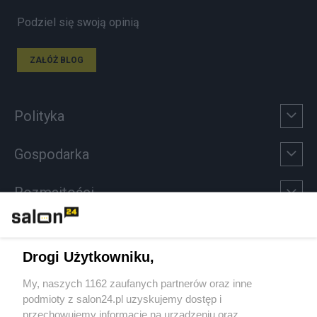
Podziel się swoją opinią
ZAŁÓŻ BLOG
Polityka
Gospodarka
Rozmaitości
Technologie
Drogi Użytkowniku,
Sport
My, naszych 1162 zaufanych partnerów oraz inne
podmioty z salon24.pl uzyskujemy dostęp i
Społeczeństwo
przechowujemy informacje na urządzeniu oraz