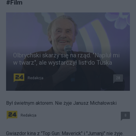
#
Film
Olbrychski skarży się na rząd. "Napluł mi
w twarz", ale wystarczył list do Tuska
Redakcja
28
Był świetnym aktorem. Nie żyje Janusz Michałowski
Redakcja
8
Gwiazdor kina z "Top Gun: Maverick" i "Jumanji" nie żyje.