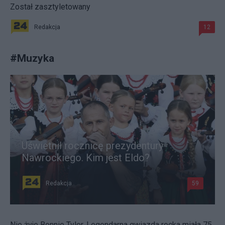
Został zasztyletowany
Redakcja
12
#
Muzyka
Uświetnił rocznicę prezydentury
Nawrockiego. Kim jest Eldo?
Redakcja
59
Nie żyje Bonnie Tyler. Legendarna gwiazda rocka miała 75