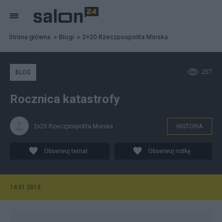
Strona główna
Blogi
2x20 Rzeczpospolita Morska
257
BLOG
Rocznica katastrofy
2x20 Rzeczpospolita Morska
HISTORIA
Obserwuj temat
Obserwuj notkę
14.01.2013