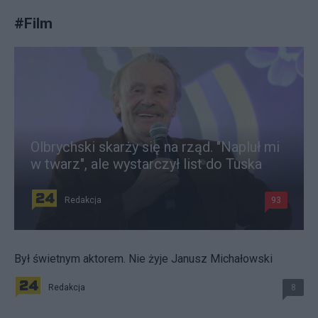
#
Film
Olbrychski skarży się na rząd. "Napluł mi
w twarz", ale wystarczył list do Tuska
Redakcja
93
Był świetnym aktorem. Nie żyje Janusz Michałowski
Redakcja
8