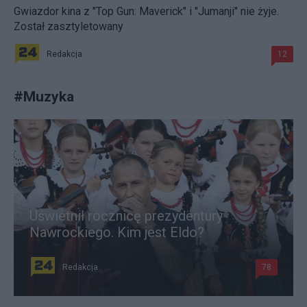
Gwiazdor kina z "Top Gun: Maverick" i "Jumanji" nie żyje.
Został zasztyletowany
Redakcja
12
#
Muzyka
Uświetnił rocznicę prezydentury
Nawrockiego. Kim jest Eldo?
Redakcja
78