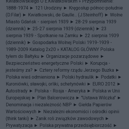
Kwiatkowskiego
O E.Kwiatkowskim »
Przypomnienie:
1888-1974 ►
121 Urodziny ►
Kręgosłup północ-południe
(D.Filar) ►
Kwiatkowski, de Gaulle... (J.Steinhoff) ►
Wolne
Miasto Gdańsk - sierpień 1939 ►
28-29 sierpnia 1939
(dziennik) ►
25-27 sierpnia 1939 (dziennik) ►
23
sierpnia 1939 - Spotkanie na Zamku ►
22 sierpnia 1939
(dziennik) ►
Gospodarka Wolnej Polski 1919-1939 -
1989-2009 Katalog 2x20 »
KATALOG GŁÓWNY
Polska
tyłem do Bałtyku ►
Organizacje pozarządowe ►
Bezpieczeństwo energetyczne Polski ►
Korupcja -
jesteśmy za? ►
Cztery reformy rządu Jerzego Buzka ►
Polska wieś odmieniona ►
Polski hydraulik ►
Podatki ►
Kuroniówki, sławojki, orliki, schetynówki ►
EURO 2012 ►
Autostrady ►
Polska - Rosja - Ameryka ►
Polska w Unii
Europejskiej ►
Plan Balcerowicza ►
"Ustawa Wilczka" ►
Denominacja i niezależność NBP ►
Giełda Papierów
Wartościowych ►
Niezależni ekonomiści i ośrodki opinii
(think tanki) ►
Zanik roli związków zawodowych ►
Prywatyzacja ►
Polska prywatna przedsiębiorczość ►