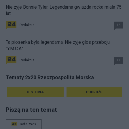
Nie żyje Bonnie Tyler. Legendarna gwiazda rocka miała 75
lat
Redakcja
15
Ta piosenka była legendarna. Nie żyje głos przeboju
"Y.M.C.A."
Redakcja
11
Tematy 2x20 Rzeczpospolita Morska
HISTORIA
PODRÓŻE
Piszą na ten temat
Rafał Woś