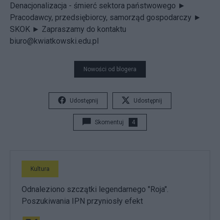
Denacjonalizacja - śmierć sektora państwowego ►
Pracodawcy, przedsiębiorcy, samorząd gospodarczy ►
SKOK ►
Zapraszamy do kontaktu
biuro@kwiatkowski.edu.pl
Nowości od blogera
Udostępnij
Udostępnij
Skomentuj
4
Kultura
Odnaleziono szczątki legendarnego "Roja".
Poszukiwania IPN przyniosły efekt