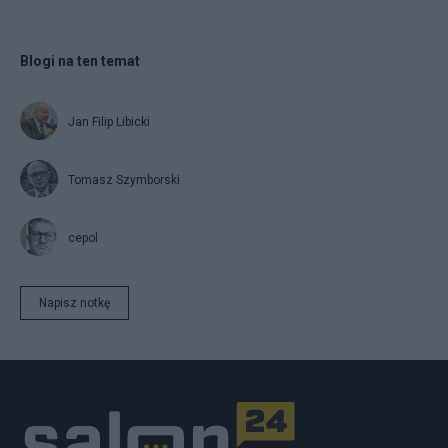
Blogi na ten temat
Jan Filip Libicki
Tomasz Szymborski
cepol
Napisz notkę