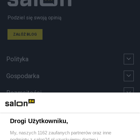
Podziel się swoją opinią
ZAŁÓŻ BLOG
Polityka
Gospodarka
Rozmaitości
Technologie
Drogi Użytkowniku,
Sport
My, naszych 1162 zaufanych partnerów oraz inne
podmioty z salon24.pl uzyskujemy dostęp i