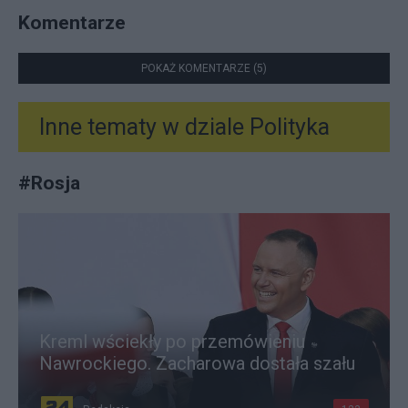
Komentarze
POKAŻ KOMENTARZE (5)
Inne tematy w dziale
Polityka
#
Rosja
Kreml wściekły po przemówieniu
Nawrockiego. Zacharowa dostała szału