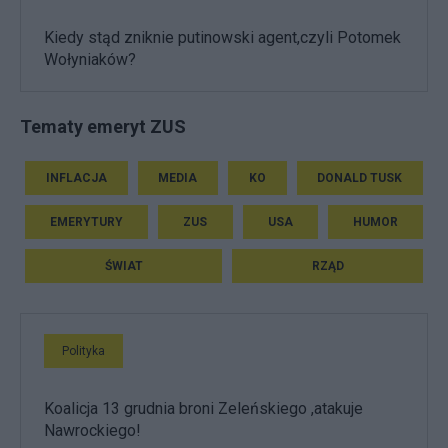
Kiedy stąd zniknie putinowski agent,czyli Potomek
Wołyniaków?
Tematy emeryt ZUS
INFLACJA
MEDIA
KO
DONALD TUSK
EMERYTURY
ZUS
USA
HUMOR
ŚWIAT
RZĄD
Polityka
Koalicja 13 grudnia broni Zeleńskiego ,atakuje
Nawrockiego!