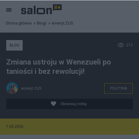
Strona główna
Blogi
emeryt ZUS
212
BLOG
Zmiana ustroju w Wenezueli po
taniości i bez rewolucji!
emeryt ZUS
POLITYKA
Obserwuj notkę
7.05.2026