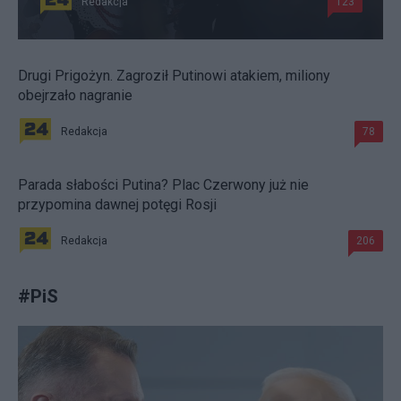
Redakcja
123
Drugi Prigożyn. Zagroził Putinowi atakiem, miliony
obejrzało nagranie
Redakcja
78
Parada słabości Putina? Plac Czerwony już nie
przypomina dawnej potęgi Rosji
Redakcja
206
#
PiS