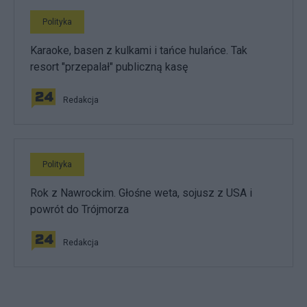
Polityka
Karaoke, basen z kulkami i tańce hulańce. Tak
resort "przepalał" publiczną kasę
Redakcja
Polityka
Rok z Nawrockim. Głośne weta, sojusz z USA i
powrót do Trójmorza
Redakcja