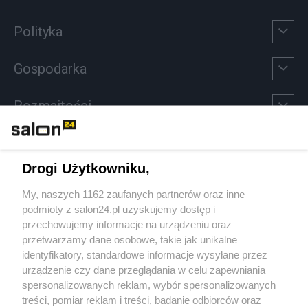
Polityka
Gospodarka
Rozmaitości
Technologie
Drogi Użytkowniku,
Sport
My, naszych 1162 zaufanych partnerów oraz inne
podmioty z salon24.pl uzyskujemy dostęp i
Społeczeństwo
przechowujemy informacje na urządzeniu oraz
przetwarzamy dane osobowe, takie jak unikalne
Kultura
identyfikatory, standardowe informacje wysyłane przez
urządzenie czy dane przeglądania w celu zapewniania
spersonalizowanych reklam, wybór spersonalizowanych
treści, pomiar reklam i treści, badanie odbiorców oraz