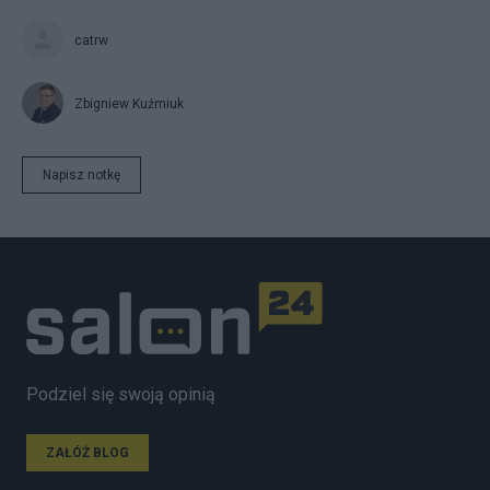
catrw
Zbigniew Kuźmiuk
Napisz notkę
Podziel się swoją opinią
ZAŁÓŻ BLOG