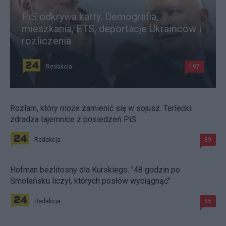
PiS odkrywa karty. Demografia,
mieszkania, ETS, deportacje Ukraińców i
rozliczenia
Redakcja
197
Rozłam, który może zamienić się w sojusz. Terlecki
zdradza tajemnice z posiedzeń PiS
Redakcja
89
Hofman bezlitosny dla Kurskiego. "48 godzin po
Smoleńsku liczył, których posłów wyciągnąć"
Redakcja
85