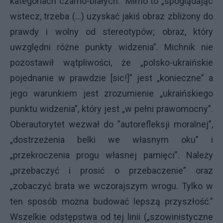
kategoriach czarno-białych.” Mimo to „spoglądając
wstecz, trzeba (...) uzyskać jakiś obraz zbliżony do
prawdy i wolny od stereotypów; obraz, który
uwzględni różne punkty widzenia”. Michnik nie
pozostawił wątpliwości, że „polsko-ukraińskie
pojednanie w prawdzie [sic!]” jest „konieczne” a
jego warunkiem jest zrozumienie „ukraińskiego
punktu widzenia”, który jest „w pełni prawomocny”.
Oberautorytet wezwał do ”autorefleksji moralnej”,
„dostrzeżenia belki we własnym oku” i
„przekroczenia progu własnej pamięci”. Należy
„
przebaczyć i prosić o przebaczenie” oraz
„zobaczyć brata we wczorajszym wrogu. Tylko w
ten sposób można budować lepszą przyszłość.”
Wszelkie odstępstwa od tej linii („szowinistyczne