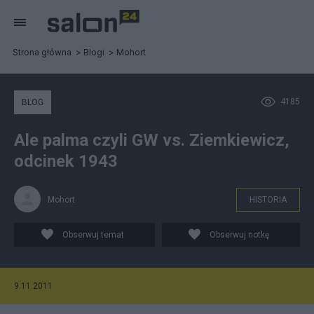
Strona główna
Blogi
Mohort
4185
BLOG
Ale palma czyli GW vs. Ziemkiewicz,
odcinek 1943
Mohort
HISTORIA
Obserwuj temat
Obserwuj notkę
9.11.2011