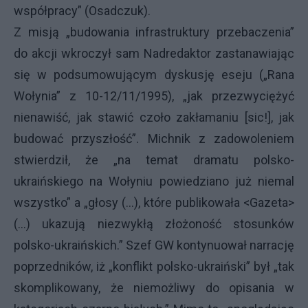
współpracy” (Osadczuk).
Z misją „budowania infrastruktury przebaczenia”
do akcji wkroczył sam Nadredaktor zastanawiając
się w podsumowującym dyskusję eseju („Rana
Wołynia” z 10-12/11/1995), „jak przezwyciężyć
nienawiść, jak stawić czoło zakłamaniu [sic!], jak
budować przyszłość”. Michnik z zadowoleniem
stwierdził, że „na temat dramatu polsko-
ukraińskiego na Wołyniu powiedziano już niemal
wszystko” a „głosy (...), które publikowała <Gazeta>
(...) ukazują niezwykłą złożoność stosunków
polsko-ukraińskich.” Szef GW kontynuował narrację
poprzedników, iż „konflikt polsko-ukraiński” był „tak
skomplikowany, że niemożliwy do opisania w