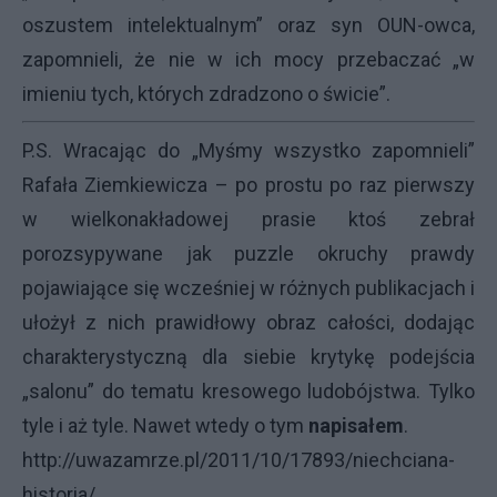
oszustem intelektualnym” oraz syn OUN-owca,
zapomnieli, że nie w ich mocy przebaczać „w
imieniu tych, których zdradzono o świcie”.
P.S. Wracając do „Myśmy wszystko zapomnieli”
Rafała Ziemkiewicza – po prostu po raz pierwszy
w wielkonakładowej prasie ktoś zebrał
porozsypywane jak puzzle okruchy prawdy
pojawiające się wcześniej w różnych publikacjach i
ułożył z nich prawidłowy obraz całości, dodając
charakterystyczną dla siebie krytykę podejścia
„salonu” do tematu kresowego ludobójstwa. Tylko
tyle i aż tyle. Nawet wtedy o tym
napisałem
.
http://uwazamrze.pl/2011/10/17893/niechciana-
historia/