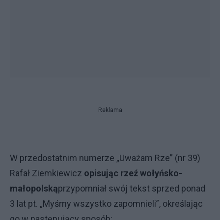
Reklama
W przedostatnim numerze „Uważam Rze” (nr 39)
Rafał Ziemkiewicz
opisując rzeź wołyńsko-
małopolską
przypomniał swój tekst sprzed ponad
3 lat pt. „Myśmy wszystko zapomnieli”, określając
go w następujący sposób: