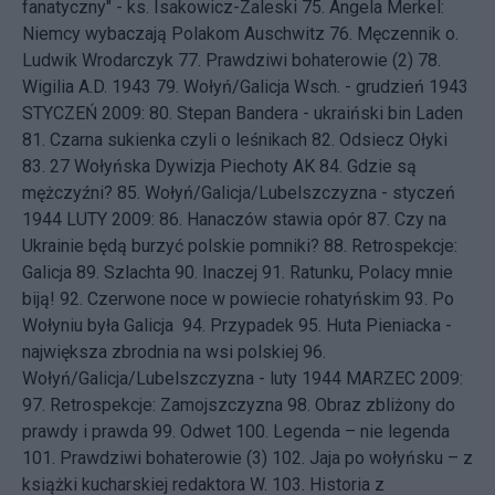
fanatyczny" - ks. Isakowicz-Zaleski
75.
Angela Merkel:
Niemcy wybaczają Polakom Auschwitz
76.
Męczennik o.
Ludwik Wrodarczyk
77.
Prawdziwi bohaterowie (2)
78.
Wigilia A.D. 1943
79.
Wołyń/Galicja Wsch. - grudzień 1943
STYCZEŃ 2009: 80.
Stepan Bandera - ukraiński bin Laden
81.
Czarna sukienka czyli o leśnikach
82.
Odsiecz Ołyki
83.
27 Wołyńska Dywizja Piechoty AK
84.
Gdzie są
mężczyźni?
85.
Wołyń/Galicja/Lubelszczyzna - styczeń
1944
LUTY 2009: 86.
Hanaczów stawia opór
87.
Czy na
Ukrainie będą burzyć polskie pomniki?
88.
Retrospekcje:
Galicja
89.
Szlachta
90.
Inaczej
91.
Ratunku, Polacy mnie
biją!
92.
Czerwone noce w powiecie rohatyńskim
93.
Po
Wołyniu była Galicja
94.
Przypadek
95.
Huta Pieniacka -
największa zbrodnia na wsi polskiej
96.
Wołyń/Galicja/Lubelszczyzna - luty 1944
MARZEC 2009:
97.
Retrospekcje: Zamojszczyzna
98.
Obraz zbliżony do
prawdy i prawda
99.
Odwet
100.
Legenda – nie legenda
101.
Prawdziwi bohaterowie (3)
102.
Jaja po wołyńsku – z
książki kucharskiej redaktora W.
103.
Historia z