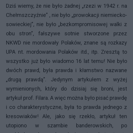
Dziś wiemy, że nie było żadnej „rzezi w 1942 r. na
Chełmszczyźnie” , nie było „prowokacji niemiecko-
sowieckiej”, nie było „bezkompromisowej walki z
obu stron”, fałszywe sotnie stworzone przez
NKWD nie mordowały Polaków, znane są rozkazy
UPA nt. mordowania Polaków itd., itp. Zresztą to
wszystko już było wiadomo 16 lat temu! Nie było
dwóch prawd, była prawda i kłamstwo nazwane
„drugą prawdą”. Jedynym artykułem z wyżej
wymienionych, który do dzisiaj się broni, jest
artykuł prof. Filara. A więc można było pisać prawdę
i co charakterystyczne, była to prawda jednego z
kresowiaków! Ale, jako się rzekło, artykuł ten
utopiono w szambie banderowskich, po