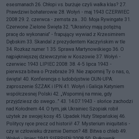
esesmanach
26.
Chłopi vs. burżuje czyli walka klas?
27.
Prawdziwi bohaterowie
28.
Wołyń - maj 1943
CZERWIEC
2008 29.
2. czerwca - zemsta za...
30.
Moja Rywingate
31.
Czerwone Zielone Święta
32.
"Ukraińcy mają potężną
pracę do wykonania" - frapujący wywiad z Krzesimirem
Dębskim
33.
Skandal z prezydentem Kaczyńskim w tle
34.
Rozkaz numer 1
35.
Sprawa Martynowśkiego
36.
O
najpiękniejszej dziewczynie w Koszowie
37.
Wołyń -
czerwiec 1943
LIPIEC 2008: 38.
4-5 lipca 1943 -
pierwsza bitwa o Przebraże
39.
Nie zapomnij Ty o nas, o,
święta!
40.
Konferencja o ludobójstwie OUN-UPA:
zaproszenie ŚZŻAK i IPN
41.
Wołyń i Galicja Katyniem
współczesnej Polski
42.
„Wspomnij na mnie, gdy
przyjdziesz do swego...”
43.
14.07.1943 - słońce zachodzi
nad Kołodnem
44.
O tym, jak Ukrainiec Szopiak robił
użytek ze swojej kosy
45.
Upadek Huty Stepańskiej
46.
Politycy ręce precz od historii!
47.
Mysterium iniquitatis -
czy w człowieku drzemie Demon?
48.
Bitwa o chleb
49.
Wołyń - lipiec 1943
SIERPIEŃ 2008 50.
Pułkownik