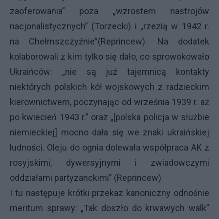
zaoferowania” poza „wzrostem nastrojów
nacjonalistycznych” (Torzecki) i „rzezią w 1942 r.
na Chełmszczyźnie”(Reprincew). Na dodatek
kolaborowali z kim tylko się dało, co sprowokowało
Ukraińców: „nie są już tajemnicą kontakty
niektórych polskich kół wojskowych z radzieckim
kierownictwem, poczynając od września 1939 r. aż
po kwiecień 1943 r.” oraz „[polska policja w służbie
niemieckiej] mocno dała się we znaki ukraińskiej
ludności. Oleju do ognia dolewała współpraca AK z
rosyjskimi, dywersyjnymi i zwiadowczymi
oddziałami partyzanckimi” (Reprincew)
I tu następuje krótki przekaz kanoniczny odnośnie
meritum sprawy: „Tak doszło do krwawych walk”