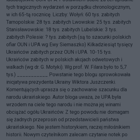
tych tragicznych wydarzeń w porządku chronologicznym,
w ich 65-tą rocznicę. Liczby: Wołyń: 60 tys. zabitych
Tarnopolskie: 28 tys. zabitych Lwowskie: 25 tys. zabitych
Stanisławowskie: 18 tys. zabitych Lubelskie: 3 tys.
zabitych Polesie: ? tys. zabitych (są to szacunki polskich
ofiar OUN i UPA wg Ewy Siemaszko) Kilkadziesiąt tysięcy
Ukraińców zabitych przez OUN i UPA. 10-15 tys.
Ukraińców zabitych w polskich akcjach odwetowych i
walkach (wg dr. G. Motyki). Wg prof. W. Filara było to 5,7
tys.) ___________ Powstanie tego blogu sprowokowała
inicjatywa
prezydenta Ukrainy Wiktora Juszczenki.
Komentujących uprasza się o zachowanie szacunku dla
narodu ukraińskiego. Autor bloga uważa, że UPA była
wrzodem na ciele tego narodu i nie można jej winami
obciążać ogółu Ukraińców. Z tego powodu nie domagam
się żadnych przeprosin od przedstawicieli państwa
ukraińskiego. Nie jestem historykiem, raczej miłośnikiem
historii. Nowym czytelnikom zalecam czytanie notek po