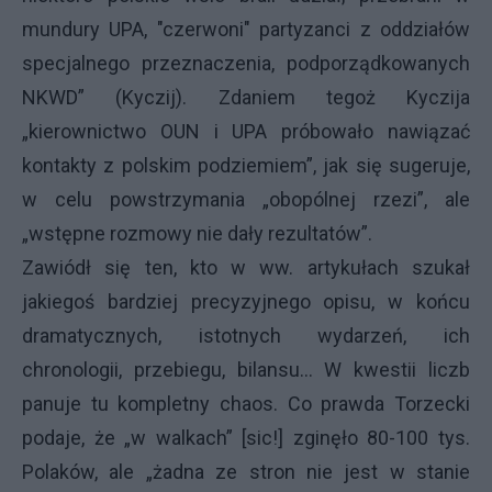
mundury UPA, "czerwoni" partyzanci z oddziałów
specjalnego przeznaczenia, podporządkowanych
NKWD” (Kyczij). Zdaniem tegoż Kyczija
„kierownictwo OUN i UPA próbowało nawiązać
kontakty z polskim podziemiem”, jak się sugeruje,
w celu powstrzymania „obopólnej rzezi”, ale
„wstępne rozmowy nie dały rezultatów”.
Zawiódł się ten, kto w ww. artykułach szukał
jakiegoś bardziej precyzyjnego opisu, w końcu
dramatycznych, istotnych wydarzeń, ich
chronologii, przebiegu, bilansu... W kwestii liczb
panuje tu kompletny chaos. Co prawda Torzecki
podaje, że „w walkach” [sic!] zginęło 80-100 tys.
Polaków, ale „żadna ze stron nie jest w stanie