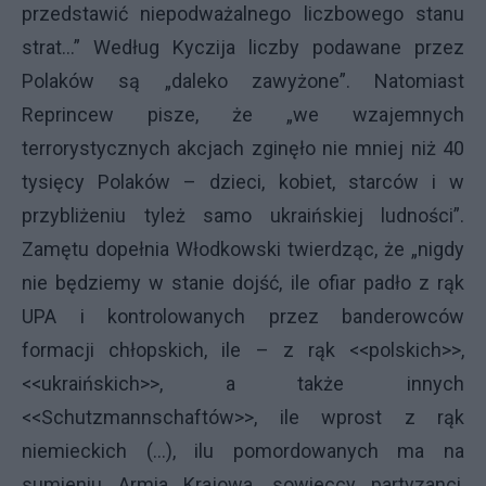
przedstawić niepodważalnego liczbowego stanu
strat...” Według Kyczija liczby podawane przez
Polaków są „daleko zawyżone”. Natomiast
Reprincew pisze, że „we wzajemnych
terrorystycznych akcjach zginęło nie mniej niż 40
tysięcy Polaków – dzieci, kobiet, starców i w
przybliżeniu tyleż samo ukraińskiej ludności”.
Zamętu dopełnia Włodkowski twierdząc, że „nigdy
nie będziemy w stanie dojść, ile ofiar padło z rąk
UPA i kontrolowanych przez banderowców
formacji chłopskich, ile – z rąk <<polskich>>,
<<ukraińskich>>, a także innych
<<Schutzmannschaftów>>, ile wprost z rąk
niemieckich (...), ilu pomordowanych ma na
sumieniu Armia Krajowa, sowieccy partyzanci,