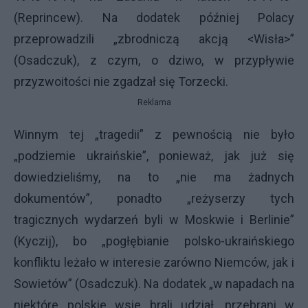
(Reprincew). Na dodatek później Polacy
przeprowadzili „zbrodniczą akcją <Wisła>”
(Osadczuk), z czym, o dziwo, w przypływie
przyzwoitości nie zgadzał się Torzecki.
Reklama
Winnym tej „tragedii” z pewnością nie było
„podziemie ukraińskie”, ponieważ, jak już się
dowiedzieliśmy, na to „nie ma żadnych
dokumentów”, ponadto „reżyserzy tych
tragicznych wydarzeń byli w Moskwie i Berlinie”
(Kyczij), bo „pogłębianie polsko-ukraińskiego
konfliktu leżało w interesie zarówno Niemców, jak i
Sowietów” (Osadczuk). Na dodatek „w napadach na
niektóre polskie wsie brali udział, przebrani w