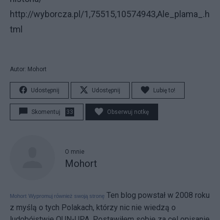
http://wyborcza.pl/1,75515,10574943,Ale_plama_.h
tml
Autor: Mohort
Udostępnij
Udostępnij
Lubię to!
Skomentuj
33
Obserwuj notkę
O mnie
Mohort
Ten blog powstał w 2008 roku
Mohort
Wypromuj również swoją stronę
z myślą o tych Polakach, którzy nic nie wiedzą o
ludobójstwie OUN-UPA. Postawiłem sobie za cel opisanie