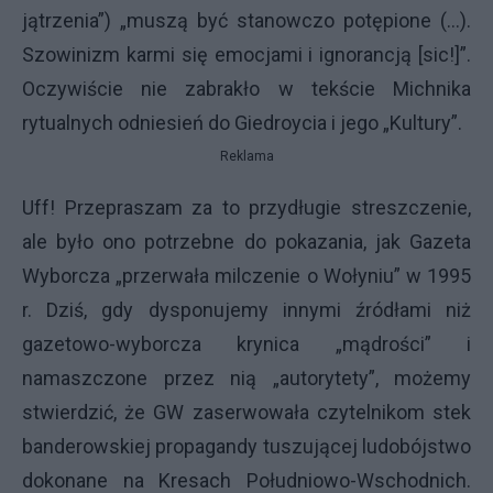
jątrzenia”) „muszą być stanowczo potępione (...).
Szowinizm karmi się emocjami i ignorancją [sic!]”.
Oczywiście nie zabrakło w tekście Michnika
rytualnych odniesień do Giedroycia i jego „Kultury”.
Reklama
Uff! Przepraszam za to przydługie streszczenie,
ale było ono potrzebne do pokazania, jak Gazeta
Wyborcza „przerwała milczenie o Wołyniu” w 1995
r. Dziś, gdy dysponujemy innymi źródłami niż
gazetowo-wyborcza krynica „mądrości” i
namaszczone przez nią „autorytety”, możemy
stwierdzić, że GW zaserwowała czytelnikom stek
banderowskiej propagandy tuszującej ludobójstwo
dokonane na Kresach Południowo-Wschodnich.