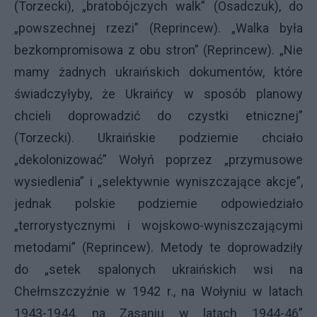
(Torzecki), „bratobójczych walk” (Osadczuk), do
„powszechnej rzezi” (Reprincew). „Walka była
bezkompromisowa z obu stron” (Reprincew). „Nie
mamy żadnych ukraińskich dokumentów, które
świadczyłyby, że Ukraińcy w sposób planowy
chcieli doprowadzić do czystki etnicznej”
(Torzecki). Ukraińskie podziemie chciało
„dekolonizować” Wołyń poprzez „przymusowe
wysiedlenia” i „selektywnie wyniszczające akcje”,
jednak polskie podziemie odpowiedziało
„terrorystycznymi i wojskowo-wyniszczającymi
metodami” (Reprincew). Metody te doprowadziły
do „setek spalonych ukraińskich wsi na
Chełmszczyźnie w 1942 r., na Wołyniu w latach
1943-1944, na Zasaniu w latach 1944-46”