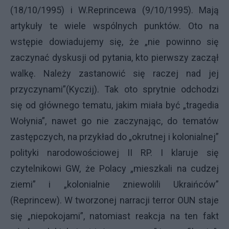
(18/10/1995) i W.Reprincewa (9/10/1995). Mają
artykuły te wiele wspólnych punktów. Oto na
wstępie dowiadujemy się, że „nie powinno się
zaczynać dyskusji od pytania, kto pierwszy zaczął
walkę. Należy zastanowić się raczej nad jej
przyczynami”(Kyczij). Tak oto sprytnie odchodzi
się od głównego tematu, jakim miała być „tragedia
Wołynia”, nawet go nie zaczynając, do tematów
zastępczych, na przykład do „okrutnej i kolonialnej”
polityki narodowościowej II RP. I klaruje się
czytelnikowi GW, że Polacy „mieszkali na cudzej
ziemi” i „kolonialnie zniewolili Ukraińców”
(Reprincew). W tworzonej narracji terror OUN staje
się „niepokojami”, natomiast reakcja na ten fakt