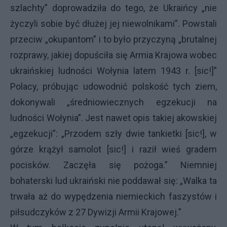
szlachty” doprowadziła do tego, że Ukraińcy „nie
życzyli sobie być dłużej jej niewolnikami”. Powstali
przeciw „okupantom” i to było przyczyną „brutalnej
rozprawy, jakiej dopuściła się Armia Krajowa wobec
ukraińskiej ludności Wołynia latem 1943 r. [sic!]”
Polacy, próbując udowodnić polskość tych ziem,
dokonywali „średniowiecznych egzekucji na
ludności Wołynia”. Jest nawet opis takiej akowskiej
„egzekucji”: „Przodem szły dwie tankietki [sic!], w
górze krążył samolot [sic!] i raził wieś gradem
pocisków. Zaczęła się pożoga.” Niemniej
bohaterski lud ukraiński nie poddawał się: „Walka ta
trwała aż do wypędzenia niemieckich faszystów i
piłsudczyków z 27 Dywizji Armii Krajowej.”