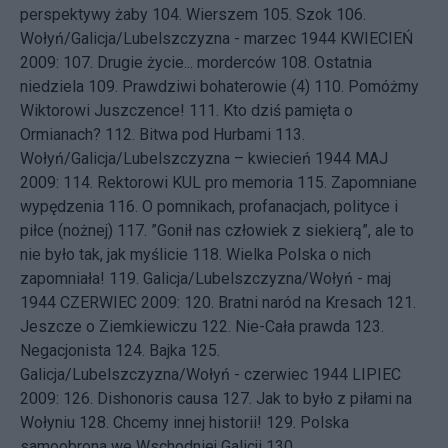
perspektywy żaby
104.
Wierszem
105.
Szok
106.
Wołyń/Galicja/Lubelszczyzna - marzec 1944
KWIECIEŃ
2009: 107.
Drugie życie... morderców
108.
Ostatnia
niedziela
109.
Prawdziwi bohaterowie (4)
110.
Pomóżmy
Wiktorowi Juszczence!
111.
Kto dziś pamięta o
Ormianach?
112.
Bitwa pod Hurbami
113.
Wołyń/Galicja/Lubelszczyzna – kwiecień 1944
MAJ
2009: 114.
Rektorowi KUL pro memoria
115.
Zapomniane
wypędzenia
116.
O pomnikach, profanacjach, polityce i
piłce (nożnej)
117.
”Gonił nas człowiek z siekierą”, ale to
nie było tak, jak myślicie
118.
Wielka Polska o nich
zapomniała!
119.
Galicja/Lubelszczyzna/Wołyń - maj
1944
CZERWIEC 2009: 120.
Bratni naród na Kresach
121.
Jeszcze o Ziemkiewiczu
122.
Nie-Cała prawda
123.
Negacjonista
124.
Bajka
125.
Galicja/Lubelszczyzna/Wołyń - czerwiec 1944
LIPIEC
2009: 126.
Dishonoris causa
127.
Jak to było z piłami na
Wołyniu
128.
Chcemy innej historii!
129.
Polska
samoobrona we Wschodniej Galicji
130.