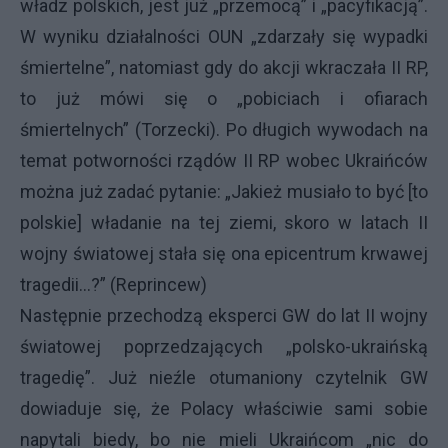
władz polskich, jest już „przemocą” i „pacyfikacją”.
W wyniku działalności OUN „zdarzały się wypadki
śmiertelne”, natomiast gdy do akcji wkraczała II RP,
to już mówi się o „pobiciach i ofiarach
śmiertelnych” (Torzecki). Po długich wywodach na
temat potworności rządów II RP wobec Ukraińców
można już zadać pytanie: „Jakież musiało to być [to
polskie] władanie na tej ziemi, skoro w latach II
wojny światowej stała się ona epicentrum krwawej
tragedii...?” (Reprincew)
Następnie przechodzą eksperci GW do lat II wojny
światowej poprzedzających „polsko-ukraińską
tragedię”. Już nieźle otumaniony czytelnik GW
dowiaduje się, że Polacy właściwie sami sobie
napytali biedy, bo nie mieli Ukraińcom „nic do