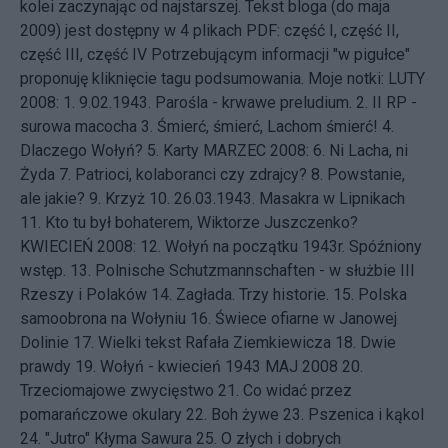
kolei zaczynając od najstarszej. Tekst bloga (do maja
2009) jest dostępny w 4 plikach PDF:
część I
,
część II
,
część III
,
część IV
Potrzebującym informacji "w pigułce"
proponuję kliknięcie tagu
podsumowania
. Moje notki: LUTY
2008: 1.
9.02.1943. Parośla - krwawe preludium.
2.
II RP -
surowa macocha
3.
Śmierć, śmierć, Lachom śmierć!
4.
Dlaczego Wołyń?
5.
Karty
MARZEC 2008: 6.
Ni Lacha, ni
Żyda
7.
Patrioci, kolaboranci czy zdrajcy?
8.
Powstanie,
ale jakie?
9.
Krzyż
10.
26.03.1943. Masakra w Lipnikach
11.
Kto tu był bohaterem, Wiktorze Juszczenko?
KWIECIEŃ 2008: 12.
Wołyń na początku 1943r. Spóźniony
wstęp.
13.
Polnische Schutzmannschaften - w służbie III
Rzeszy i Polaków
14.
Zagłada. Trzy historie.
15.
Polska
samoobrona na Wołyniu
16.
Świece ofiarne w Janowej
Dolinie
17.
Wielki tekst Rafała Ziemkiewicza
18.
Dwie
prawdy
19.
Wołyń - kwiecień 1943
MAJ 2008 20.
Trzeciomajowe zwycięstwo
21.
Co widać przez
pomarańczowe okulary
22.
Boh żywe
23.
Pszenica i kąkol
24.
"Jutro" Kłyma Sawura
25.
O złych i dobrych