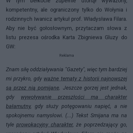
W tym bełkocie zupełnie utonął wyważony,
kompetentny, ale ograniczony tylko do Wołynia i
rodzinnych Iwanicz artykuł prof. Władysława Filara.
Aby nie być gołosłownym, przytaczam słowa z
listu prezesa ośrodka Karta Zbigniewa Gluzy do
GW:
Reklama
Znam siłę oddziaływania "Gazety", więc tym bardziej
mi przykro, gdy
ważne tematy z historii najnowszej
są przez nią pomijane
. Jeszcze gorzej jest jednak,
gdy
wywoływanie przeszłości ma charakter
bałamutny
, gdy służy potęgowaniu napięć, a nie
spokojnemu namysłowi. (...) Tekst Smijana ma na
tyle
prowokacyjny charakter
, że poprzedzający go,