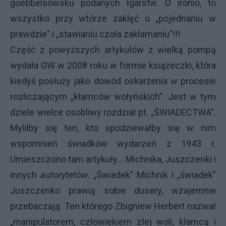
goebbelsowsku podanych łgarstw. O ironio, to
wszystko przy wtórze zaklęć o „pojednaniu w
prawdzie” i „stawianiu czoła zakłamaniu”!!!
Część z powyższych artykułów z wielką pompą
wydała GW w 2008 roku w formie książeczki, która
kiedyś posłuży jako dowód oskarżenia w procesie
rozliczającym „kłamców wołyńskich”. Jest w tym
dziele wielce osobliwy rozdział pt. „ŚWIADECTWA”.
Myliłby się ten, kto spodziewałby się w nim
wspomnień świadków wydarzeń z 1943 r.
Umieszczono tam artykuły... Michnika, Juszczenki i
innych
autorytetów
. „Świadek” Michnik i „świadek”
Juszczenko prawią sobie dusery, wzajemnie
przebaczają. Ten którego Zbigniew Herbert nazwał
„manipulatorem, człowiekiem złej woli, kłamcą i