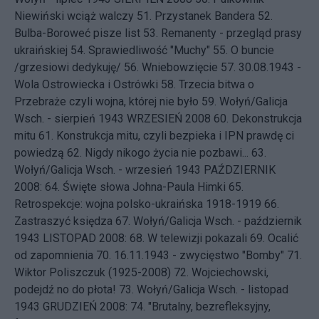
Niewiński wciąż walczy
51.
Przystanek Bandera
52.
Bulba-Boroweć pisze list
53.
Remanenty - przegląd prasy
ukraińskiej
54.
Sprawiedliwość "Muchy"
55.
O buncie
/grzesiowi dedykuję/
56.
Wniebowzięcie
57.
30.08.1943 -
Wola Ostrowiecka i Ostrówki
58.
Trzecia bitwa o
Przebraże czyli wojna, której nie było
59.
Wołyń/Galicja
Wsch. - sierpień 1943
WRZESIEŃ 2008 60.
Dekonstrukcja
mitu
61.
Konstrukcja mitu, czyli bezpieka i IPN prawdę ci
powiedzą
62.
Nigdy nikogo życia nie pozbawi...
63.
Wołyń/Galicja Wsch. - wrzesień 1943
PAŹDZIERNIK
2008: 64.
Święte słowa Johna-Paula Himki
65.
Retrospekcje: wojna polsko-ukraińska 1918-1919
66.
Zastraszyć księdza
67.
Wołyń/Galicja Wsch. - październik
1943
LISTOPAD 2008: 68.
W telewizji pokazali
69.
Ocalić
od zapomnienia
70.
16.11.1943 - zwycięstwo "Bomby"
71.
Wiktor Poliszczuk (1925-2008)
72.
Wojciechowski,
podejdź no do płota!
73.
Wołyń/Galicja Wsch. - listopad
1943
GRUDZIEŃ 2008: 74.
"Brutalny, bezrefleksyjny,