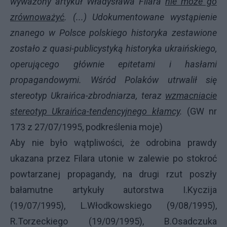
wyważony artykuł Władysława Filara
nie może go
zrównoważyć
. (...) Udokumentowane wystąpienie
znanego w Polsce polskiego historyka zestawione
zostało z quasi-publicystyką historyka ukraińskiego,
operującego głównie epitetami i hasłami
propagandowymi. Wśród Polaków utrwalił się
stereotyp Ukraińca-zbrodniarza, teraz
wzmacniacie
stereotyp Ukraińca-tendencyjnego kłamcy
.
(GW nr
173 z 27/07/1995, podkreślenia moje)
Aby nie było wątpliwości, że odrobina prawdy
ukazana przez Filara utonie w zalewie po stokroć
powtarzanej propagandy, na drugi rzut poszły
bałamutne artykuły autorstwa I.Kyczija
(19/07/1995), L.Włodkowskiego (9/08/1995),
R.Torzeckiego (19/09/1995), B.Osadczuka