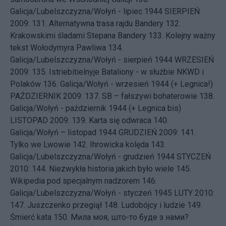
Galicja/Lubelszczyzna/Wołyń - lipiec 1944
SIERPIEŃ
2009: 131.
Alternatywna trasa rajdu Bandery
132.
Krakowskimi śladami Stepana Bandery
133.
Kolejny ważny
tekst Wołodymyra Pawliwa
134.
Galicja/Lubelszczyzna/Wołyń - sierpień 1944
WRZESIEŃ
2009: 135.
Istriebitielnyje Bataliony - w służbie NKWD i
Polaków
136.
Galicja/Wołyń - wrzesień 1944 (+ Legnica!)
PAŹDZIERNIK 2009: 137.
SB – fałszywi bohaterowie
138.
Galicja/Wołyń - październik 1944 (+ Legnica bis)
LISTOPAD 2009: 139.
Karta się odwraca
140.
Galicja/Wołyń – listopad 1944
GRUDZIEŃ 2009: 141.
Tylko we Lwowie
142.
Ihrowicka kolęda
143.
Galicja/Lubelszczyzna/Wołyń - grudzień 1944
STYCZEŃ
2010: 144.
Niezwykła historia jakich było wiele
145.
Wikipedia pod specjalnym nadzorem
146.
Galicja/Lubelszczyzna/Wołyń - styczeń 1945
LUTY 2010:
147.
Juszczenko przegiął
148.
Ludobójcy i ludzie
149.
Śmierć kata
150.
Мила моя, што-то буде з нами?