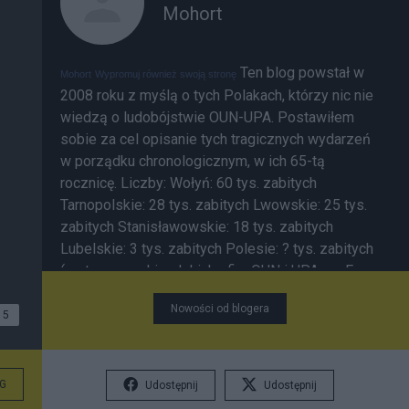
Mohort
Ten blog powstał w
Mohort
Wypromuj również swoją stronę
2008 roku z myślą o tych Polakach, którzy nic nie
wiedzą o ludobójstwie OUN-UPA. Postawiłem
sobie za cel opisanie tych tragicznych wydarzeń
w porządku chronologicznym, w ich 65-tą
rocznicę. Liczby: Wołyń: 60 tys. zabitych
Tarnopolskie: 28 tys. zabitych Lwowskie: 25 tys.
zabitych Stanisławowskie: 18 tys. zabitych
Lubelskie: 3 tys. zabitych Polesie: ? tys. zabitych
(są to szacunki polskich ofiar OUN i UPA wg Ewy
Siemaszko) Kilkadziesiąt tysięcy Ukraińców
Nowości od blogera
zabitych przez OUN i UPA. 10-15 tys. Ukraińców
5
zabitych w polskich akcjach odwetowych i
walkach (wg dr. G. Motyki). Wg prof. W. Filara było
to 5,7 tys.) ___________ Powstanie tego blogu
G
Udostępnij
Udostępnij
sprowokowała
inicjatywa
prezydenta Ukrainy