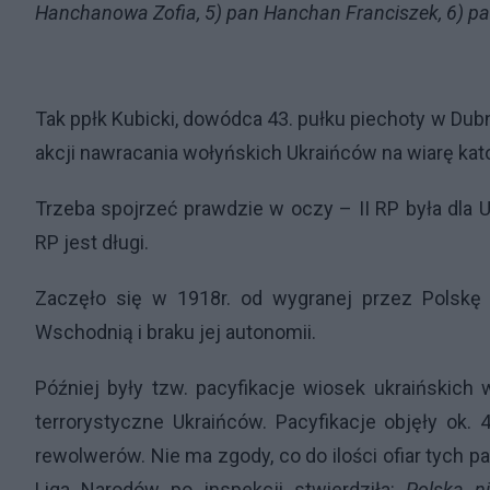
Hanchanowa Zofia, 5) pan Hanchan Franciszek, 6) p
Tak ppłk Kubicki, dowódca 43. pułku piechoty w Du
akcji nawracania wołyńskich Ukraińców na wiarę kato
Trzeba spojrzeć prawdzie w oczy – II RP była dla
RP jest długi.
Zaczęło się w 1918r. od wygranej przez Polskę 
Wschodnią i braku jej autonomii.
Później były tzw. pacyfikacje wiosek ukraińskich
terrorystyczne Ukraińców. Pacyfikacje objęły ok.
rewolwerów. Nie ma zgody, co do ilości ofiar tych pa
Liga Narodów po inspekcji stwierdziła:
Polska n