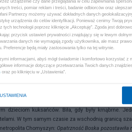
przez urządzenie czy dane przeglądania w celu zapewniania sperson
ych treści, pomiar reklam i treści, badanie odbiorców oraz ulepszan
fani Partnerzy możemy używać dokładnych danych geolokalizacyjn
tykę urządzenia do celów identyfikacji. Ponieważ cenimy Twoją pry
Reklama
z tych technologii poprzez kliknięcie „Akceptuję”. Zgoda jest dobro
ikając przycisk ustawień prywatności znajdujący się w lewym dolny
etwarzania danych nie wymagają zgody użytkownika, ale masz prawo 
. Preferencje będą miały zastosowania tylko na tej witrynie.
ło między Polakami i Ukraińcami w okresie II wojny świat
aiński z okresu dwudziestolecia międzywojennego. (...) M
szymi informacjami, abyś mógł świadomie i komfortowo korzystać z
gółowe informacje dotyczące przetwarzania Twoich danych znajdzi
ie zawsze ten, kto ma władzę. Przed wojną Polacy, w cz
s
oraz po kliknięciu w „Ustawienia”.
średni sprawca?
USTAWIENIA
m dzieciom kuksańców. Biła, gdy były krnąbrne. Jed
watelami. W tym samym czasie za wschodnią granicą sza
i metropolita Chomyszyn:
Opatrzność Boska pozostawiła 