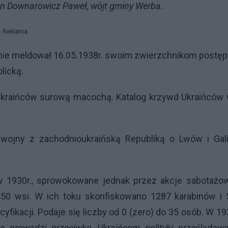
an Downarowicz Paweł, wójt gminy Werba.
Reklama
bnie meldował 16.05.1938r. swoim zwierzchnikom postę
licką.
 Ukraińców surową macochą. Katalog krzywd Ukraińców 
wojny z zachodnioukraińską Republiką o Lwów i Gali
 w 1930r., sprowokowane jednak przez akcje sabotażo
 450 wsi. W ich toku skonfiskowano 1287 karabinów i
cyfikacji. Podaje się liczby od 0 (zero) do 35 osób. W 19
ie prowadzi przeciwko Ukraińcom polityki prześladowa