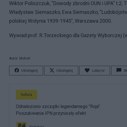
Wiktor Poliszczuk, "Dowody zbrodni OUN i UPA" t.2, 
Władysław Siemaszko, Ewa Siemaszko, "Ludobójstwo
polskiej Wołynia 1939-1945", Warszawa 2000.
Wywiad prof. R.Torzeckiego dla Gazety Wyborczej (w
Autor: Mohort
Udostępnij
Udostępnij
Lubię to!
S
Kultura
Odnaleziono szczątki legendarnego "Roja".
Poszukiwania IPN przyniosły efekt