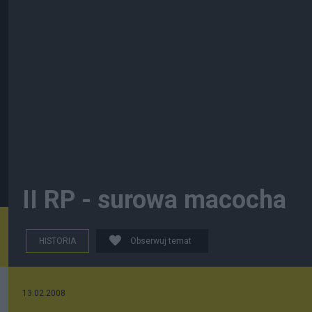
II RP - surowa macocha
HISTORIA
Obserwuj temat
13.02.2008