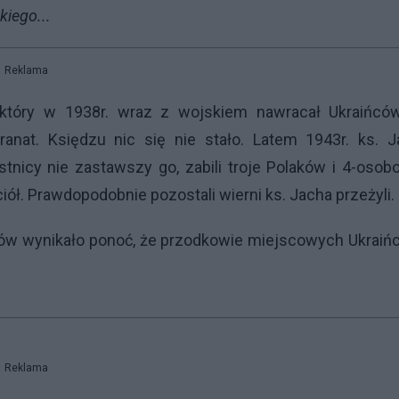
iego...
Reklama
który w 1938r. wraz z wojskiem nawracał Ukraińców
anat. Księdzu nic się nie stało. Latem 1943r. ks. J
tnicy nie zastawszy go, zabili troje Polaków i 4-oso
iół. Prawdopodobnie pozostali wierni ks. Jacha przeżyli.
ków wynikało ponoć, że przodkowie miejscowych Ukrai
Reklama