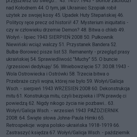
przyjdziesz do swego...”
43.
14.07.1943 - słońce zachodzi
nad Kołodnem
44.
O tym, jak Ukrainiec Szopiak robił
użytek ze swojej kosy
45.
Upadek Huty Stepańskiej
46.
Politycy ręce precz od historii!
47.
Mysterium iniquitatis -
czy w człowieku drzemie Demon?
48.
Bitwa o chleb
49.
Wołyń - lipiec 1943
SIERPIEŃ 2008 50.
Pułkownik
Niewiński wciąż walczy
51.
Przystanek Bandera
52.
Bulba-Boroweć pisze list
53.
Remanenty - przegląd prasy
ukraińskiej
54.
Sprawiedliwość "Muchy"
55.
O buncie
/grzesiowi dedykuję/
56.
Wniebowzięcie
57.
30.08.1943 -
Wola Ostrowiecka i Ostrówki
58.
Trzecia bitwa o
Przebraże czyli wojna, której nie było
59.
Wołyń/Galicja
Wsch. - sierpień 1943
WRZESIEŃ 2008 60.
Dekonstrukcja
mitu
61.
Konstrukcja mitu, czyli bezpieka i IPN prawdę ci
powiedzą
62.
Nigdy nikogo życia nie pozbawi...
63.
Wołyń/Galicja Wsch. - wrzesień 1943
PAŹDZIERNIK
2008: 64.
Święte słowa Johna-Paula Himki
65.
Retrospekcje: wojna polsko-ukraińska 1918-1919
66.
Zastraszyć księdza
67.
Wołyń/Galicja Wsch. - październik