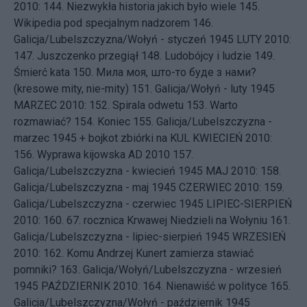
2010: 144.
Niezwykła historia jakich było wiele
145.
Wikipedia pod specjalnym nadzorem
146.
Galicja/Lubelszczyzna/Wołyń - styczeń 1945
LUTY 2010:
147.
Juszczenko przegiął
148.
Ludobójcy i ludzie
149.
Śmierć kata
150.
Мила моя, што-то буде з нами?
(kresowe mity, nie-mity)
151.
Galicja/Wołyń - luty 1945
MARZEC 2010: 152.
Spirala odwetu
153.
Warto
rozmawiać?
154.
Koniec
155.
Galicja/Lubelszczyzna -
marzec 1945 + bojkot zbiórki na KUL
KWIECIEŃ 2010:
156.
Wyprawa kijowska AD 2010
157.
Galicja/Lubelszczyzna - kwiecień 1945
MAJ 2010: 158.
Galicja/Lubelszczyzna - maj 1945
CZERWIEC 2010: 159.
Galicja/Lubelszczyzna - czerwiec 1945
LIPIEC-SIERPIEŃ
2010: 160.
67. rocznica Krwawej Niedzieli na Wołyniu
161.
Galicja/Lubelszczyzna - lipiec-sierpień 1945
WRZESIEŃ
2010: 162.
Komu Andrzej Kunert zamierza stawiać
pomniki?
163.
Galicja/Wołyń/Lubelszczyzna - wrzesień
1945
PAŹDZIERNIK 2010: 164.
Nienawiść w polityce
165.
Galicja/Lubelszczyzna/Wołyń - październik 1945