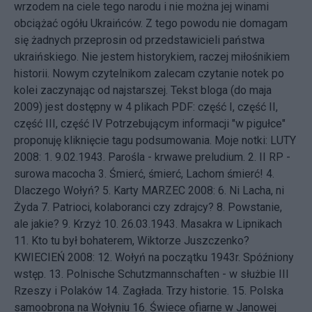
wrzodem na ciele tego narodu i nie można jej winami
obciążać ogółu Ukraińców. Z tego powodu nie domagam
się żadnych przeprosin od przedstawicieli państwa
ukraińskiego. Nie jestem historykiem, raczej miłośnikiem
historii. Nowym czytelnikom zalecam czytanie notek po
kolei zaczynając od najstarszej. Tekst bloga (do maja
2009) jest dostępny w 4 plikach PDF:
część I
,
część II
,
część III
,
część IV
Potrzebującym informacji "w pigułce"
proponuję kliknięcie tagu
podsumowania
. Moje notki: LUTY
2008: 1.
9.02.1943. Parośla - krwawe preludium.
2.
II RP -
surowa macocha
3.
Śmierć, śmierć, Lachom śmierć!
4.
Dlaczego Wołyń?
5.
Karty
MARZEC 2008: 6.
Ni Lacha, ni
Żyda
7.
Patrioci, kolaboranci czy zdrajcy?
8.
Powstanie,
ale jakie?
9.
Krzyż
10.
26.03.1943. Masakra w Lipnikach
11.
Kto tu był bohaterem, Wiktorze Juszczenko?
KWIECIEŃ 2008: 12.
Wołyń na początku 1943r. Spóźniony
wstęp.
13.
Polnische Schutzmannschaften - w służbie III
Rzeszy i Polaków
14.
Zagłada. Trzy historie.
15.
Polska
samoobrona na Wołyniu
16.
Świece ofiarne w Janowej