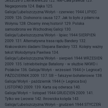
Jeszcze o Ziemkiewiczu
122.
Nie-Cała prawda
123.
Negacjonista
124.
Bajka
125.
Galicja/Lubelszczyzna/Wołyń - czerwiec 1944
LIPIEC
2009: 126.
Dishonoris causa
127.
Jak to było z piłami na
Wołyniu
128.
Chcemy innej historii!
129.
Polska
samoobrona we Wschodniej Galicji
130.
Galicja/Lubelszczyzna/Wołyń - lipiec 1944
SIERPIEŃ
2009: 131.
Alternatywna trasa rajdu Bandery
132.
Krakowskimi śladami Stepana Bandery
133.
Kolejny ważny
tekst Wołodymyra Pawliwa
134.
Galicja/Lubelszczyzna/Wołyń - sierpień 1944
WRZESIEŃ
2009: 135.
Istriebitielnyje Bataliony - w służbie NKWD i
Polaków
136.
Galicja/Wołyń - wrzesień 1944 (+ Legnica!)
PAŹDZIERNIK 2009: 137.
SB – fałszywi bohaterowie
138.
Galicja/Wołyń - październik 1944 (+ Legnica bis)
LISTOPAD 2009: 139.
Karta się odwraca
140.
Galicja/Wołyń – listopad 1944
GRUDZIEŃ 2009: 141.
Tylko we Lwowie
142.
Ihrowicka kolęda
143.
Galicja/Lubelszczyzna/Wołyń - grudzień 1944
STYCZEŃ