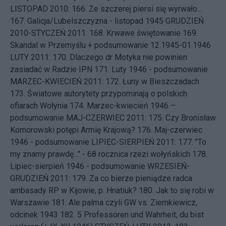
LISTOPAD 2010: 166.
Ze szczerej piersi się wyrwało...
167.
Galicja/Lubelszczyzna - listopad 1945
GRUDZIEŃ
2010-STYCZEŃ 2011: 168.
Krwawe świętowanie
169.
Skandal w Przemyślu + podsumowanie 12.1945-01.1946
LUTY 2011: 170.
Dlaczego dr Motyka nie powinien
zasiadać w Radzie IPN
171.
Luty 1946 - podsumowanie
MARZEC-KWIECIEŃ 2011: 172.
Łuny w Bieszczadach
173.
Światowe autorytety przypominają o polskich
ofiarach Wołynia
174.
Marzec-kwiecień 1946 –
podsumowanie
MAJ-CZERWIEC 2011: 175.
Czy Bronisław
Komorowski potępi Armię Krajową?
176.
Maj-czerwiec
1946 - podsumowanie
LIPIEC-SIERPIEŃ 2011: 177.
"To
my znamy prawdę..." - 68 rocznica rzezi wołyńskich
178.
Lipiec-sierpień 1946 - podsumowanie
WRZESIEŃ-
GRUDZIEŃ 2011: 179.
Za co bierze pieniądze radca
ambasady RP w Kijowie, p. Hnatiuk?
180.
Jak to się robi w
Warszawie
181.
Ale palma czyli GW vs. Ziemkiewicz,
odcinek 1943
182.
5 Professoren und Wahrheit, du bist