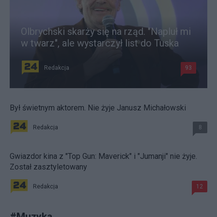
Olbrychski skarży się na rząd. "Napluł mi
w twarz", ale wystarczył list do Tuska
Redakcja
93
Był świetnym aktorem. Nie żyje Janusz Michałowski
Redakcja
8
Gwiazdor kina z "Top Gun: Maverick" i "Jumanji" nie żyje.
Został zasztyletowany
Redakcja
12
#
Muzyka