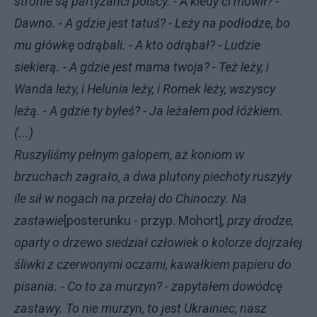
stronie są partyzanci polscy. - A kiedy ci mówił? -
Dawno. - A gdzie jest tatuś? - Leży na podłodze, bo
mu główkę odrąbali. - A kto odrąbał? - Ludzie
siekierą. - A gdzie jest mama twoja? - Też leży, i
Wanda leży, i Helunia leży, i Romek leży, wszyscy
leżą. - A gdzie ty byłeś? - Ja leżałem pod łóżkiem.
(...)
Ruszyliśmy pełnym galopem, aż koniom w
brzuchach zagrało, a dwa plutony piechoty ruszyły
ile sił w nogach na przełaj do Chinoczy. Na
zastawie
[posterunku - przyp. Mohort]
, przy drodze,
oparty o drzewo siedział człowiek o kolorze dojrzałej
śliwki z czerwonymi oczami, kawałkiem papieru do
pisania. - Co to za murzyn? - zapytałem dowódcę
zastawy. To nie murzyn, to jest Ukrainiec, nasz