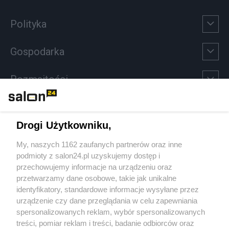
Polityka
Gospodarka
Rozmaitości
Technologie
Drogi Użytkowniku,
Sport
My, naszych 1162 zaufanych partnerów oraz inne
podmioty z salon24.pl uzyskujemy dostęp i
Społeczeństwo
przechowujemy informacje na urządzeniu oraz
przetwarzamy dane osobowe, takie jak unikalne
Kultura
identyfikatory, standardowe informacje wysyłane przez
urządzenie czy dane przeglądania w celu zapewniania
spersonalizowanych reklam, wybór spersonalizowanych
treści, pomiar reklam i treści, badanie odbiorców oraz