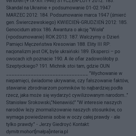
verloren (+ IX-XII.1946)
STYCZEŃ-LUTY 2012: 183.
Skandal na Ukrainie + podsumowanie 01-02.1947
MARZEC 2012: 184.
Podsumowanie marca 1947 (śmierć
gen. Świerczewskiego)
KWIECIEŃ-GRUDZIEŃ 2012: 185.
Genocidum atrox
186.
Awantura o akcję "Wisła"
(+podsumowanie)
ROK 2013: 187.
Walczymy o Dzień
Pamięci Męczeństwa Kresowian
188.
Elity III RP:
nacjonalizm jest OK, byle ukraiński
189.
Eksperci – po
owocach ich poznacie
190.
A ile ofiar zadowoliłoby p.
Szeptyckiego?
191.
Michnik stoi tam, gdzie OUN
______________________________ "Wychowanie w
niepamięci, świadome ukrywanie, czy fałszowanie faktów,
stawianie zbrodniarzom pomników to najbardziej podła
rzecz, jaka może się wydarzyć cywilizowanym narodom..."
Stanisław Srokowski,"Nienawiść" "W interesie naszych
narodów leży znormalizowanie naszych stosunków, co
wymaga powiedzenia sobie w oczy całej prawdy - ale
tylko prawdy." - Jerzy Giedroyć
Kontakt:
dymitr.mohort[małpa]interia.pl