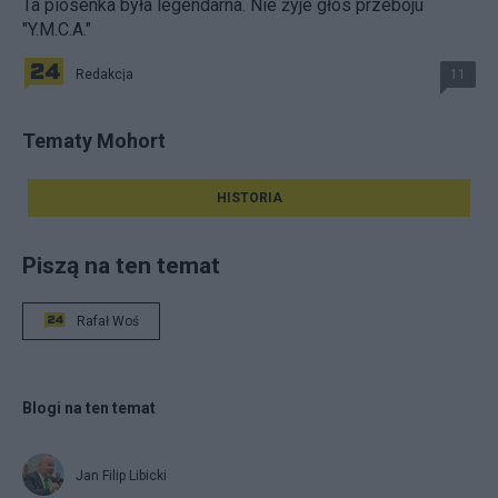
Ta piosenka była legendarna. Nie żyje głos przeboju
"Y.M.C.A."
Redakcja
11
Tematy Mohort
HISTORIA
Piszą na ten temat
Rafał Woś
Blogi na ten temat
Jan Filip Libicki