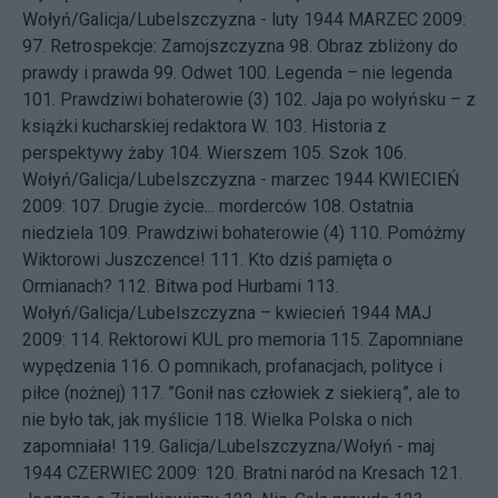
Wołyń/Galicja/Lubelszczyzna - luty 1944
MARZEC 2009:
97.
Retrospekcje: Zamojszczyzna
98.
Obraz zbliżony do
prawdy i prawda
99.
Odwet
100.
Legenda – nie legenda
101.
Prawdziwi bohaterowie (3)
102.
Jaja po wołyńsku – z
książki kucharskiej redaktora W.
103.
Historia z
perspektywy żaby
104.
Wierszem
105.
Szok
106.
Wołyń/Galicja/Lubelszczyzna - marzec 1944
KWIECIEŃ
2009: 107.
Drugie życie... morderców
108.
Ostatnia
niedziela
109.
Prawdziwi bohaterowie (4)
110.
Pomóżmy
Wiktorowi Juszczence!
111.
Kto dziś pamięta o
Ormianach?
112.
Bitwa pod Hurbami
113.
Wołyń/Galicja/Lubelszczyzna – kwiecień 1944
MAJ
2009: 114.
Rektorowi KUL pro memoria
115.
Zapomniane
wypędzenia
116.
O pomnikach, profanacjach, polityce i
piłce (nożnej)
117.
”Gonił nas człowiek z siekierą”, ale to
nie było tak, jak myślicie
118.
Wielka Polska o nich
zapomniała!
119.
Galicja/Lubelszczyzna/Wołyń - maj
1944
CZERWIEC 2009: 120.
Bratni naród na Kresach
121.