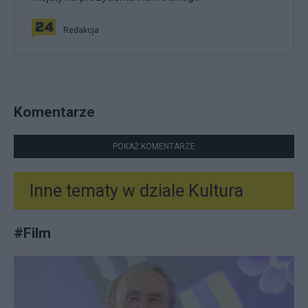
Redakcja
Komentarze
POKAŻ KOMENTARZE
Inne tematy w dziale
Kultura
#
Film