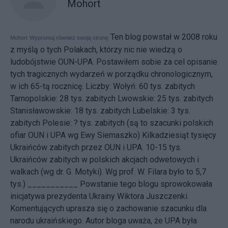
Mohort
Ten blog powstał w 2008 roku
Mohort
Wypromuj również swoją stronę
z myślą o tych Polakach, którzy nic nie wiedzą o
ludobójstwie OUN-UPA. Postawiłem sobie za cel opisanie
tych tragicznych wydarzeń w porządku chronologicznym,
w ich 65-tą rocznicę. Liczby: Wołyń: 60 tys. zabitych
Tarnopolskie: 28 tys. zabitych Lwowskie: 25 tys. zabitych
Stanisławowskie: 18 tys. zabitych Lubelskie: 3 tys.
zabitych Polesie: ? tys. zabitych (są to szacunki polskich
ofiar OUN i UPA wg Ewy Siemaszko) Kilkadziesiąt tysięcy
Ukraińców zabitych przez OUN i UPA. 10-15 tys.
Ukraińców zabitych w polskich akcjach odwetowych i
walkach (wg dr. G. Motyki). Wg prof. W. Filara było to 5,7
tys.) ___________ Powstanie tego blogu sprowokowała
inicjatywa
prezydenta Ukrainy Wiktora Juszczenki.
Komentujących uprasza się o zachowanie szacunku dla
narodu ukraińskiego. Autor bloga uważa, że UPA była