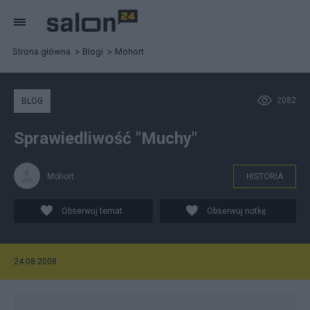
Strona główna
Blogi
Mohort
2082
BLOG
Sprawiedliwość "Muchy"
Mohort
HISTORIA
Obserwuj temat
Obserwuj notkę
24.08.2008