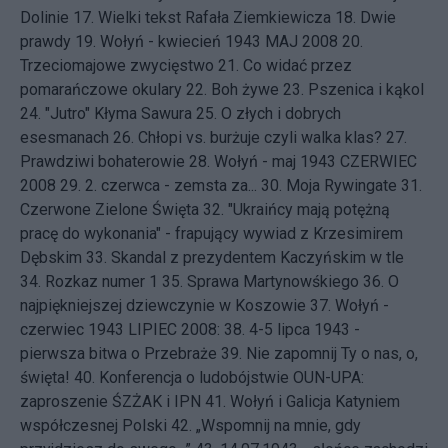
Dolinie
17.
Wielki tekst Rafała Ziemkiewicza
18.
Dwie
prawdy
19.
Wołyń - kwiecień 1943
MAJ 2008 20.
Trzeciomajowe zwycięstwo
21.
Co widać przez
pomarańczowe okulary
22.
Boh żywe
23.
Pszenica i kąkol
24.
"Jutro" Kłyma Sawura
25.
O złych i dobrych
esesmanach
26.
Chłopi vs. burżuje czyli walka klas?
27.
Prawdziwi bohaterowie
28.
Wołyń - maj 1943
CZERWIEC
2008 29.
2. czerwca - zemsta za...
30.
Moja Rywingate
31.
Czerwone Zielone Święta
32.
"Ukraińcy mają potężną
pracę do wykonania" - frapujący wywiad z Krzesimirem
Dębskim
33.
Skandal z prezydentem Kaczyńskim w tle
34.
Rozkaz numer 1
35.
Sprawa Martynowśkiego
36.
O
najpiękniejszej dziewczynie w Koszowie
37.
Wołyń -
czerwiec 1943
LIPIEC 2008: 38.
4-5 lipca 1943 -
pierwsza bitwa o Przebraże
39.
Nie zapomnij Ty o nas, o,
święta!
40.
Konferencja o ludobójstwie OUN-UPA:
zaproszenie ŚZŻAK i IPN
41.
Wołyń i Galicja Katyniem
współczesnej Polski
42.
„Wspomnij na mnie, gdy