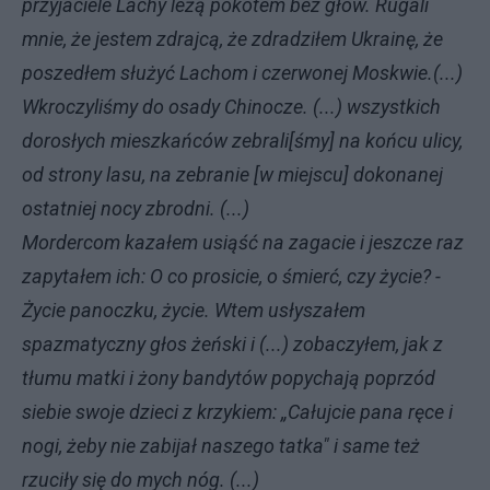
przyjaciele Lachy leżą pokotem bez głów. Rugali
mnie, że jestem zdrajcą, że zdradziłem Ukrainę, że
poszedłem służyć Lachom i czerwonej Moskwie.(...)
Wkroczyliśmy do osady Chinocze. (...) wszystkich
dorosłych mieszkańców zebrali[śmy] na końcu ulicy,
od strony lasu, na zebranie [w miejscu] dokonanej
ostatniej nocy zbrodni. (...)
Mordercom kazałem usiąść na zagacie i jeszcze raz
zapytałem ich: O co prosicie, o śmierć, czy życie? -
Życie panoczku, życie. Wtem usłyszałem
spazmatyczny głos żeński i (...) zobaczyłem, jak z
tłumu matki i żony bandytów popychają poprzód
siebie swoje dzieci z krzykiem: „Całujcie pana ręce i
nogi, żeby nie zabijał naszego tatka" i same też
rzuciły się do mych nóg. (...)