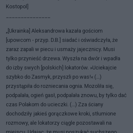
Kostopol]
_______________
„[Ukrainka] Aleksandrowa kazała gościom
[upowcom - przyp. D.B.] siadać i oświadczyła, że
zaraz zapali w piecu i usmaży jajecznicy. Musi
tylko przynieść drzewa. Wyszła na dwór i wpadła
do izby swych [polskich] lokatorów. »Uciekajcie
szybko do Zasmyk, przyszli po was!« (...)
przystąpiła do rozniecania ognia. Mozoliła się,
podpalała, ogień gasł, podpalała znowu, by tylko dać
czas Polakom do ucieczki. (...) Zza ściany
dochodziły jakieś gorączkowe kroki, stłumione
rozmowy, ale lokatorzy ciągle pozostawali na
miejscu. Udając, że musi poszukać suchszego