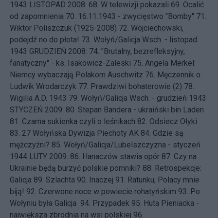
1943
LISTOPAD 2008: 68.
W telewizji pokazali
69.
Ocalić
od zapomnienia
70.
16.11.1943 - zwycięstwo "Bomby"
71.
Wiktor Poliszczuk (1925-2008)
72.
Wojciechowski,
podejdź no do płota!
73.
Wołyń/Galicja Wsch. - listopad
1943
GRUDZIEŃ 2008: 74.
"Brutalny, bezrefleksyjny,
fanatyczny" - ks. Isakowicz-Zaleski
75.
Angela Merkel:
Niemcy wybaczają Polakom Auschwitz
76.
Męczennik o.
Ludwik Wrodarczyk
77.
Prawdziwi bohaterowie (2)
78.
Wigilia A.D. 1943
79.
Wołyń/Galicja Wsch. - grudzień 1943
STYCZEŃ 2009: 80.
Stepan Bandera - ukraiński bin Laden
81.
Czarna sukienka czyli o leśnikach
82.
Odsiecz Ołyki
83.
27 Wołyńska Dywizja Piechoty AK
84.
Gdzie są
mężczyźni?
85.
Wołyń/Galicja/Lubelszczyzna - styczeń
1944
LUTY 2009: 86.
Hanaczów stawia opór
87.
Czy na
Ukrainie będą burzyć polskie pomniki?
88.
Retrospekcje:
Galicja
89.
Szlachta
90.
Inaczej
91.
Ratunku, Polacy mnie
biją!
92.
Czerwone noce w powiecie rohatyńskim
93.
Po
Wołyniu była Galicja
94.
Przypadek
95.
Huta Pieniacka -
największa zbrodnia na wsi polskiej
96.