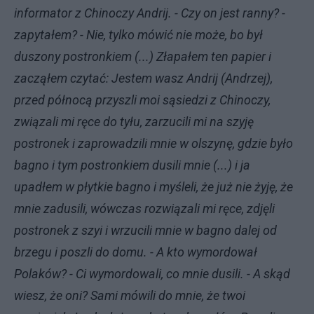
informator z Chinoczy Andrij. - Czy on jest ranny? -
zapytałem? - Nie, tylko mówić nie może, bo był
duszony postronkiem (...) Złapałem ten papier i
zacząłem czytać: Jestem wasz Andrij (Andrzej),
przed północą przyszli moi sąsiedzi z Chinoczy,
związali mi ręce do tyłu, zarzucili mi na szyję
postronek i zaprowadzili mnie w olszynę, gdzie było
bagno i tym postronkiem dusili mnie (...) i ja
upadłem w płytkie bagno i myśleli, że już nie żyję, że
mnie zadusili, wówczas rozwiązali mi ręce, zdjęli
postronek z szyi i wrzucili mnie w bagno dalej od
brzegu i poszli do domu. - A kto wymordował
Polaków? - Ci wymordowali, co mnie dusili. - A skąd
wiesz, że oni? Sami mówili do mnie, że twoi