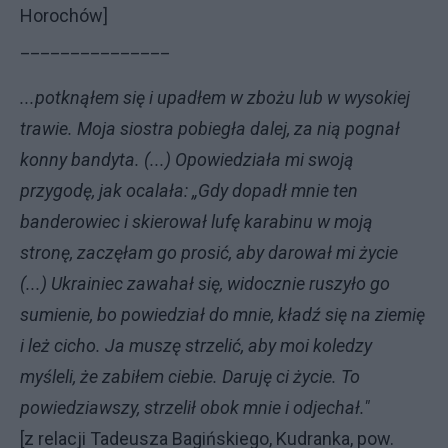
Horochów]
_______________
...potknąłem się i upadłem w zbożu lub w wysokiej
trawie. Moja siostra pobiegła dalej, za nią pognał
konny bandyta. (...) Opowiedziała mi swoją
przygodę, jak ocalała: „Gdy dopadł mnie ten
banderowiec i skierował lufę karabinu w moją
stronę, zaczęłam go prosić, aby darował mi życie
(...) Ukrainiec zawahał się, widocznie ruszyło go
sumienie, bo powiedział do mnie, kładź się na ziemię
i leż cicho. Ja muszę strzelić, aby moi koledzy
myśleli, że zabiłem ciebie. Daruję ci życie. To
powiedziawszy, strzelił obok mnie i odjechał."
[z relacji Tadeusza Bagińskiego, Kudranka, pow.