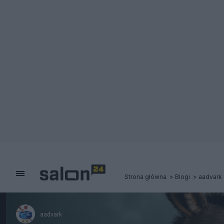
Strona główna
Blogi
aadvark
aadvark