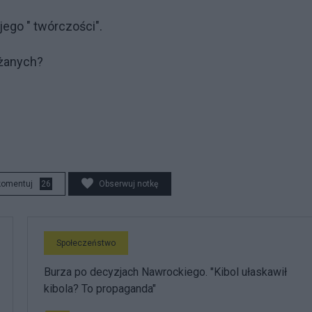
jego " twórczości".
ażanych?
komentuj
26
Obserwuj notkę
Społeczeństwo
Burza po decyzjach Nawrockiego. "Kibol ułaskawił
kibola? To propaganda"