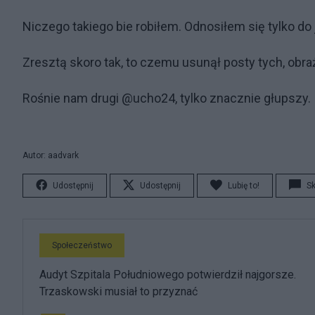
Niczego takiego bie robiłem. Odnosiłem się tylko do 
Zresztą skoro tak, to czemu usunął posty tych, obr
Rośnie nam drugi @ucho24, tylko znacznie głupszy.
Autor: aadvark
Udostępnij
Udostępnij
Lubię to!
S
Społeczeństwo
Audyt Szpitala Południowego potwierdził najgorsze.
Trzaskowski musiał to przyznać