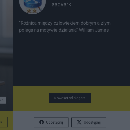
aadvark
"Różnica między człowiekiem dobrym a złym
polega na motywie działania" William James
Nowości od blogera
26
G
Udostępnij
Udostępnij