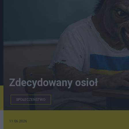
Zdecydowany osioł
SPOŁECZEŃSTWO
Grok/ aadvark
11.06.2026