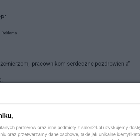
RP"
Reklama
ej żołnierzom, pracownikom serdeczne pozdrowienia"
e.
i.
Reklama
niku,
fanych partnerów oraz inne podmioty z salon24.pl uzyskujemy dost
niu oraz przetwarzamy dane osobowe, takie jak unikalne identyfikat