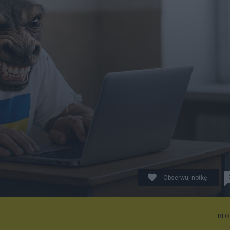
Obserwuj notkę
BLO