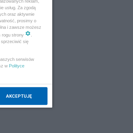
alizowanych reklam,
ie usług. Za zgodą
ych oraz aktywnie
watność, prosimy o
wolna i zawsze możesz
m rogu strony
.
sprzeciwić się
 naszych serwisów
esz w
Polityce
AKCEPTUJĘ