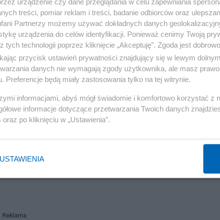
przez urządzenie czy dane przeglądania w celu zapewniania sperson
ych treści, pomiar reklam i treści, badanie odbiorców oraz ulepszan
fani Partnerzy możemy używać dokładnych danych geolokalizacyjn
rzeciwko Narodowi Polskiemu .. WOP jest uznany za organ
tykę urządzenia do celów identyfikacji. Ponieważ cenimy Twoją pry
z tych technologii poprzez kliknięcie „Akceptuję”. Zgoda jest dobro
ikając przycisk ustawień prywatności znajdujący się w lewym dolny
etwarzania danych nie wymagają zgody użytkownika, ale masz prawo 
. Preferencje będą miały zastosowania tylko na tej witrynie.
Reklama
szymi informacjami, abyś mógł świadomie i komfortowo korzystać z
gółowe informacje dotyczące przetwarzania Twoich danych znajdzi
s
oraz po kliknięciu w „Ustawienia”.
USTAWIENIA
Reklama