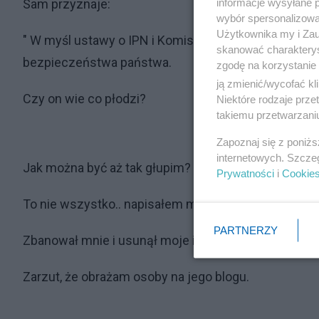
informacje wysyłane 
Sam przyznaje:
wybór spersonalizowan
Użytkownika my i Zau
" W myśl ustawy o IPN i Komisji Ścigania Zbrodni p
skanować charakterys
bezpieczeństwa państwa.
zgodę na korzystanie 
ją zmienić/wycofać kl
Czy on wie co płodzi?
Niektóre rodzaje prz
takiemu przetwarzaniu
Zapoznaj się z poniż
internetowych. Szcze
Jak można być aż tak głupim?
Prywatności
i
Cookie
To nie wszystko.. napisałem mu to pod notką.
PARTNERZY
Zbanował mnie i usunął moje i nie tylko moje, posty.
Zarzut, że obrażam osoby na jego blogu.