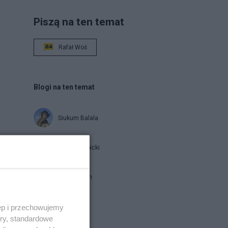
Piszą na ten temat
Rafał Woś
Blogi na ten temat
Siukum Balala
Jan Filip Libicki
brat Damian
ęp i przechowujemy
Napisz notkę
ory, standardowe