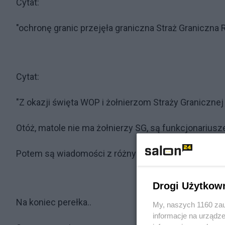
Cytat:
"ochronę granic przejęła graniczna Straż Graniczna 
Cytat:
"Z okazji święta WOP i żołnierzom Straży Graniczn
Otóż, matole nie ma żołnierzy SG, są funkcjonariusz
Potem są wiadomości z różnych stron, głównie z Wik
Drogi Użytkow
Na koniec perełka..
My, naszych 1160 zau
informacje na urządze