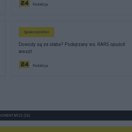
Redakcja
Społeczeństwo
Dowody są za słabe? Podejrzany ws. RARS opuścił
areszt
Redakcja
KOMENTARZE (26)