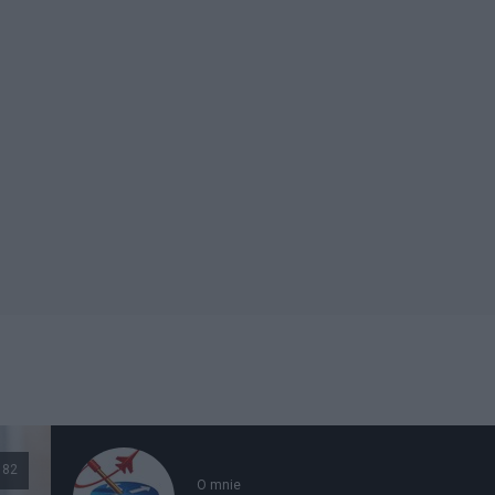
182
O mnie