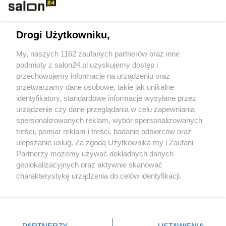
Technologie
Drogi Użytkowniku,
Sport
My, naszych 1162 zaufanych partnerów oraz inne
podmioty z salon24.pl uzyskujemy dostęp i
Społeczeństwo
przechowujemy informacje na urządzeniu oraz
przetwarzamy dane osobowe, takie jak unikalne
Kultura
identyfikatory, standardowe informacje wysyłane przez
urządzenie czy dane przeglądania w celu zapewniania
spersonalizowanych reklam, wybór spersonalizowanych
treści, pomiar reklam i treści, badanie odbiorców oraz
ulepszanie usług. Za zgodą Użytkownika my i Zaufani
X
Facebook
Instagram
Youtube
Partnerzy możemy używać dokładnych danych
geolokalizacyjnych oraz aktywnie skanować
charakterystykę urządzenia do celów identyfikacji.
Web Content Media sp. z o. o. © 2022
Ponieważ cenimy Twoją prywatność, prosimy o zgodę na
korzystanie z tych technologii poprzez kliknięcie
„Akceptuję”. Zgoda jest dobrowolna i zawsze możesz ją
Pomoc
O nas
Praca
Reklama
Kontakt
zmienić/wycofać klikając przycisk ustawień prywatności
PARTNERZY
USTAWIENIA