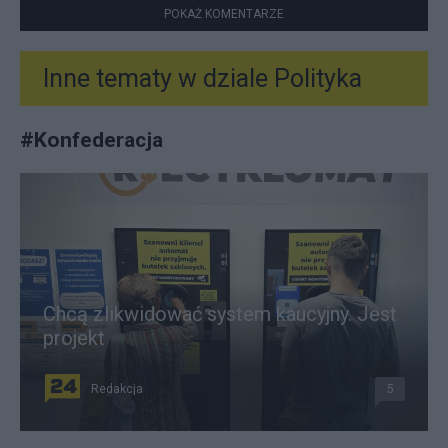
POKAŻ KOMENTARZE
Inne tematy w dziale
Polityka
#
Konfederacja
Chcą zlikwidować system kaucyjny. Jest
projekt
Redakcja
5