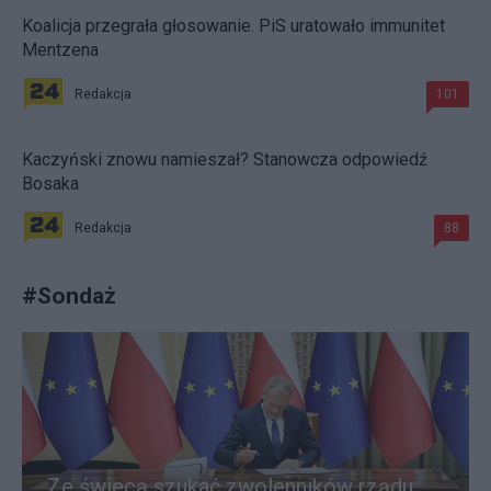
Koalicja przegrała głosowanie. PiS uratowało immunitet
Mentzena
Redakcja
101
Kaczyński znowu namieszał? Stanowcza odpowiedź
Bosaka
Redakcja
88
#
Sondaż
Ze świecą szukać zwolenników rządu.