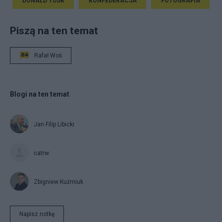
DONALD TUSK
KONFEDERACJA
FOTOGRAFIA
Piszą na ten temat
Rafał Woś
Blogi na ten temat
Jan Filip Libicki
catrw
Zbigniew Kuźmiuk
Napisz notkę