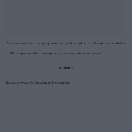
Siły wsteczniactwa znów jątrzą narodową zgodę wokół reform. Premier prosił zaledwie
o 500 dni spokoju a bezczelna opozycja nawet tego nie może zapewnić.
Reklama
Relacja na żywo z Krakowskiego Przedmieścia