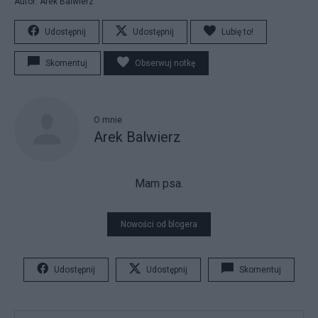
Autor: Arek Balwierz
Udostępnij
Udostępnij
Lubię to!
Skomentuj
Obserwuj notkę
O mnie
Arek Balwierz
Mam psa.
Nowości od blogera
Udostępnij
Udostępnij
Skomentuj