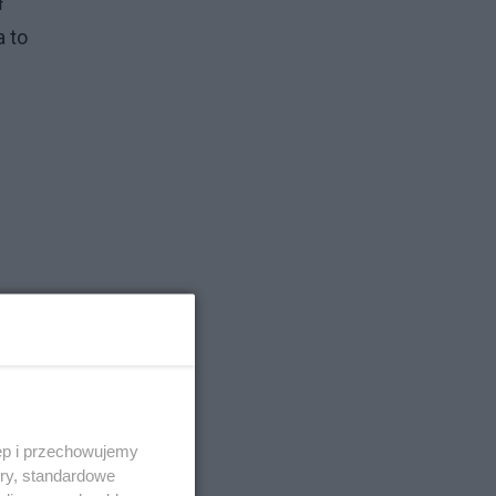
ł
a to
ęp i przechowujemy
ory, standardowe