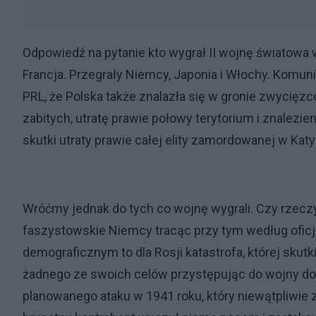
Odpowiedź na pytanie kto wygrał II wojnę światowa w
Francja. Przegrały Niemcy, Japonia i Włochy. Komu
PRL, że Polska także znalazła się w gronie zwycięz
zabitych, utratę prawie połowy terytorium i znalezie
skutki utraty prawie całej elity zamordowanej w Kat
Wróćmy jednak do tych co wojnę wygrali. Czy rzecz
faszystowskie Niemcy tracąc przy tym według oficj
demograficznym to dla Rosji katastrofa, której skutki
żadnego ze swoich celów przystępując do wojny do s
planowanego ataku w 1941 roku, który niewątpliwie 