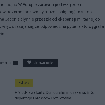
a dominując W Europie zarówno pod względem
wbrew pozorom bez wojny można osiągnąć to samo
a Japonia płynnie przeszła od ekspansji militarnej do
ięc okazuje się, że odpowiedź na pytanie kto wygrał a 
ista.
komentuj
2
Obserwuj notkę
Polityka
PiS odkrywa karty. Demografia, mieszkania, ETS,
deportacje Ukraińców i rozliczenia