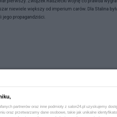
wał pierwszy. Związek Radziecki wojnę co prawda wygra
ar niewiele większy od imperium carów. Dla Stalina był
i jego propagandziści.
niku,
fanych partnerów oraz inne podmioty z salon24.pl uzyskujemy dost
niu oraz przetwarzamy dane osobowe, takie jak unikalne identyfikat