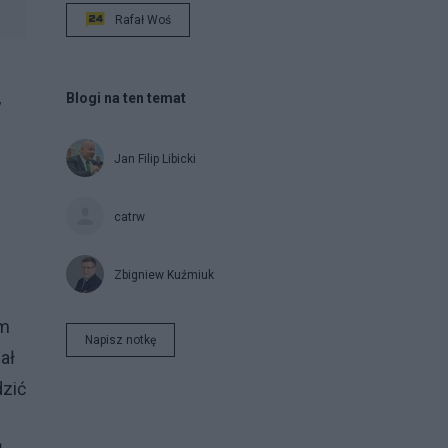
Rafał Woś
Blogi na ten temat
w
Jan Filip Libicki
catrw
Zbigniew Kuźmiuk
em
Napisz notkę
ał
dzić