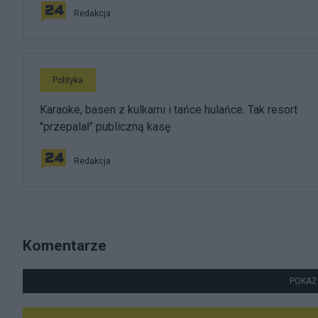
Redakcja
Polityka
Karaoke, basen z kulkami i tańce hulańce. Tak resort
"przepalał" publiczną kasę
Redakcja
Komentarze
POKAŻ