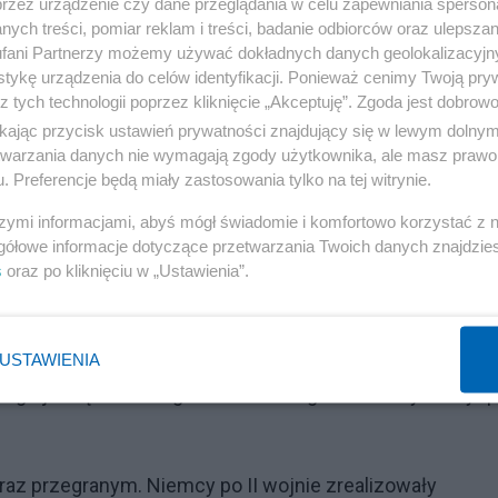
przez urządzenie czy dane przeglądania w celu zapewniania sperson
ych treści, pomiar reklam i treści, badanie odbiorców oraz ulepszan
fani Partnerzy możemy używać dokładnych danych geolokalizacyjn
tykę urządzenia do celów identyfikacji. Ponieważ cenimy Twoją pry
z tych technologii poprzez kliknięcie „Akceptuję”. Zgoda jest dobro
ikając przycisk ustawień prywatności znajdujący się w lewym dolny
etwarzania danych nie wymagają zgody użytkownika, ale masz prawo 
. Preferencje będą miały zastosowania tylko na tej witrynie.
istoryków twierdzi, że tak, ponieważ od tego momentu
 pogląd co najmniej dyskusyjny gdyż taki status Ameryka
szymi informacjami, abyś mógł świadomie i komfortowo korzystać z
gółowe informacje dotyczące przetwarzania Twoich danych znajdzi
y nie wykorzystała go odrzucając pomysły prezydenta
s
oraz po kliknięciu w „Ustawienia”.
ki państwom Europy-Środkowo Wschodniej. USA i tak
em prawie pół miliona zabitych zainstalować w połowie
zwycięstwem. Dla Wielkiej Brytanii II wojna światowa to
USTAWIENIA
cego jedną czwarta globu ziemskiego została tylko wysp
teraz przegranym. Niemcy po II wojnie zrealizowały