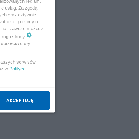
alizowanych reklam,
ie usług. Za zgodą
ych oraz aktywnie
watność, prosimy o
wolna i zawsze możesz
m rogu strony
.
sprzeciwić się
 naszych serwisów
esz w
Polityce
AKCEPTUJĘ
a u