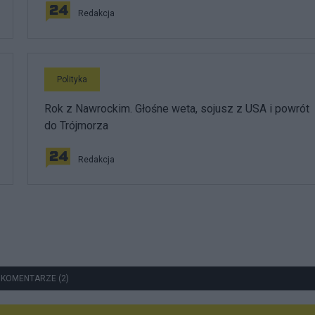
Redakcja
Polityka
Rok z Nawrockim. Głośne weta, sojusz z USA i powrót
do Trójmorza
Redakcja
 KOMENTARZE (2)