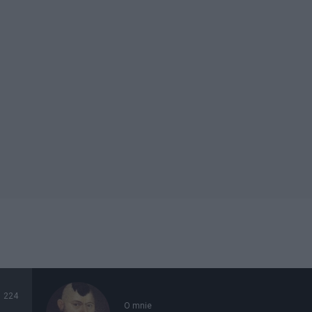
224
O mnie