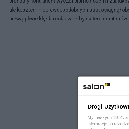
brunatny kontrahent wyczuł pismo nosem i zaatako
ale kosztem nieprawdopodobnych strat osiągnął obsz
niewątpliwie klęska cokolwiek by na ten temat mówil
Drogi Użytkow
My, naszych 1162 zau
informacje na urządze