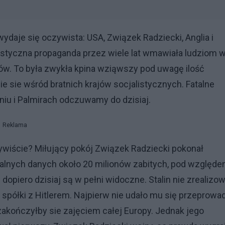
ydaje się oczywista: USA, Związek Radziecki, Anglia i
nistyczna propaganda przez wiele lat wmawiała ludziom 
ców. To była zwykła kpina wziąwszy pod uwagę ilość
nie sie wśród bratnich krajów socjalistycznych. Fatalne
yniu i Palmirach odczuwamy do dzisiaj.
Reklama
ywiście? Miłujący pokój Związek Radziecki pokonał
alnych danych około 20 milionów zabitych, pod względ
 dopiero dzisiaj są w pełni widoczne. Stalin nie zrealizow
półki z Hitlerem. Najpierw nie udało mu się przeprowa
zakończyłby sie zajęciem całej Europy. Jednak jego