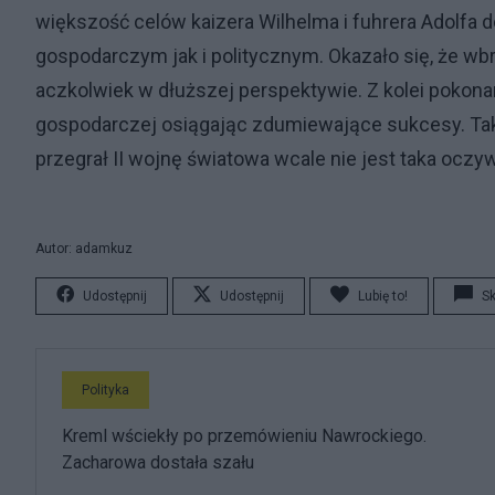
większość celów kaizera Wilhelma i fuhrera Adolf
gospodarczym jak i politycznym. Okazało się, że 
aczkolwiek w dłuższej perspektywie. Z kolei pokonan
gospodarczej osiągając zdumiewające sukcesy. Tak w
przegrał II wojnę światowa wcale nie jest taka oczyw
Autor: adamkuz
Udostępnij
Udostępnij
Lubię to!
S
Polityka
Kreml wściekły po przemówieniu Nawrockiego.
Zacharowa dostała szału