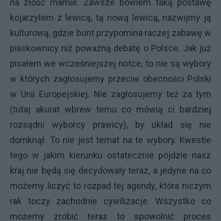
na złość mamie. Zawsze bowiem taką postawę
kojarzyłem z lewicą, tą nową lewicą, nazwijmy ją
kulturową, gdzie bunt przypomina raczej zabawę w
piaskownicy niż poważną debatę o Polsce. Jak już
pisałem we wcześniejszej notce, to nie są wybory
w których zagłosujemy przeciw obecności Polski
w Unii Europejskiej. Nie zagłosujemy też za tym
(tutaj akurat wbrew temu co mówią ci bardziej
rozsądni wyborcy prawicy), by układ się nie
domknął. To nie jest temat na te wybory. Kwestie
tego w jakim kierunku ostatecznie pójdzie nasz
kraj nie będą się decydowały teraz, a jedyne na co
możemy liczyć to rozpad tej agendy, która niczym
rak toczy zachodnie cywilizacje. Wszystko co
możemy zrobić teraz to spowolnić proces