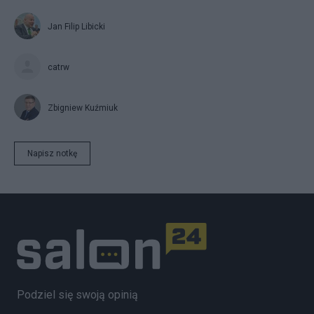
Jan Filip Libicki
catrw
Zbigniew Kuźmiuk
Napisz notkę
Podziel się swoją opinią