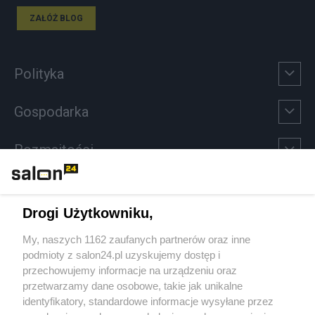
ZAŁÓŻ BLOG
Polityka
Gospodarka
Rozmaitości
Technologie
Drogi Użytkowniku,
Sport
My, naszych 1162 zaufanych partnerów oraz inne
podmioty z salon24.pl uzyskujemy dostęp i
Społeczeństwo
przechowujemy informacje na urządzeniu oraz
przetwarzamy dane osobowe, takie jak unikalne
Kultura
identyfikatory, standardowe informacje wysyłane przez