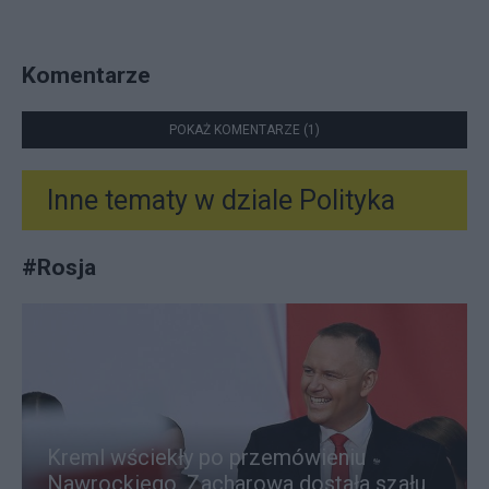
Komentarze
POKAŻ KOMENTARZE (1)
Inne tematy w dziale
Polityka
#
Rosja
Kreml wściekły po przemówieniu
Nawrockiego. Zacharowa dostała szału