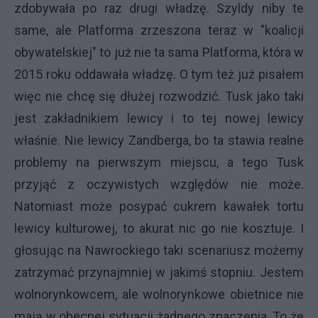
zdobywała po raz drugi władzę. Szyldy niby te
same, ale Platforma zrzeszona teraz w "koalicji
obywatelskiej" to już nie ta sama Platforma, która w
2015 roku oddawała władzę. O tym też już pisałem
więc nie chcę się dłużej rozwodzić. Tusk jako taki
jest zakładnikiem lewicy i to tej nowej lewicy
właśnie. Nie lewicy Zandberga, bo ta stawia realne
problemy na pierwszym miejscu, a tego Tusk
przyjąć z oczywistych względów nie może.
Natomiast może posypać cukrem kawałek tortu
lewicy kulturowej, to akurat nic go nie kosztuje. I
głosując na Nawrockiego taki scenariusz możemy
zatrzymać przynajmniej w jakimś stopniu. Jestem
wolnorynkowcem, ale wolnorynkowe obietnice nie
mają w obecnej sytuacji żadnego znaczenia. To że