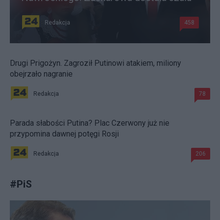
Redakcja
458
Drugi Prigożyn. Zagroził Putinowi atakiem, miliony
obejrzało nagranie
Redakcja
78
Parada słabości Putina? Plac Czerwony już nie
przypomina dawnej potęgi Rosji
Redakcja
206
#
PiS