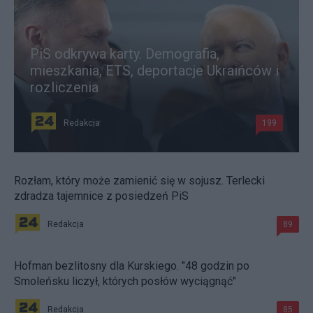
PiS odkrywa karty. Demografia,
mieszkania, ETS, deportacje Ukraińców i
rozliczenia
Redakcja
199
Rozłam, który może zamienić się w sojusz. Terlecki
zdradza tajemnice z posiedzeń PiS
Redakcja
89
Hofman bezlitosny dla Kurskiego. "48 godzin po
Smoleńsku liczył, których posłów wyciągnąć"
Redakcja
85