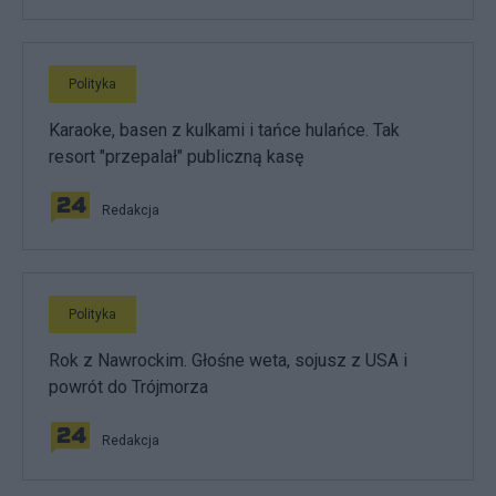
Polityka
Karaoke, basen z kulkami i tańce hulańce. Tak
resort "przepalał" publiczną kasę
Redakcja
Polityka
Rok z Nawrockim. Głośne weta, sojusz z USA i
powrót do Trójmorza
Redakcja