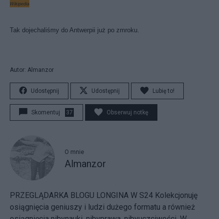
Wikipedia
Tak dojechaliśmy do Antwerpii już po zmroku.
Autor: Almanzor
Udostępnij
Udostępnij
Lubię to!
Skomentuj
37
Obserwuj notkę
O mnie
Almanzor
PRZEGLĄDARKA BLOGU LONGINA W S24
Kolekcjonuję
osiągnięcia geniuszy i ludzi dużego formatu a również
osiągnięcia nibynauki, nibyprawa, nibyuczciwości. W