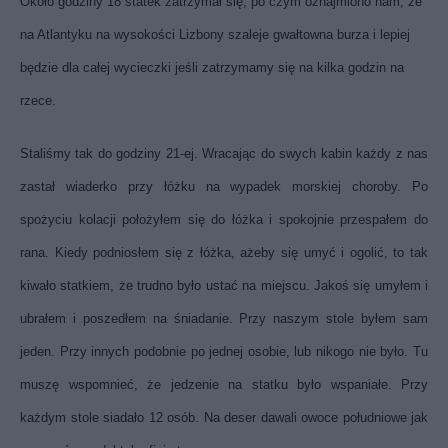
Około godziny 18 statek zatrzymał się, po czym oznajmiono nam, że
na Atlantyku na wysokości Lizbony szaleje gwałtowna burza i lepiej
będzie dla całej wycieczki jeśli zatrzymamy się na kilka godzin na
rzece.
Staliśmy tak do godziny 21-ej. Wracając do swych kabin każdy z nas
zastał wiaderko przy łóżku na wypadek morskiej choroby. Po
spożyciu kolacji położyłem się do łóżka i spokojnie przespałem do
rana. Kiedy podniosłem się z łóżka, ażeby się umyć i ogolić, to tak
kiwało statkiem, że trudno było ustać na miejscu. Jakoś się umyłem i
ubrałem i poszedłem na śniadanie. Przy naszym stole byłem sam
jeden. Przy innych podobnie po jednej osobie, lub nikogo nie było. Tu
muszę wspomnieć, że jedzenie na statku było wspaniałe. Przy
każdym stole siadało 12 osób. Na deser dawali owoce południowe jak