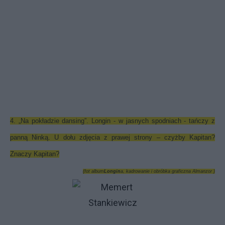
4. „Na pokładzie dansing”. Longin - w jasnych spodniach - tańczy z
panną Ninką. U dołu zdjęcia z prawej strony – czyżby Kapitan?
Znaczy Kapitan?
(fot album
Longin
a, kadrowanie i obróbka graficzna Almanzor )