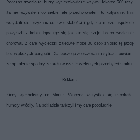
Podczas trwania tej burzy wycieczkowicze wzywali lekarza 500 razy.
Ja nie wzywałem do siebie, ale przechorowałem to kołysanie. Inni
wstydzili się przyznać do swej słabości i gdy się morze uspokoiło
powyłazili z kabin dopytując się jak kto się czuje, bo on wcale nie
chorował. Z całej wycieczki zaledwie może 30 osób zniosło tę jazdę
bez większych perypetii. Dla lepszego zobrazowania sytuacji powiem,
że np talerze spadały ze stołu w czasie większych przechyleń statku.
Reklama
Kiedy wjechaliśmy na Morze Północne wszystko się uspokoiło,
humory wróciły. Na pokładzie tańczyliśmy całe popołudnie.