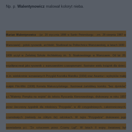
Np. p.
Walentynowicz
malował koloryt nieba.
Marian Walentynowicz
- (ur. 20 stycznia 1896 w Sankt Petersburgu - zm. 26 sierpnia 1967 w
Warszawie) - polski rysownik, architekt. Studiował na Politechnice Warszawskiej, w latach 1930 -
1939 uczył w Żeńskiej Szkole Architektury im. S. Noakowskiego w Warszawie. Od lat 20.
współpracował jako rysownik z warszawskimi czasopismami. Ilustrator wielu książek dla dzieci,
m.in. wielokrotnie wznawianych Przygód Koziołka Matołka (1934) oraz Awantur i wybryków małej
małpki Fiki-Miki (1936) Kornela Makuszyńskiego. Ilustrował żartobliwy komiks "bez dymków"
p.t."Walenty Pompka na wojnie" do tekstu Ryszarda Kiersnowskiego, drukowany w roku 1957
przez ówczesny tygodnik dla młodzieży "Przygoda", w 49 cotygodniowych, całostronicowych,
czarnobiałych (niekiedy na żółtym tle) odcinkach. W tejże "Przygodzie" drukowano jego
opowiadania p.t. "Ze sztucerem przez Czarny Ląd". W latach II wojny światowej był