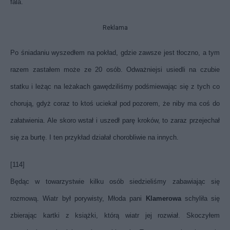
fala.
Reklama
Po śniadaniu wyszedłem na pokład, gdzie zawsze jest tłoczno, a tym
razem zastałem może ze 20 osób. Odważniejsi usiedli na czubie
statku i leżąc na leżakach gawędziliśmy podśmiewając się z tych co
chorują, gdyż coraz to ktoś uciekał pod pozorem, że niby ma coś do
załatwienia. Ale skoro wstał i uszedł parę kroków, to zaraz przejechał
się za burtę. I ten przykład działał chorobliwie na innych.
[114]
Będąc w towarzystwie kilku osób siedzieliśmy zabawiając się
rozmową. Wiatr był porywisty, Młoda pani
Klamerowa
schyliła się
zbierając kartki z książki, którą wiatr jej rozwiał. Skoczyłem