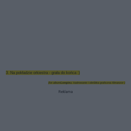
3. Na pokładzie orkiestra - grała do końca :)
(fot album
Longin
a, kadrowanie i obróbka graficzna Almanzor )
Reklama