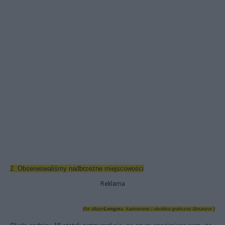
2. Obserwowaliśmy nadbrzeżne miejscowości
Reklama
(fot album
Longin
a, kadrowanie i obróbka graficzna Almanzor )