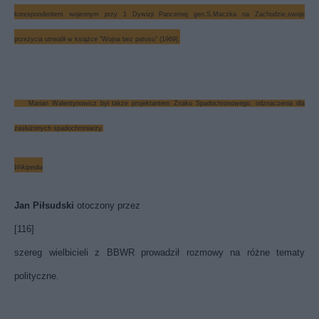
korespondentem wojennym przy 1 Dywizji Pancernej gen.S.Maczka na Zachodzie,swoje
przeżycia utrwalił w książce "Wojna bez patosu" (1969).
Marian Walentynowicz był także projektantem Znaku Spadochronowego, odznaczenia dla
zasłużonych spadochroniarzy.
Wikipedia
Jan Piłsudski
otoczony przez
[116]
szereg wielbicieli z BBWR prowadził rozmowy na różne tematy
polityczne.