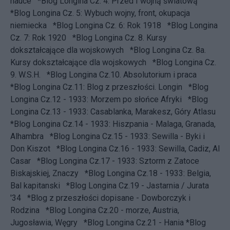
nauce
*Blog Longina Cz. 4: Przed I wojną światową
*Blog Longina Cz. 5: Wybuch wojny, front, okupacja
niemiecka
*Blog Longina Cz. 6: Rok 1918
*Blog Longina
Cz. 7: Rok 1920
*Blog Longina Cz. 8. Kursy
dokształcające dla wojskowych
*Blog Longina Cz. 8a.
Kursy dokształcające dla wojskowych
*Blog Longina Cz.
9. W.S.H.
*Blog Longina Cz.10. Absolutorium i praca
*Blog Longina Cz.11: Blog z przeszłości. Longin
*Blog
Longina Cz.12 - 1933: Morzem po słońce Afryki
*Blog
Longina Cz.13 - 1933: Casablanka, Marakesz, Góry Atlasu
*Blog Longina Cz.14 - 1933: Hiszpania - Malaga, Granada,
Alhambra
*Blog Longina Cz.15 - 1933: Sewilla - Byki i
Don Kiszot
*Blog Longina Cz.16 - 1933: Sewilla, Cadiz, Al
Casar
*Blog Longina Cz.17 - 1933: Sztorm z Zatoce
Biskajskiej, Znaczy
*Blog Longina Cz.18 - 1933: Belgia,
Bal kapitanski
*Blog Longina Cz.19 - Jastarnia / Jurata
'34
*Blog z przeszłości dopisane - Dowborczyk i
Rodzina
*Blog Longina Cz.20 - morze, Austria,
Jugosławia, Węgry
*Blog Longina Cz.21 - Hania
*Blog