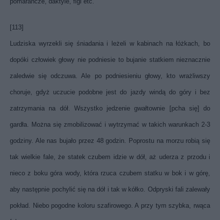
pomarańcze, daktyle, figi etc.
[113]
Ludziska wyrzekli się śniadania i leżeli w kabinach na łóżkach, bo
dopóki człowiek głowy nie podniesie to bujanie statkiem nieznacznie
zaledwie się odczuwa. Ale po podniesieniu głowy, kto wrażliwszy
choruje, gdyż uczucie podobne jest do jazdy windą do góry i bez
zatrzymania na dół. Wszystko jedzenie gwałtownie [pcha się] do
gardła. Można się zmobilizować i wytrzymać w takich warunkach 2-3
godziny. Ale nas bujało przez 48 godzin. Poprostu na morzu robią się
tak wielkie fale, że statek czubem idzie w dół, aż uderza z przodu i
nieco z boku góra wody, która rzuca czubem statku w bok i w górę,
aby następnie pochylić się na dół i tak w kółko. Odpryski fali zalewały
pokład. Niebo pogodne koloru szafirowego. A przy tym szybka, rwąca