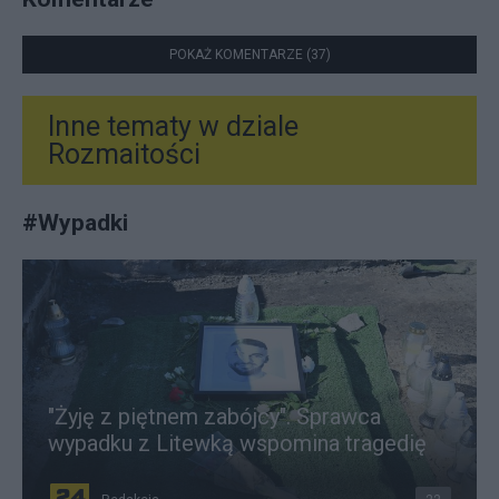
POKAŻ KOMENTARZE (37)
Inne tematy w dziale
Rozmaitości
#
Wypadki
"Żyję z piętnem zabójcy". Sprawca
wypadku z Litewką wspomina tragedię