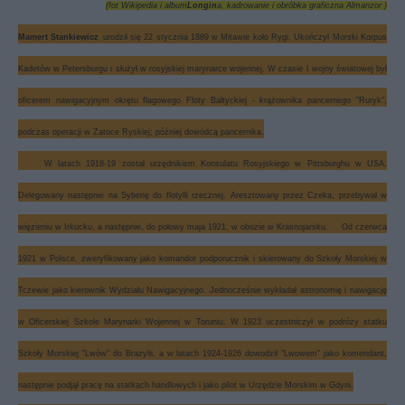
(fot Wikipedia i album
Longin
a, kadrowanie i obróbka graficzna Almanzor )
Mamert Stankiewicz
urodził się 22 stycznia 1889 w Mitawie koło Rygi. Ukończył Morski Korpus
Kadetów w Petersburgu i służył w rosyjskiej marynarce wojennej. W czasie I wojny światowej był
oficerem nawigacyjnym okrętu flagowego Floty Bałtyckiej - krążownika pancernego "Ruryk",
podczas operacji w Zatoce Ryskiej; później dowódcą pancernika.
W latach 1918-19 został urzędnikiem Konsulatu Rosyjskiego w Pittsburghu w USA.
Delegowany następnie na Syberię do flotylli rzecznej. Aresztowany przez Czeka, przebywał w
więzieniu w Irkucku, a następnie, do połowy maja 1921, w obozie w Krasnojarsku. Od czerwca
1921 w Polsce, zweryfikowany jako komandor podporucznik i skierowany do Szkoły Morskiej w
Tczewie jako kierownik Wydziału Nawigacyjnego. Jednocześnie wykładał astronomię i nawigację
w Oficerskiej Szkole Marynarki Wojennej w Toruniu. W 1923 uczestniczył w podróży statku
Szkoły Morskiej "Lwów" do Brazylii, a w latach 1924-1926 dowodził "Lwowem" jako komendant,
następnie podjął pracę na statkach handlowych i jako pilot w Urzędzie Morskim w Gdyni.