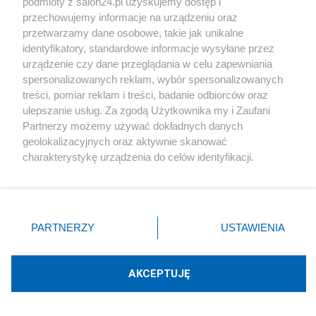
podmioty z salon24.pl uzyskujemy dostęp i
przechowujemy informacje na urządzeniu oraz
HISTORIA
NAUKA
BADANIA I ROZWÓJ
przetwarzamy dane osobowe, takie jak unikalne
identyfikatory, standardowe informacje wysyłane przez
PODRÓŻE
ŚWIAT
KORONAWIRUS
urządzenie czy dane przeglądania w celu zapewniania
spersonalizowanych reklam, wybór spersonalizowanych
KATASTROFA SMOLEŃSKA
ŚWIĘTA, ROCZNICE
treści, pomiar reklam i treści, badanie odbiorców oraz
ulepszanie usług. Za zgodą Użytkownika my i Zaufani
WYPADKI
EDUKACJA
Partnerzy możemy używać dokładnych danych
geolokalizacyjnych oraz aktywnie skanować
charakterystykę urządzenia do celów identyfikacji.
Blogi na ten temat
Ponieważ cenimy Twoją prywatność, prosimy o zgodę na
korzystanie z tych technologii poprzez kliknięcie
„Akceptuję”. Zgoda jest dobrowolna i zawsze możesz ją
Siukum Balala
zmienić/wycofać klikając przycisk ustawień prywatności
PARTNERZY
USTAWIENIA
znajdujący się w lewym dolnym rogu strony
. Niektóre
leniuch102
rodzaje przetwarzania danych nie wymagają zgody
użytkownika, ale masz prawo sprzeciwić się takiemu
AKCEPTUJĘ
przetwarzaniu. Preferencje będą miały zastosowania tylko
Witek
na tej witrynie.