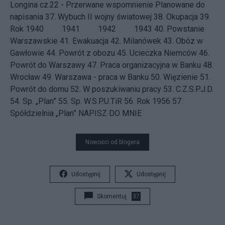
Longina cz.22 - Przerwane wspomnienie
Planowane do
napisania 37.
Wybuch II wojny światowej
38.
Okupacja
39.
Rok 1940
1941 1942 1943 40.
Powstanie
Warszawskie
41.
Ewakuacja
42.
Milanówek
43.
Obóz w
Gawłowie
44.
Powrót z obozu
45.
Ucieczka Niemców
46.
Powrót do Warszawy
47.
Praca organizacyjna w Banku
48.
Wrocław
49.
Warszawa - praca w Banku
50.
Więzienie
51.
Powrót do domu
52.
W poszukiwaniu pracy
53.
C.Z.S.P.J.D.
54.
Sp. „Plan”
55.
Sp. W.S.P.U.TiR
56.
Rok 1956
57.
Spółdzielnia „Plan”
NAPISZ DO MNIE
Nowości od blogera
Udostępnij
Udostępnij
Skomentuj
37