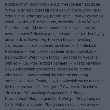
Niezbadanym Boga wyrokiem z Prezydentem zaszli na
Wawel. Gdy próg przeszli królewskich pokoi, krótki apel –
czas z misji zdać sprawę, potem spać – pierwsza noc już
wśród swoich z Prezydentem, co wwiódł ich na Wawel.
Ciiiiiicho! śpią …Ale może obudzi ich los w nas to, co
czyste i prawe? Niech pojedna – i partie i ludzi, dzień, gdy
oni dotarli na Wawel.
wg. Henryka Krzyżanowskiego
Zapraszam do przeczytania moich notek: 1. - bliskich
Powstaniu: ~
Pamiątka Powstania na Górczewskiej
~
Najdroższym Weronikom Matce i Siostrze ku wiecznej
pamięci
~
Czy ktoś jeszcze pamięta?
~
Nasza barykada
Gdy kiedykolwiek zauważysz, że jesteś po stronie
większości - powstrzymaj się i dobrze nad sobą
zastanów! - Mark Twain „ ... tylko człowiek wolny ma czas
by bloga prowadzić” -
Grzegorz P. Świderski
Do ników
klikam per 'Ty', oczekuję wzajemności. * Blog z
Przeszłości
*Blog Longina Cz. 1 Wstęp.
*Blog Longina
Cz. 2: Pobyt w szkole
*Blog Longina Cz. 3: Przerwa w