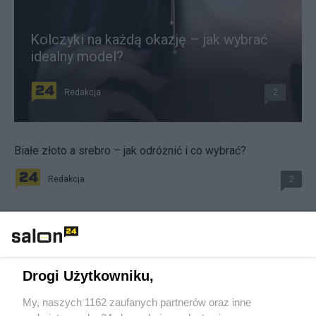
Kolczyki na każdą okazję – jak wybrać
idealny model?
Redakcja
2
Białe złoto a srebro – jak odróżnić i co wybrać?
Redakcja
2
Kreacje pierwszej damy. Żony prezydentów nie mają
swojego budżetu
Redakcja
29
Drogi Użytkowniku,
My, naszych 1162 zaufanych partnerów oraz inne
Tematy Almanzor