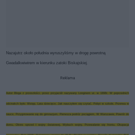
Nazajutrz około południa wyruszyliśmy w drogę powrotną
Gwadalkwiwirem w kierunku zatoki Biskajskiej.
Reklama
Autor Bloga z przeszłości, przez przyjaciół nazywany Longinem ur. w 1898r. W poprzednich
odcinakch było:
Wstęp
,
Lata dziecięce
,
Jak nauczyłem się czytać
,
Pobyt w szkole
,
Przerwa w
nauce
,
Przygotowanie się do gimnazjum
,
Pierwsza podróż pociągiem
,
W Warszawie
,
Powrót do
domu
,
Okres sprzed I wojny światowej
,
Wybuch wojny
,
Przewalanie się frontu
,
Okupacja