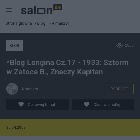
Strona główna
Blogi
Almanzor
2885
BLOG
*Blog Longina Cz.17 - 1933: Sztorm
w Zatoce B., Znaczy Kapitan
Almanzor
PODRÓŻE
Obserwuj temat
Obserwuj notkę
30.04.2009