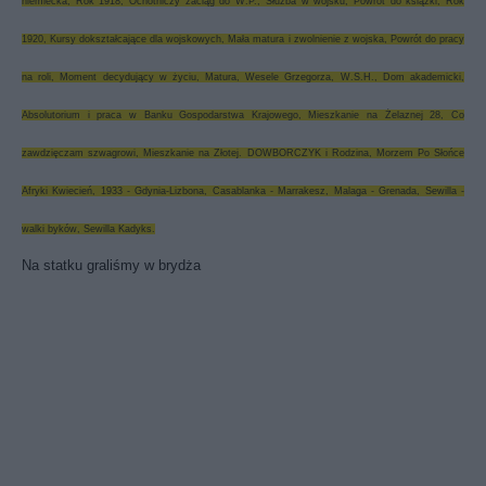
niemiecka
,
Rok 1918
,
Ochotniczy zaciąg do W.P.
,
Służba w wojsku
,
Powrót do książki
,
Rok
1920
,
Kursy dokształcające dla wojskowych
,
Mała matura i zwolnienie z wojska
,
Powrót do pracy
na roli
,
Moment decydujący w życiu
,
Matura
,
Wesele Grzegorza
,
W.S.H.
,
Dom akademicki
,
Absolutorium i praca w Banku Gospodarstwa Krajowego
,
Mieszkanie na Żelaznej 28
,
Co
zawdzięczam szwagrowi
,
Mieszkanie na Złotej
.
DOWBORCZYK i Rodzina
,
Morzem Po Słońce
Afryki Kwiecień, 1933 - Gdynia-Lizbona
,
Casablanka - Marrakesz
,
Malaga - Grenada
,
Sewilla -
walki byków
,
Sewilla Kadyks
.
Na statku graliśmy w brydża