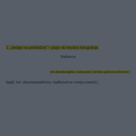
1. „bridge na pokładzie” – piąty do brydża fotografuje
Reklama
(fot album
Longin
a, kadrowanie i obróbka graficzna Almanzor )
bądź też obserwowaliśmy nadbrzeżne miejscowości.