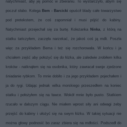
natychmiast, aby jej pomóc w zbieraniu. To wystarczyło, abym się
poczuł słabo. Kolega
Bem - Barcicki
opuścił blady całe towarzystwo
pod pretekstem, że coś zapomniał i musi pójść do kabiny.
Natychmiast przejechał się za burtę. Koleżanka
Ninka
, z którą na
statku tańczyłem, zaczęła narzekać, że jakoś coś ją mdli. Poszła
więc za przykładem Bema i też się rozchorowała. W końcu i ja
chciałem zejść aby położyć się do łóżka, ale zaledwie zrobiłem kilka
kroków - natknąłem się na osobnika, który zawracał swoje zjedzone
śniadanie rybkom. To mnie dobiło i za jego przykładem pojechałem i
ja do rygi. Udając jednak wilka morskiego przeszedłem na koniec
statku i położyłem się na ławce. Wokół mnie było pusto. Statkiem
rzucało w dalszym ciągu. Nie miałem wprost siły ani odwagi żeby
przejść do kabiny i ułożyć się na swym łóżku. W takiej sytuacji nie
można głowy podnosić bo zaraz zbiera się na mdłości. Podszedł do