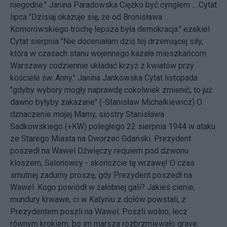
niegodne." Janina Paradowska Ciężko być cynglem ... Cytat
lipca "Dzisiaj okazuje się, że od Bronisława
Komorowskiego trochę lepsza była demokracja." ezekiel
Cytat sierpnia "Nie doceniałam dziś tej drzemiącej siły,
która w czasach stanu wojennego kazała mieszkańcom
Warszawy codziennie układać krzyż z kwiatów przy
kościele św. Anny." Janina Jankowska Cytat listopada
"gdyby wybory mogły naprawdę cokolwiek zmienić, to już
dawno byłyby zakazane" (-Stanisław Michalkiewicz) O
dznaczenie mojej Mamy, siostry Stanisława
Sadkowskiego (+KW) poległego 22 sierpnia 1944 w ataku
ze Starego Miasta na Dworzec Gdański. Prezydent
poszedł na Wawel Dźwięczy requiem pod dzwonu
kloszem, Salonowcy - skończcie tę wrzawę! O czas
smutnej zadumy proszę, gdy Prezydent poszedł na
Wawel. Kogo powiódł w żałobnej gali? Jakieś cienie,
mundury krwawe, ci w Katyniu z dołów powstali, z
Prezydentem poszli na Wawel. Poszli wolno, lecz
równym krokiem, bo im marsza rozbrzmiewało grave.