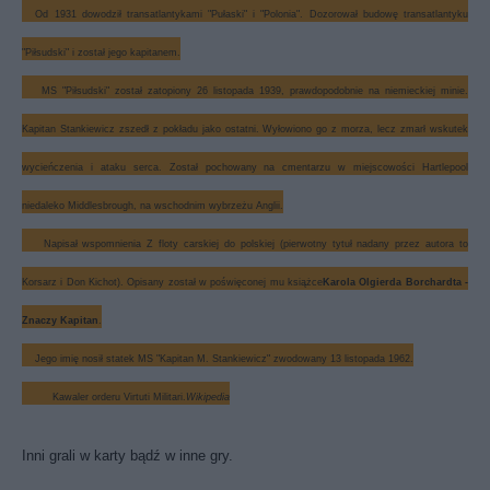
Od 1931 dowodził transatlantykami "Pułaski" i "Polonia". Dozorował budowę transatlantyku
"Piłsudski" i został jego kapitanem.
MS "Piłsudski" został zatopiony 26 listopada 1939, prawdopodobnie na niemieckiej minie.
Kapitan Stankiewicz zszedł z pokładu jako ostatni. Wyłowiono go z morza, lecz zmarł wskutek
wycieńczenia i ataku serca. Został pochowany na cmentarzu w miejscowości Hartlepool
niedaleko Middlesbrough, na wschodnim wybrzeżu Anglii.
Napisał wspomnienia Z floty carskiej do polskiej (pierwotny tytuł nadany przez autora to
Korsarz i Don Kichot). Opisany został w poświęconej mu książce
Karola Olgierda Borchardta -
Znaczy Kapitan
.
Jego imię nosił statek MS "Kapitan M. Stankiewicz" zwodowany 13 listopada 1962.
Kawaler orderu Virtuti Militari.
Wikipedia
Inni grali w karty bądź w inne gry.