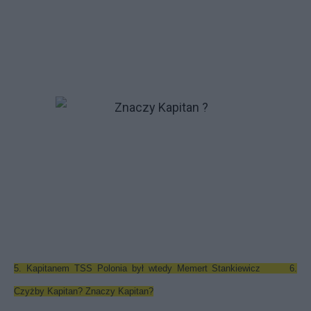
5. Kapitanem TSS Polonia był wtedy Memert Stankiewicz 6.
Czyżby Kapitan? Znaczy Kapitan?