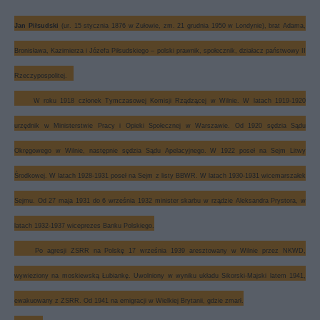
Jan Piłsudski
(ur. 15 stycznia 1876 w Zułowie, zm. 21 grudnia 1950 w Londynie), brat Adama,
Bronisława, Kazimierza i Józefa Piłsudskiego – polski prawnik, społecznik, działacz państwowy II
Rzeczypospolitej.
W roku 1918 członek Tymczasowej Komisji Rządzącej w Wilnie. W latach 1919-1920
urzędnik w Ministerstwie Pracy i Opieki Społecznej w Warszawie. Od 1920 sędzia Sądu
Okręgowego w Wilnie, następnie sędzia Sądu Apelacyjnego. W 1922 poseł na Sejm Litwy
Środkowej. W latach 1928-1931 poseł na Sejm z listy BBWR. W latach 1930-1931 wicemarszałek
Sejmu. Od 27 maja 1931 do 6 września 1932 minister skarbu w rządzie Aleksandra Prystora, w
latach 1932-1937 wiceprezes Banku Polskiego.
Po agresji ZSRR na Polskę 17 września 1939 aresztowany w Wilnie przez NKWD,
wywieziony na moskiewską Łubiankę. Uwolniony w wyniku układu Sikorski-Majski latem 1941,
ewakuowany z ZSRR. Od 1941 na emigracji w Wielkiej Brytanii, gdzie zmarł.