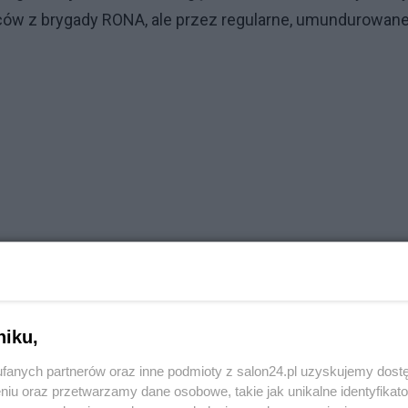
ów z brygady RONA, ale przez regularne, umundurowan
niku,
fanych partnerów oraz inne podmioty z salon24.pl uzyskujemy dost
niu oraz przetwarzamy dane osobowe, takie jak unikalne identyfikat