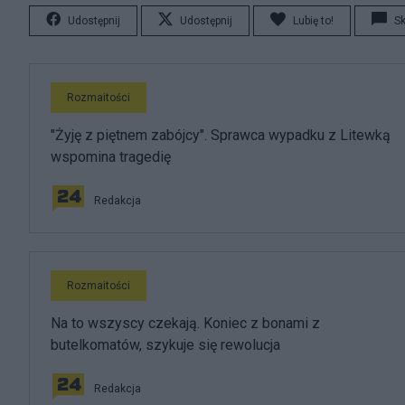
Udostępnij
Udostępnij
Lubię to!
S
Rozmaitości
"Żyję z piętnem zabójcy". Sprawca wypadku z Litewką
wspomina tragedię
Redakcja
Rozmaitości
Na to wszyscy czekają. Koniec z bonami z
butelkomatów, szykuje się rewolucja
Redakcja