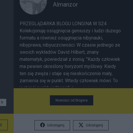
Almanzor
PRZEGLĄDARKA BLOGU LONGINA W S24
Kolekcjonuję osiągnięcia geniuszy i ludzi dużego
formatu a również osiągnięcia nibynauki,
nibyprawa, nibyuczciwości. W czasie jednego ze
swoich wykładów David Hilbert, znany
matematyk, powiedział z ironią: "Każdy człowiek
ma pewien określony horyzont myślowy. Kiedy
ten się zwęża i staje się nieskończenie mały,
zamienia się w punkt. Wtedy człowiek mówi: To
jest mój punkt widzenia".
Poznanie świata dobrze jest
Chętnie czytam
zacząć od poznania samego siebie.
Nowości od blogera
komentarze. Lubię spierać się z mającymi inne
9
ode mnie zdanie. Jednak jeden z ostatnich
komentarzy zdumiał mnie tym, jak jego autor
daleki jest od zrozumienia tekstu pisanego po
G
Udostępnij
Udostępnij
polsku. Szok miałem tak wielki, że zużyłem pół