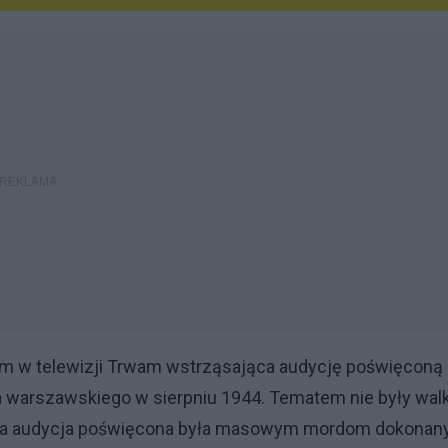
em w telewizji Trwam wstrząsająca audycję poświęconą
a warszawskiego w sierpniu 1944. Tematem nie były walk
ała audycja poświęcona była masowym mordom dokona