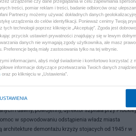
przez urządzenie czy dane przeglądania w celu zapewniania sperson
ych treści, pomiar reklam i treści, badanie odbiorców oraz ulepszan
fani Partnerzy możemy używać dokładnych danych geolokalizacyjn
tykę urządzenia do celów identyfikacji. Ponieważ cenimy Twoją pry
z tych technologii poprzez kliknięcie „Akceptuję”. Zgoda jest dobro
ikając przycisk ustawień prywatności znajdujący się w lewym dolny
etwarzania danych nie wymagają zgody użytkownika, ale masz prawo 
iemal cały personel szpitalny wraz z dyrektorem,
. Preferencje będą miały zastosowania tylko na tej witrynie.
jacymi jako pielęgniarki szpitalne oraz chorymi. Zabijan
szymi informacjami, abyś mógł świadomie i komfortowo korzystać z
ę i księdza) lub rzucając do sal szpitalnych silnie
gółowe informacje dotyczące przetwarzania Twoich danych znajdzi
s
oraz po kliknięciu w „Ustawienia”.
rod żołnierzy niemieckich było wtedy kilku, którzy
od pozorem zapotrzebowania na różnego rodzaju fachow
cy przed egzekucją.
USTAWIENIA
ch i dawny, powojenny, dyrektor szpitala przy Płockiej
o pomoc w spowodowaniu odstąpienia władz miasta
architekture demontażu krzyży stojacych od 1945 r w