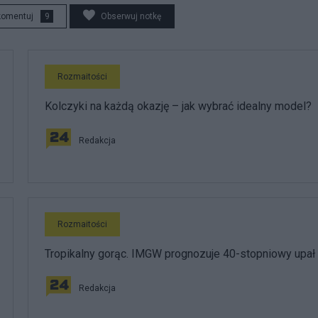
komentuj
9
Obserwuj notkę
Rozmaitości
Kolczyki na każdą okazję – jak wybrać idealny model?
Redakcja
Rozmaitości
Tropikalny gorąc. IMGW prognozuje 40-stopniowy upał
Redakcja