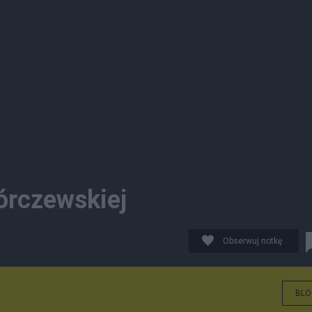
órczewskiej
Obserwuj notkę
BLO