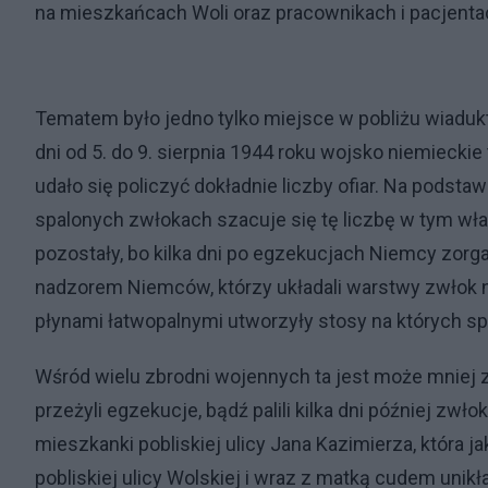
na mieszkańcach Woli oraz pracownikach i pacjentach
Tematem było jedno tylko miejsce w pobliżu wiaduktu
dni od 5. do 9. sierpnia 1944 roku wojsko niemiecki
udało się policzyć dokładnie liczby ofiar. Na podsta
spalonych zwłokach szacuje się tę liczbę w tym właś
pozostały, bo kilka dni po egzekucjach Niemcy zorg
nadzorem Niemców, którzy układali warstwy zwłok 
płynami łatwopalnymi utworzyły stosy na których spa
Wśród wielu zbrodni wojennych ta jest może mniej z
przeżyli egzekucje, bądź palili kilka dni później zwło
mieszkanki pobliskiej ulicy Jana Kazimierza, która
pobliskiej ulicy Wolskiej i wraz z matką cudem uni