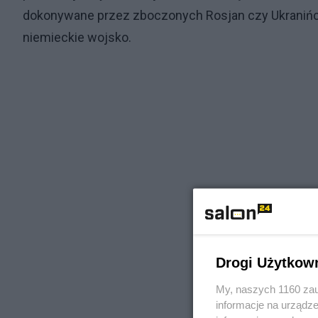
dokonywane przez zboczonych Rosjan czy Ukranińc
niemieckie wojsko.
Drogi Użytkow
My, naszych 1160 zau
informacje na urządze