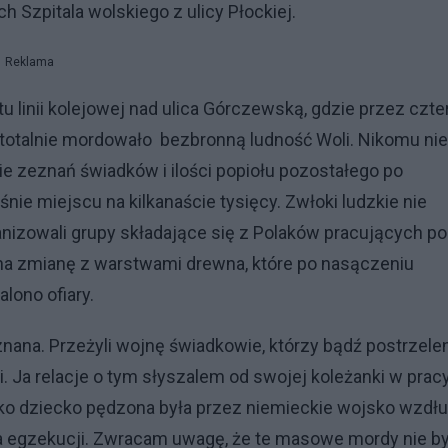
 Szpitala wolskiego z ulicy Płockiej.
Reklama
 linii kolejowej nad ulica Górczewską, gdzie przez czte
e totalnie mordowało bezbronną ludność Woli. Nikomu nie
wie zeznań świadków i ilości popiołu pozostałego po
nie miejscu na kilkanaście tysięcy. Zwłoki ludzkie nie
anizowali grupy składające się z Polaków pracujących p
na zmianę z warstwami drewna, które po nasączeniu
lono ofiary.
nana. Przeżyli wojnę świadkowie, którzy bądź postrzelen
ki. Ja relacje o tym słyszalem od swojej koleżanki w pracy
 jako dziecko pędzona była przez niemieckie wojsko wzdł
kła egzekucji. Zwracam uwagę, że te masowe mordy nie by