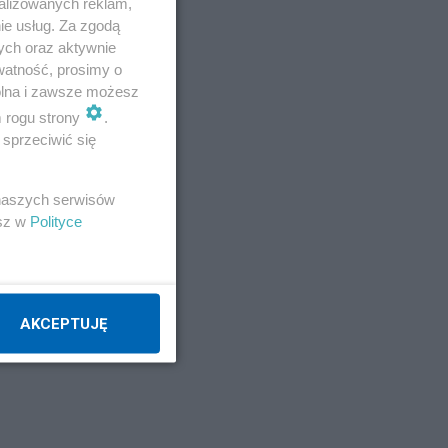
alizowanych reklam,
dokształcające dla wojskowych
*Blog Longina
ie usług. Za zgodą
Cz. 8a. Kursy dokształcające dla wojskowych
ych oraz aktywnie
*Blog Longina Cz. 9. W.S.H.
*Blog Longina Cz.10.
watność, prosimy o
Absolutorium i praca
*Blog Longina Cz.11: Blog z
wolna i zawsze możesz
przeszłości. Longin
*Blog Longina Cz.12 - 1933:
m rogu strony
.
Morzem po słońce Afryki
*Blog Longina Cz.13 -
sprzeciwić się
1933: Casablanka, Marakesz, Góry Atlasu
*Blog
Longina Cz.14 - 1933: Hiszpania - Malaga,
o w
 naszych serwisów
Granada, Alhambra
*Blog Longina Cz.15 - 1933:
esz w
Polityce
Sewilla - Byki i Don Kiszot
*Blog Longina Cz.16 -
1933: Sewilla, Cadiz, Al Casar
*Blog Longina
ców
Cz.17 - 1933: Sztorm z Zatoce Biskajskiej,
Znaczy
*Blog Longina Cz.18 - 1933: Belgia, Bal
AKCEPTUJĘ
kapitanski
*Blog Longina Cz.19 - Jastarnia /
Jurata '34
*Blog z przeszłości dopisane -
Dowborczyk i Rodzina
*Blog Longina Cz.20 -
morze, Austria, Jugosławia, Węgry
*Blog Longina
Cz.21 - Hania
*Blog Longina cz.22 - Przerwane