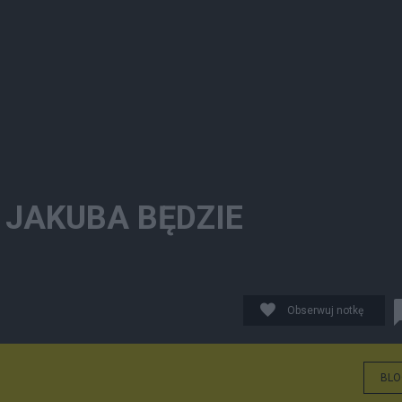
 JAKUBA BĘDZIE
Obserwuj notkę
BLO