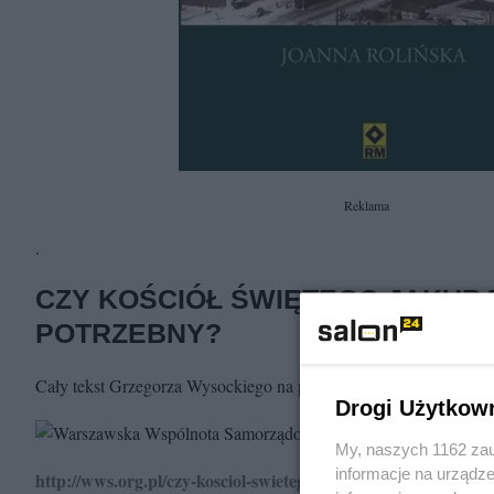
Reklama
.
CZY KOŚCIÓŁ ŚWIĘTEGO JAKUBA
POTRZEBNY?
Cały tekst Grzegorza Wysockiego na portalu
Drogi Użytkow
My, naszych 1162 zau
informacje na urządze
http://wws.org.pl/czy-kosciol-swietego-jakuba-bedzie-potrzeb