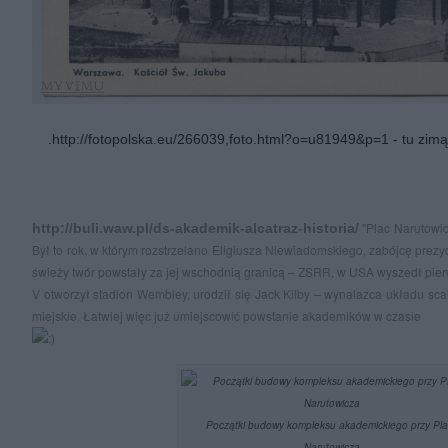
.
http://fotopolska.eu/266039,foto.html?o=u81949&p=1
- tu zimą
"Plac Narutowic
http://buli.waw.pl/ds-akademik-alcatraz-historia/
Był to rok, w którym rozstrzelano Eligiusza Niewiadomskiego, zabójcę prez
świeży twór powstały za jej wschodnią granicą – ZSRR, w USA wyszedł pier
V otworzył stadion Wembley, urodził się Jack Kilby – wynalazca układu sc
miejskie. Łatwiej więc już umiejscowić powstanie akademików w czasie
Początki budowy kompleksu akademickiego przy Pl
Narutowicza