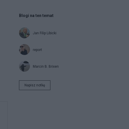
Blogi na ten temat
Jan Filip Libicki
report
Marcin B. Brixen
Napisz notkę