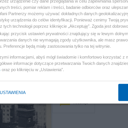
przez urządzenie czy dane przeglądania w celu zapewniania sperson
karierach
ych treści, pomiar reklam i treści, badanie odbiorców oraz ulepszan
fani Partnerzy możemy używać dokładnych danych geolokalizacyjn
Redakcja
tykę urządzenia do celów identyfikacji. Ponieważ cenimy Twoją pry
z tych technologii poprzez kliknięcie „Akceptuję”. Zgoda jest dobro
ikając przycisk ustawień prywatności znajdujący się w lewym dolny
etwarzania danych nie wymagają zgody użytkownika, ale masz prawo 
Kultura
. Preferencje będą miały zastosowania tylko na tej witrynie.
Nie żyje aktor
szymi informacjami, abyś mógł świadomie i komfortowo korzystać z
znany z "07
gółowe informacje dotyczące przetwarzania Twoich danych znajdzi
zgłoś się".
s
oraz po kliknięciu w „Ustawienia”.
Henryk
Gęsikowski
miał 74 lata
USTAWIENIA
Redakcja