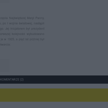
zęcia Najświętszej Maryi Panny,
, po I wojnie światowej, nastąpił
. Jej Inicjatorem był prezydent
 pierwszej kolejności wybudowano
je w 1925, a pięć lat później był
twarcia:
 KOMENTARZE (2)