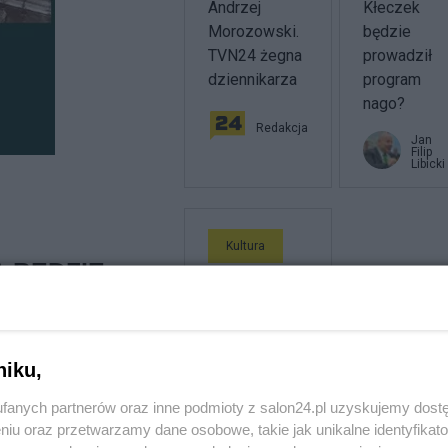
Andrzej
Kłeczek
Morozowski.
będzie
TVN24 żegna
prowadził
dziennikarza
program
nago?
Redakcja
Jan
Filip
Libicki
Kultura
 BĘDZIE
Dziennikarze
TVN Turbo
byli oskarżani
o gwałt.
niku,
Prowomocny
wyrok po
fanych partnerów oraz inne podmioty z salon24.pl uzyskujemy dost
niu oraz przetwarzamy dane osobowe, takie jak unikalne identyfikat
zniszczonych
ny/