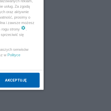
alizowanych reklam,
ie usług. Za zgodą
ych oraz aktywnie
watność, prosimy o
wolna i zawsze możesz
m rogu strony
.
sprzeciwić się
 naszych serwisów
esz w
Polityce
AKCEPTUJĘ