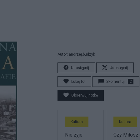
Autor: andrzej.budzyk
Udostępnij
Udostępnij
Lubię to!
Skomentuj
2
Obserwuj notkę
Kultura
Kultura
Nie żyje
Czy Miłosz