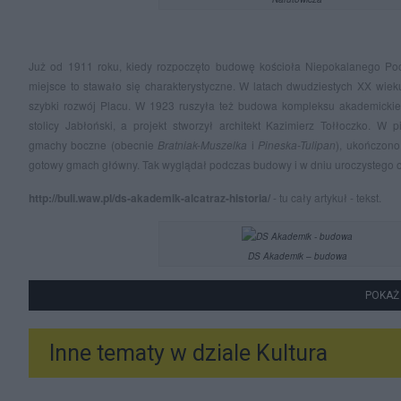
Już od 1911 roku, kiedy rozpoczęto budowę kościoła Niepokalanego Poc
miejsce to stawało się charakterystyczne. W latach dwudziestych XX wieku
szybki rozwój Placu. W 1923 ruszyła też budowa kompleksu akademickiego
stolicy Jabłoński, a projekt stworzył architekt Kazimierz Tołłoczko. W
gmachy boczne (obecnie
Bratniak-Muszelka
i
Pineska-Tulipan
), ukończono 
gotowy gmach główny. Tak wyglądał podczas budowy i w dniu uroczystego o
http://buli.waw.pl/ds-akademik-alcatraz-historia/
- tu cały artykuł - tekst.
DS Akademik – budowa
POKAŻ
Inne tematy w dziale
Kultura