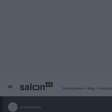
Strona główna
Blogi
andrzej
andrzej.budzyk