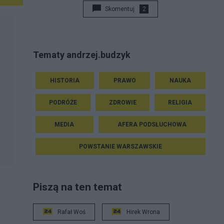
Skomentuj
2
Tematy andrzej.budzyk
HISTORIA
PRAWO
NAUKA
PODRÓŻE
ZDROWIE
RELIGIA
MEDIA
AFERA PODSŁUCHOWA
POWSTANIE WARSZAWSKIE
Piszą na ten temat
Rafał Woś
Hirek Wrona