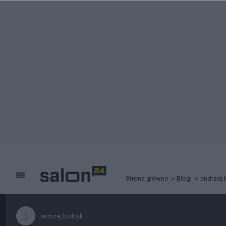
Strona główna
Blogi
andrzej
andrzej.budzyk