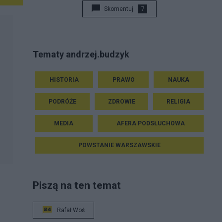
Skomentuj
7
Tematy andrzej.budzyk
HISTORIA
PRAWO
NAUKA
PODRÓŻE
ZDROWIE
RELIGIA
MEDIA
AFERA PODSŁUCHOWA
POWSTANIE WARSZAWSKIE
Piszą na ten temat
Rafał Woś