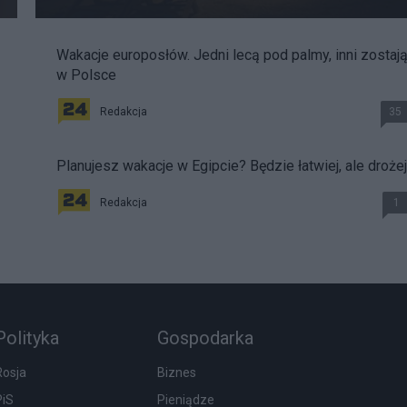
Wakacje europosłów. Jedni lecą pod palmy, inni zostaj
w Polsce
Redakcja
35
Planujesz wakacje w Egipcie? Będzie łatwiej, ale drożej
Redakcja
1
Polityka
Gospodarka
Rosja
Biznes
PiS
Pieniądze