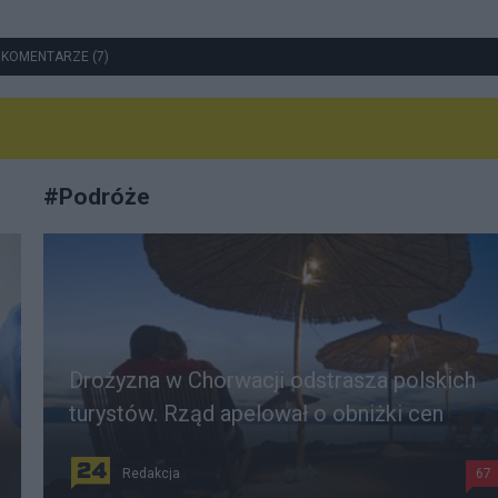
 KOMENTARZE (7)
#
Podróże
Drożyzna w Chorwacji odstrasza polskich
turystów. Rząd apelował o obniżki cen
Redakcja
67