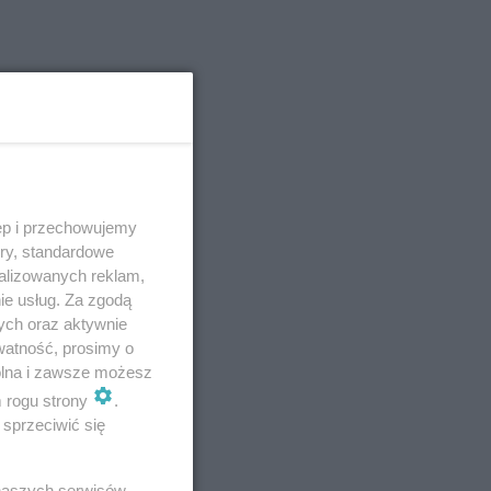
ęp i przechowujemy
ory, standardowe
alizowanych reklam,
ie usług. Za zgodą
ych oraz aktywnie
watność, prosimy o
wolna i zawsze możesz
m rogu strony
.
sprzeciwić się
 naszych serwisów