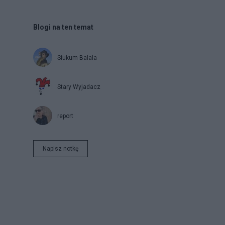
Blogi na ten temat
Siukum Balala
Stary Wyjadacz
report
Napisz notkę