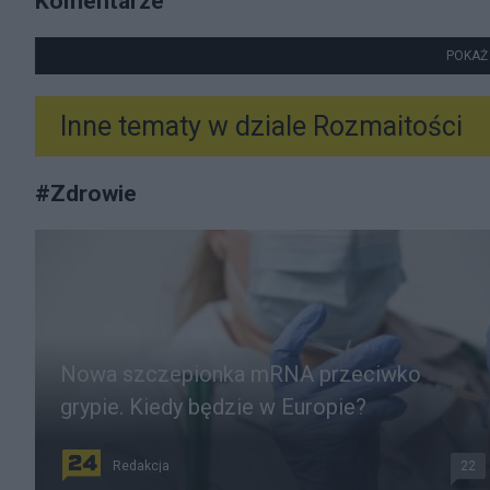
Komentarze
POKAŻ
Inne tematy w dziale
Rozmaitości
#
Zdrowie
Nowa szczepionka mRNA przeciwko
grypie. Kiedy będzie w Europie?
Redakcja
22