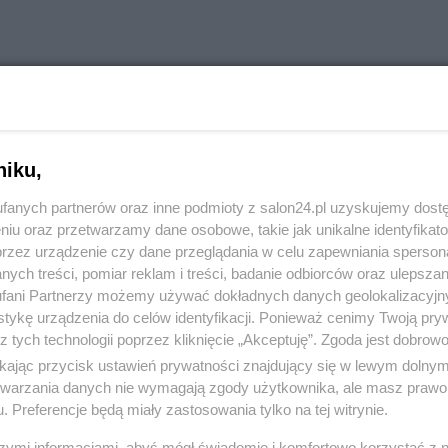
niku,
fanych partnerów oraz inne podmioty z salon24.pl uzyskujemy dost
niu oraz przetwarzamy dane osobowe, takie jak unikalne identyfikat
przez urządzenie czy dane przeglądania w celu zapewniania sperson
ych treści, pomiar reklam i treści, badanie odbiorców oraz ulepszan
fani Partnerzy możemy używać dokładnych danych geolokalizacyjn
tykę urządzenia do celów identyfikacji. Ponieważ cenimy Twoją pry
z tych technologii poprzez kliknięcie „Akceptuję”. Zgoda jest dobro
ikając przycisk ustawień prywatności znajdujący się w lewym dolny
komentuj
7
Obserwuj notkę
etwarzania danych nie wymagają zgody użytkownika, ale masz prawo 
. Preferencje będą miały zastosowania tylko na tej witrynie.
szymi informacjami, abyś mógł świadomie i komfortowo korzystać z