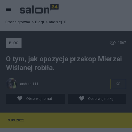
Strona główna
Blogi
andrzej111
1567
BLOG
O tym, jak opozycja przekop Mierzei
Wiślanej robiła.
andrzej111
KO
Obserwuj temat
Obserwuj notkę
19.09.2022