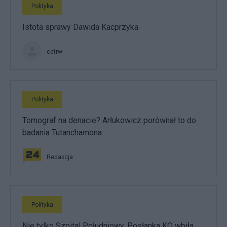
Polityka
Istota sprawy Dawida Kacprzyka
catrw
Polityka
Tomograf na denacie? Arłukowicz porównał to do
badania Tutanchamona
Redakcja
Polityka
Nie tylko Szpital Południowy. Posłanka KO wbiła