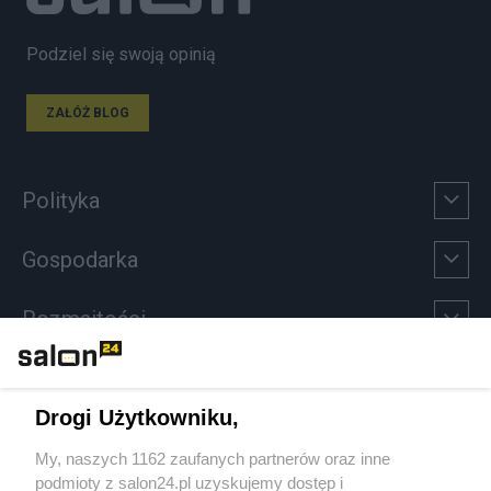
Podziel się swoją opinią
ZAŁÓŻ BLOG
Polityka
Gospodarka
Rozmaitości
Technologie
Drogi Użytkowniku,
Sport
My, naszych 1162 zaufanych partnerów oraz inne
podmioty z salon24.pl uzyskujemy dostęp i