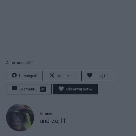
Autor: andrzej111
Udostępnij
Udostępnij
Lubię to!
Skomentuj
45
Obserwuj notkę
O mnie
andrzej111