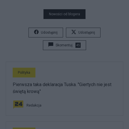
Nowości od blogera
Udostępnij
Udostępnij
Skomentuj
45
Polityka
Pierwsza taka deklaracja Tuska. "Giertych nie jest
świętą krową"
Redakcja