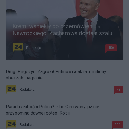
Kreml wściekły po przemówieniu
Nawrockiego. Zacharowa dostała szału
Redakcja
450
Drugi Prigożyn. Zagroził Putinowi atakiem, miliony
obejrzało nagranie
Redakcja
78
Parada słabości Putina? Plac Czerwony już nie
przypomina dawnej potęgi Rosji
Redakcja
206