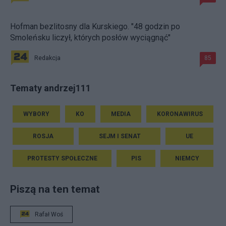
Hofman bezlitosny dla Kurskiego. "48 godzin po
Smoleńsku liczył, których posłów wyciągnąć"
Redakcja
85
Tematy andrzej111
WYBORY
KO
MEDIA
KORONAWIRUS
ROSJA
SEJM I SENAT
UE
PROTESTY SPOŁECZNE
PIS
NIEMCY
Piszą na ten temat
Rafał Woś