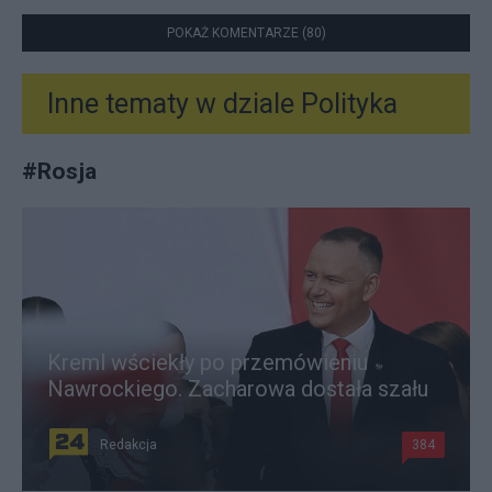
POKAŻ KOMENTARZE (80)
Inne tematy w dziale
Polityka
#
Rosja
Kreml wściekły po przemówieniu
Nawrockiego. Zacharowa dostała szału
Redakcja
384