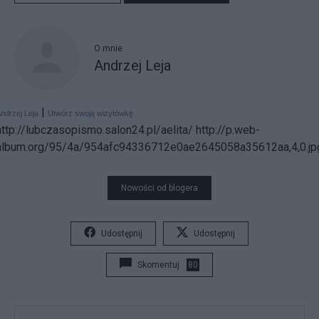
O mnie
Andrzej Leja
|
ndrzej Leja
Utwórz swoją wizytówkę
http://lubczasopismo.salon24.pl/aelita/
http://p.web-
album.org/95/4a/954afc94336712e0ae2645058a35612aa,4,0.jp
Nowości od blogera
Udostępnij
Udostępnij
Skomentuj
80