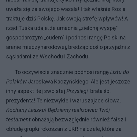
uważa się za swojego wasala! I tak właśnie Rosja
traktuje dziś Polskę. Jak swoją strefę wpływów! A
rząd Tuska udaje, że umacnia ,,zieloną wyspę"
gospodarczym ,,cudem" i podnosi rangę Polski na
arenie miedzynarodowej, bredząc coś o przyjaźni z
sąsiadami ze Wschodu i Zachodu!
To oczywiście znacznie podnosi rangę
Listu do
Polaków
Jarosława Kaczyńskiego. Ale jest jeszcze
inny aspekt tej swoistej
Przysięgi
brata śp.
prezydenta! Te niezwykłe i wzruszajace słowa,
Kochany Leszku! Będziemy realizowac Twój
testament
obnażają bezwzględnie również fałsz i
obłudę grupki rokoszan z JKR na czele, która za