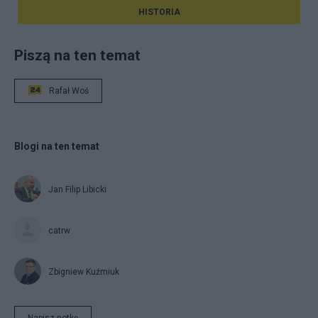
HISTORIA
Piszą na ten temat
Rafał Woś
Blogi na ten temat
Jan Filip Libicki
catrw
Zbigniew Kuźmiuk
Napisz notkę