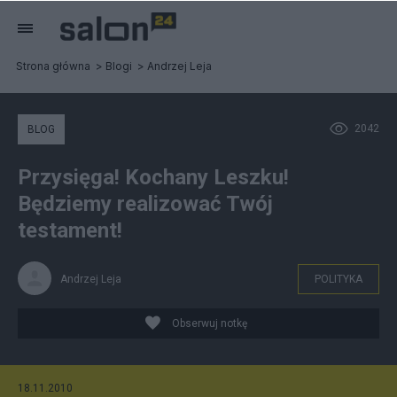
Strona główna
Blogi
Andrzej Leja
2042
BLOG
Przysięga! Kochany Leszku!
Będziemy realizować Twój
testament!
Andrzej Leja
POLITYKA
Obserwuj notkę
18.11.2010