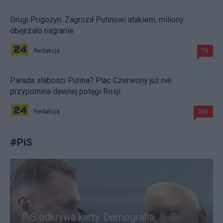
Drugi Prigożyn. Zagroził Putinowi atakiem, miliony
obejrzało nagranie
Redakcja
78
Parada słabości Putina? Plac Czerwony już nie
przypomina dawnej potęgi Rosji
Redakcja
206
#
PiS
PiS odkrywa karty. Demografia,