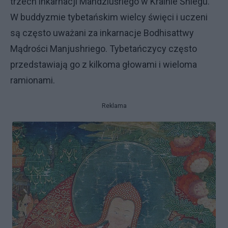
trzech inkarnacji Mandziuśriego w Krainie Śniegu.
W buddyzmie tybetańskim wielcy święci i uczeni
są często uważani za inkarnacje Bodhisattwy
Mądrości Manjushriego. Tybetańczycy często
przedstawiają go z kilkoma głowami i wieloma
ramionami.
Reklama