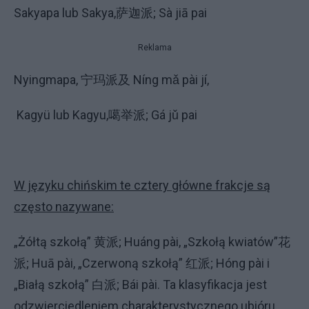
Sakyapa lub Sakya,萨迦派; Sà jiā pai
Reklama
Nyingmapa, 宁玛派及 Níng mǎ pài jí,
Kagyü lub Kagyu,噶举派; Gá jǔ pai
W języku chińskim te cztery główne frakcje są
często nazywane:
„Żółtą szkołą” 黄派; Huáng pài, „Szkołą kwiatów”花
派; Huā pài, „Czerwoną szkołą” 红派; Hóng pài i
„Białą szkołą” 白派; Bái pài. Ta klasyfikacja jest
odzwierciedleniem charakterystycznego ubióru