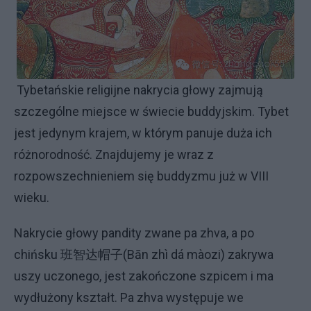
Tybetańskie religijne nakrycia głowy zajmują
szczególne miejsce w świecie buddyjskim. Tybet
jest jedynym krajem, w którym panuje duża ich
różnorodność. Znajdujemy je wraz z
rozpowszechnieniem się buddyzmu już w VIII
wieku.
Nakrycie głowy pandity zwane pa zhva, a po
chińsku 班智达帽子(Bān zhì dá màozi) zakrywa
uszy uczonego, jest zakończone szpicem i ma
wydłużony kształt. Pa zhva występuje we