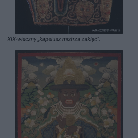
XIX-wieczny „kapelusz mistrza zaklęć”.