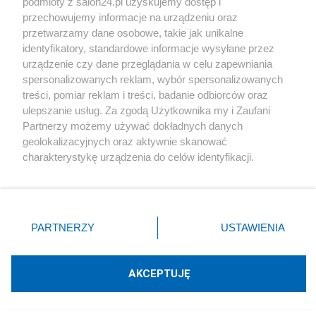
podmioty z salon24.pl uzyskujemy dostęp i
przechowujemy informacje na urządzeniu oraz
Płaski kapelusz pandity. Powszechnie uważa się,
przetwarzamy dane osobowe, takie jak unikalne
że styl ten wywodzi się z Azji Południowej i jest
identyfikatory, standardowe informacje wysyłane przez
urządzenie czy dane przeglądania w celu zapewniania
symbolem uczonego słynącego z klasycznych
spersonalizowanych reklam, wybór spersonalizowanych
debat.
treści, pomiar reklam i treści, badanie odbiorców oraz
ulepszanie usług. Za zgodą Użytkownika my i Zaufani
Partnerzy możemy używać dokładnych danych
geolokalizacyjnych oraz aktywnie skanować
charakterystykę urządzenia do celów identyfikacji.
Ponieważ cenimy Twoją prywatność, prosimy o zgodę na
korzystanie z tych technologii poprzez kliknięcie
„Akceptuję”. Zgoda jest dobrowolna i zawsze możesz ją
zmienić/wycofać klikając przycisk ustawień prywatności
PARTNERZY
USTAWIENIA
znajdujący się w lewym dolnym rogu strony
. Niektóre
rodzaje przetwarzania danych nie wymagają zgody
użytkownika, ale masz prawo sprzeciwić się takiemu
AKCEPTUJĘ
przetwarzaniu. Preferencje będą miały zastosowania tylko
na tej witrynie.