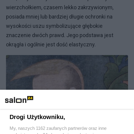
wierzchołkiem, czasem lekko zakrzywionym,
posiada mniej lub bardziej długie ochronki na
wysokości uszu symbolizujące głębokie
znaczenie dwóch prawd. Jego podstawa jest
okrągła i ogólnie jest dość elastyczny.
Drogi Użytkowniku,
My, naszych 1162 zaufanych partnerów oraz inne