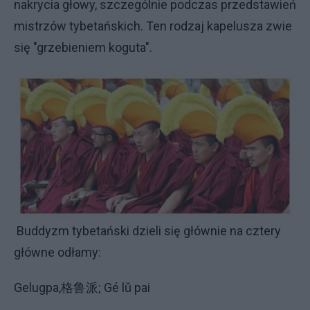
nakrycia głowy, szczególnie podczas przedstawień
mistrzów tybetańskich. Ten rodzaj kapelusza zwie
się "grzebieniem koguta".
Buddyzm tybetański dzieli się głównie na cztery
główne odłamy:
Gelugpa,格鲁派; Gé lǔ pai