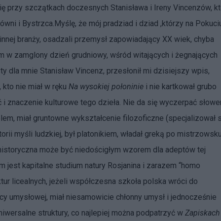
ę przy szczątkach doczesnych Stanisława i Ireny Vincenzów, kt
wni i Bystrzca.Myślę, że mój pradziad i dziad ,którzy na Pokuciu
innej branży, osadzali przemysł zapowiadający XX wiek, chyba
em w zamglony dzień grudniowy, wśród witających i żegnających
 dla mnie Stanisław Vincenz, przesłonił mi dzisiejszy wpis,
kto nie miał w ręku
Na wysokiej połoninie
i nie kartkował grubo
ć i znaczenie kulturowe tego dzieła. Nie da się wyczerpać słow
cielem, miał gruntowne wykształcenie filozoficzne (specjalizował 
rii myśli ludzkiej, był platonikiem, władał greką po mistrzowsku
ka, historyczna może być niedościgłym wzorem dla adeptów tej
m jest kapitalne studium natury Rosjanina i zarazem “homo
tur licealnych, jeżeli współczesna szkoła polska wróci do
cy umysłowej, miał niesamowicie chłonny umysł i jednocześnie
niwersalne struktury, co najlepiej można podpatrzyć w
Zapiskach