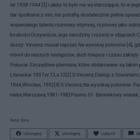
lat 1938-1944
[3].I jakby to było nie wystarczające, to w je
dar spotkania z nim, nie potrafią dostatecznie pełnie opisać
wspaniałego talentu rozmowy intymnej, rozmowy jako sokra
boskości.Oczywiście, jego narodziny i rozwój w objęciach 
duszy: Vincenz musiał napisać
Na wysokiej połoninie
[4], g
mówił do naszych następców, duch miejsca i czasu zaklęty w 
Pokucia. Szczęśliwe plemiona, które obdarowane są takim pi
Literackie 1937,nr.13,s.12[2] S.Vincenz,Dialogi z Sowietam
1944,Wrocław, 1992[4] S.Vincenz,Na wysokiej połoninie :
nieba,Warszawa,1981-1982Pasmo III- Barwinkowy wiane
Autor: Eine
Udostępnij
Udostępnij
Lubię to!
S