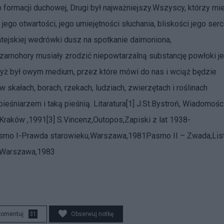
go formacji duchowej, Drugi był najważniejszy.Wszyscy, którzy mie
 jego otwartości, jego umiejętności słuchania, bliskości jego serc
tejskiej wedrówki dusz na spotkanie daimoniona,
Czarnohory musiały zrodzić niepowtarzalną substancję powłoki j
dyż był owym medium, przez które mówi do nas i wciąż będzie
skałach, borach, rzekach, ludziach, zwierzętach i roślinach
eśniarzem i taką pieśnią. Litaratura[1] J.St.Bystroń, Wiadomośc
i,Kraków ,1991[3] S.Vincenz,Outopos,Zapiski z lat 1938-
Pasmo I-Prawda starowieku,Warszawa,1981Pasmo II – Zwada,Lis
k,Warszawa,1983
komentuj
31
Obserwuj notkę