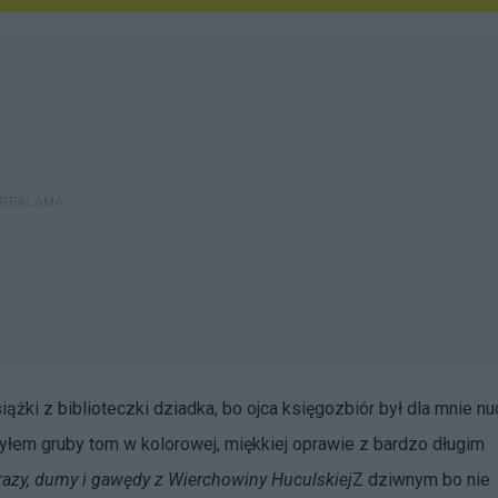
żki z biblioteczki dziadka, bo ojca księgozbiór był dla mnie n
yłem gruby tom w kolorowej, miękkiej oprawie z bardzo długim
razy, dumy i gawędy z Wierchowiny Huculskiej
Z dziwnym bo nie