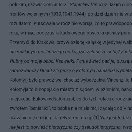
polskim, nazwiskiem autora :
Stanisław Vincenz.
Jakim cude
frontów wojennych (1939,1941,1944), po dziś dzień nie wi
rezultatem. Kursowała w rodzinie wersja, że to prawdopodob
roku, w maju, podczas kilkudniowego otwarcia granicy p
Przemyśl do Krakowa, przywiozła tę książkę w jedynej wali
nie miałabym nic lepszego od książki zabrać ze sobą? Zost
ślubny od mojej babci Ksawerki, Panie świeć nad jej duszą, a
samozwańczy Hucuł źle pisze o Kołomyi i banialuki wyplata
Kołomyi) było prawdziwe, chociaż wybaczalne: Vincenz, to H
Kołomyja to europejskie miasto z sądem, więzieniem, bank
miejskości Bukowiny.Natomiast, co do tych relacji o rodzi
zwrotem “banialuki”, to babka nie miała racji żądając od Vin
ukazaniu się drukiem Jan Bystroń pisząc[1]:“
Nie jest to też
nie jest to powieść historyczna czy pseudohistoryczna: ws