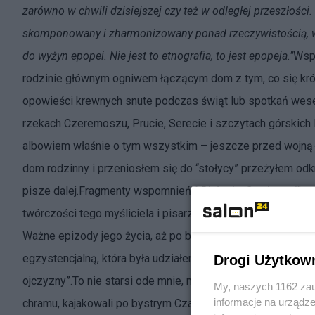
zarówno w chwili dzisiejszej czy też w odległej przeszłości.
skomponowany i zharmonizowany ponad rzeczywistością, w 
do wyżyn epopei. Nie jest to etnografia, to jest epopeja."
Wspo
rodzinie głównym ogniwem łączącym dom z tym, co się krót
opowieści krewnych snute podczas świąt lub spotkań wes
rzekach Czeremoszu, Prucie, Serecie i szczytach górskich 
albowiem właśnie o tym wszystkim – jeszcze przed wojną- 
dom rodzinny i przeniosłem się do “stołycy” przeżyłem odkry
pisze dalej.Fragmenty wspomnień “
Dialogi z Sowietami
” r
twórczości tego myśliciela i pisarza. Zgromadziłem w naste
Ważne epizody jego życia, aż po bolesne odejście, wplotłem
egzystencjalną, która była udziałem moje rodziny (a nawet p
Drogi Użytkow
ojczyzny”.To nie starsi ode mnie, moi krewni, wędrowali gr
My, naszych 1162 zau
informacje na urządze
chramu, kajakowali po bystrym Czarnym Czeremoszu lub leni