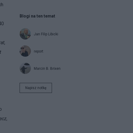
ch
Blogi na ten temat
40
Jan Filip Libicki
at,
report
t
Marcin B. Brixen
Napisz notkę
o
ecz,