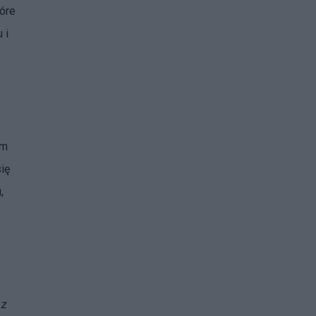
óre
 i
em
się
,
 z