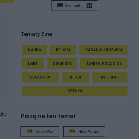
Skomentuj
31
Tematy Eine
NAUKA
RELIGIA
BADANIA I ROZWÓJ
LGBT
OSOBISTE
ŚWIĘTA, ROCZNICE
EDUKACJA
BLOGI
INTERNET
SZTUKA
udny
Piszą na ten temat
Rafał Woś
Hirek Wrona