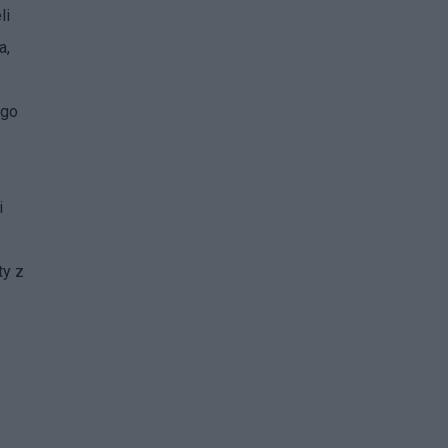
li
a,
ego
i
ty z