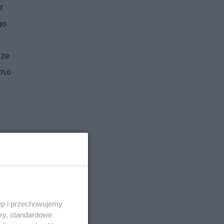
t
go
 że
m,o
.
szej
ęp i przechowujemy
ory, standardowe