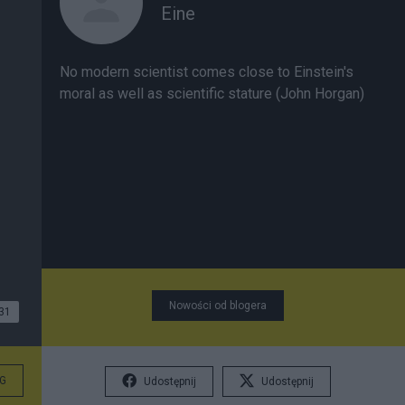
Eine
No modern scientist comes close to Einstein's
moral as well as scientific stature (John Horgan)
Nowości od blogera
31
G
Udostępnij
Udostępnij