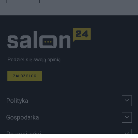
Podziel się swoją opinią
ZAŁÓŻ BLOG
Polityka
Gospodarka
Rozmaitości