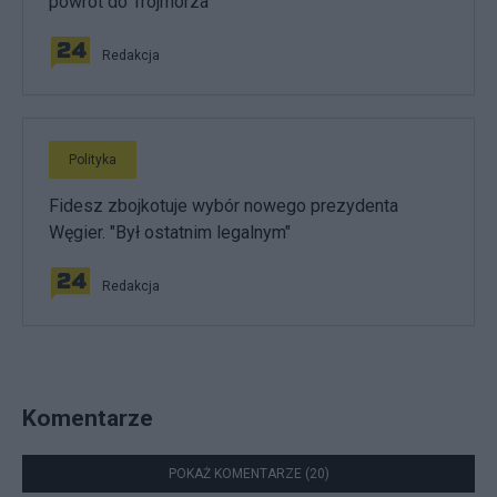
powrót do Trójmorza
Redakcja
Polityka
Fidesz zbojkotuje wybór nowego prezydenta
Węgier. "Był ostatnim legalnym"
Redakcja
Komentarze
POKAŻ KOMENTARZE (20)