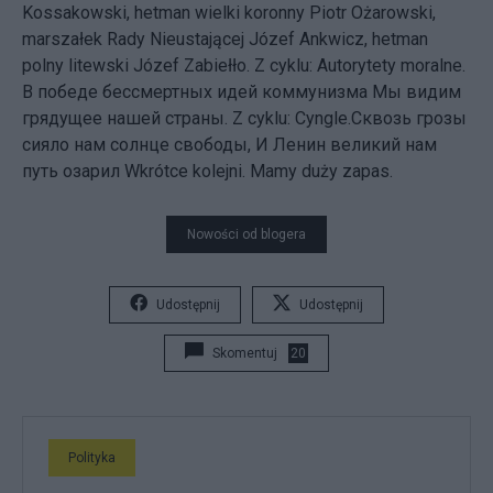
Kossakowski, hetman wielki koronny Piotr Ożarowski,
marszałek Rady Nieustającej Józef Ankwicz, hetman
polny litewski Józef Zabiełło. Z cyklu: Autorytety moralne.
В победе бессмертных идей коммунизма Мы видим
грядущее нашей страны. Z cyklu: Cyngle.Сквозь грозы
сияло нам солнце свободы, И Ленин великий нам
путь озарил Wkrótce kolejni. Mamy duży zapas.
Nowości od blogera
Udostępnij
Udostępnij
Skomentuj
20
Polityka