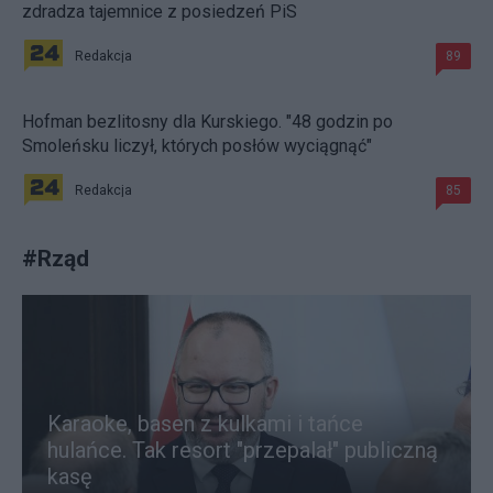
zdradza tajemnice z posiedzeń PiS
Redakcja
89
Hofman bezlitosny dla Kurskiego. "48 godzin po
Smoleńsku liczył, których posłów wyciągnąć"
Redakcja
85
#
Rząd
Karaoke, basen z kulkami i tańce
hulańce. Tak resort "przepalał" publiczną
kasę