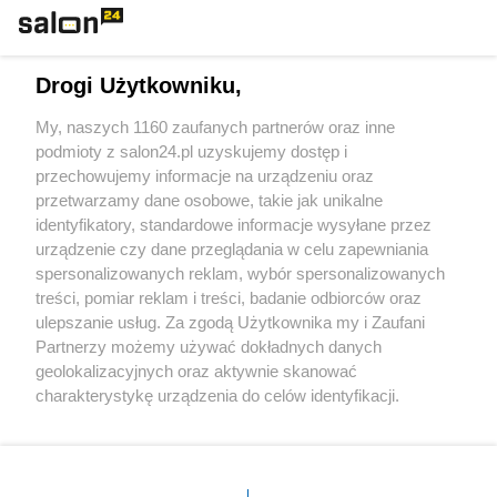
Technologie
Drogi Użytkowniku,
Sport
My, naszych 1160 zaufanych partnerów oraz inne
podmioty z salon24.pl uzyskujemy dostęp i
Społeczeństwo
przechowujemy informacje na urządzeniu oraz
przetwarzamy dane osobowe, takie jak unikalne
Kultura
identyfikatory, standardowe informacje wysyłane przez
urządzenie czy dane przeglądania w celu zapewniania
spersonalizowanych reklam, wybór spersonalizowanych
treści, pomiar reklam i treści, badanie odbiorców oraz
ulepszanie usług. Za zgodą Użytkownika my i Zaufani
X
Facebook
Instagram
Youtube
Partnerzy możemy używać dokładnych danych
geolokalizacyjnych oraz aktywnie skanować
charakterystykę urządzenia do celów identyfikacji.
Web Content Media sp. z o. o. © 2022
Ponieważ cenimy Twoją prywatność, prosimy o zgodę na
korzystanie z tych technologii poprzez kliknięcie
„Akceptuję”. Zgoda jest dobrowolna i zawsze możesz ją
Pomoc
O nas
Praca
Reklama
Kontakt
zmienić/wycofać klikając przycisk ustawień prywatności