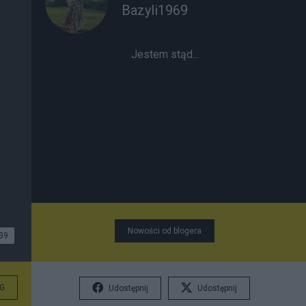
Bazyli1969
Jestem stąd...
Nowości od blogera
39
G
Udostępnij
Udostępnij