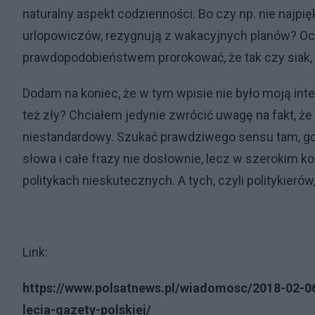
naturalny aspekt codzienności. Bo czy np. nie najpi
urlopowiczów, rezygnują z wakacyjnych planów? Ocz
prawdopodobieństwem prorokować, że tak czy siak,
Dodam na koniec, że w tym wpisie nie było moją int
też zły? Chciałem jedynie zwrócić uwagę na fakt, ż
niestandardowy. Szukać prawdziwego sensu tam, gd
słowa i całe frazy nie dosłownie, lecz w szerokim ko
politykach nieskutecznych. A tych, czyli politykierów,
Link:
https://www.polsatnews.pl/wiadomosc/2018-02-0
lecia-gazety-polskiej/