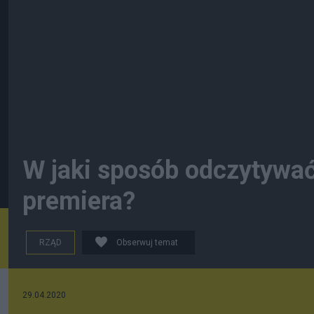
W jaki sposób odczytywać
premiera?
RZĄD
Obserwuj temat
29.04.2020