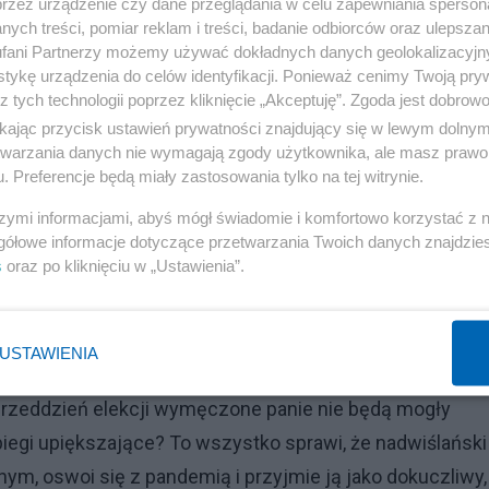
przez urządzenie czy dane przeglądania w celu zapewniania sperson
ych treści, pomiar reklam i treści, badanie odbiorców oraz ulepszan
 i niczym widzowie zakończonego koncertu Andrei
fani Partnerzy możemy używać dokładnych danych geolokalizacyjn
den drugiemu wpadnie w radośnie rozstawione ramiona.
tykę urządzenia do celów identyfikacji. Ponieważ cenimy Twoją pry
niesie się po sali i nawet były wicepremier, zgodnie z
z tych technologii poprzez kliknięcie „Akceptuję”. Zgoda jest dobro
ikając przycisk ustawień prywatności znajdujący się w lewym dolny
 w dłonie, lecz się nie uśmiechnie. Radość, euforia,
etwarzania danych nie wymagają zgody użytkownika, ale masz prawo 
ższej izby parlamentu z miną pokerzysty oznajmi, że sko
. Preferencje będą miały zastosowania tylko na tej witrynie.
zasadzie tradycyjnej. 17 lub 23 maja…
szymi informacjami, abyś mógł świadomie i komfortowo korzystać z
gółowe informacje dotyczące przetwarzania Twoich danych znajdzi
Reklama
s
oraz po kliknięciu w „Ustawienia”.
yczny gambit? Nie sądzę. Przecież już za tydzień swoje
jawią się w przedszkolach, ten i ów, bez naruszania pra
USTAWIENIA
m, grupy znajomych spotkają się przy grillu (oczywiści
 przeddzień elekcji wymęczone panie nie będą mogły
egi upiększające? To wszystko sprawi, że nadwiślański
m, oswoi się z pandemią i przyjmie ją jako dokuczliwy,