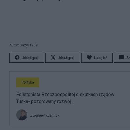
Autor: Bazyli1969
Udostępnij
Udostępnij
Lubię to!
S
Polityka
Felietonista Rzeczpospolitej o skutkach rządów
Tuska- pozorowany rozwój ...
Zbigniew Kuźmiuk