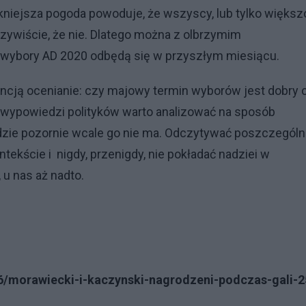
ękniejsza pogoda powoduje, że wszyscy, lub tylko większ
ywiście, że nie. Dlatego można z olbrzymim
 wybory AD 2020 odbędą się w przyszłym miesiącu.
encją ocenianie: czy majowy termin wyborów jest dobry 
e wypowiedzi polityków warto analizować na sposób
zie pozornie wcale go nie ma. Odczytywać poszczegól
ntekście i nigdy, przenigdy, nie pokładać nadziei w
 u nas aż nadto.
6/morawiecki-i-kaczynski-nagrodzeni-podczas-gali-2