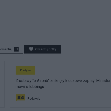
komentuj
39
Obserwuj notkę
Polityka
Z ustawy "o Airbnb" zniknęły kluczowe zapisy. Ministra
mówi o lobbingu
Redakcja