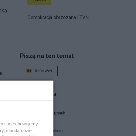
nka
Demokracja obrzezana i TVN
Piszą na ten temat
Rafał Woś
ie
go
Blogi na ten temat
Zbigniew Kuźmiuk
ęp i przechowujemy
ory, standardowe
Piotr Strzembosz