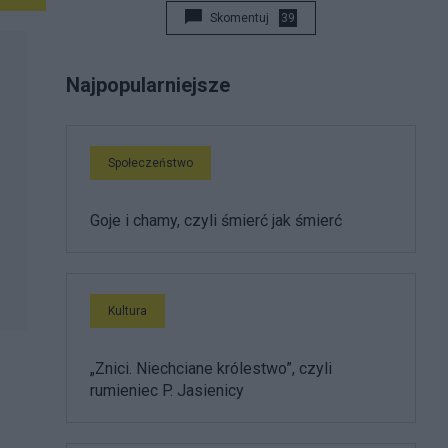
Skomentuj
39
Najpopularniejsze
Społeczeństwo
Goje i chamy, czyli śmierć jak śmierć
Kultura
„Znici. Niechciane królestwo”, czyli
rumieniec P. Jasienicy