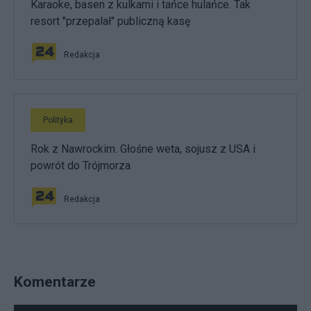
Karaoke, basen z kulkami i tańce hulańce. Tak
resort "przepalał" publiczną kasę
Redakcja
Polityka
Rok z Nawrockim. Głośne weta, sojusz z USA i
powrót do Trójmorza
Redakcja
Komentarze