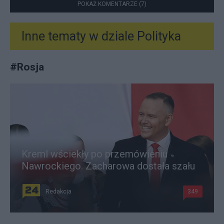
POKAŻ KOMENTARZE (7)
Inne tematy w dziale
Polityka
#
Rosja
Kreml wściekły po przemówieniu
Nawrockiego. Zacharowa dostała szału
Redakcja
349