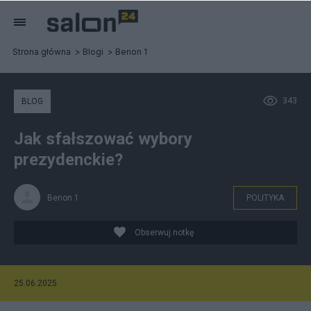
Strona główna
Blogi
Benon 1
343
BLOG
Jak sfałszować wybory
prezydenckie?
Benon 1
POLITYKA
Obserwuj notkę
25.06.2025