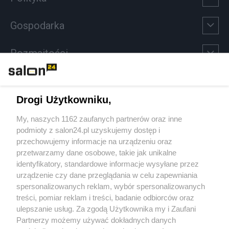
Gospodarka
Rozmaitości
Technologie
Drogi Użytkowniku,
Sport
My, naszych 1162 zaufanych partnerów oraz inne
podmioty z salon24.pl uzyskujemy dostęp i
Społeczeństwo
przechowujemy informacje na urządzeniu oraz
przetwarzamy dane osobowe, takie jak unikalne
Kultura
identyfikatory, standardowe informacje wysyłane przez
urządzenie czy dane przeglądania w celu zapewniania
spersonalizowanych reklam, wybór spersonalizowanych
treści, pomiar reklam i treści, badanie odbiorców oraz
ulepszanie usług. Za zgodą Użytkownika my i Zaufani
X
Facebook
Instagram
Youtube
Partnerzy możemy używać dokładnych danych