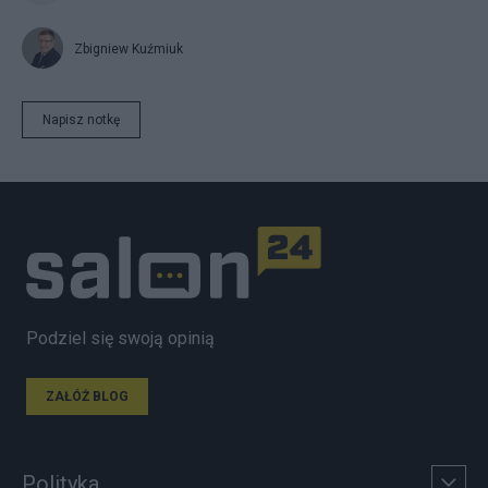
Zbigniew Kuźmiuk
Napisz notkę
Podziel się swoją opinią
ZAŁÓŻ BLOG
Polityka