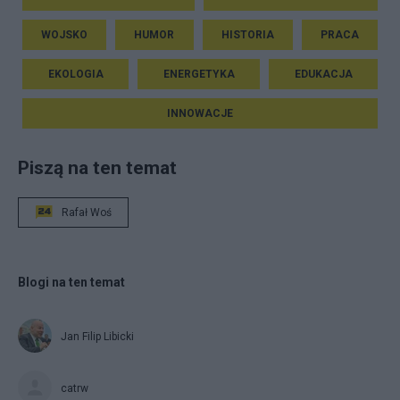
WOJSKO
HUMOR
HISTORIA
PRACA
EKOLOGIA
ENERGETYKA
EDUKACJA
INNOWACJE
Piszą na ten temat
Rafał Woś
Blogi na ten temat
Jan Filip Libicki
catrw