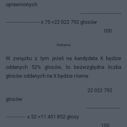
uprawnionych
------------------------
-------------------- x 75 ≈22 022 792 głosów
100
Reklama
W związku z tym jeżeli na kandydata X będzie
oddanych 52% głosów, to bezwzględna liczba
głosów oddanych na X będzie równa:
22 022 792
głosów
--------------------
------------ x 52 ≈11 451 852 głosy
100