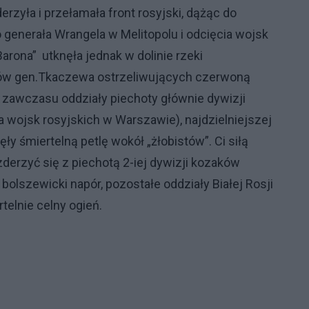
erzyła i przełamała front rosyjski, dążąc do
generała Wrangela w Melitopolu
i odcięcia wojsk
Barona”
u
tknęła jednak w dolinie rzeki
ów gen.Tkaczewa ostrzeliwujących czerwoną
 zawczasu oddziały
piechoty głównie dywizji
a wojsk rosyjskich w Warszawie),
najdzielniejszej
ły śmiertelną petlę wokół „
żłobistów”. Ci siłą
zderzyć się z piechotą 2-iej dywizji kozaków
olszewicki napór, pozostałe oddziały Białej Rosji
telnie celny ogień.