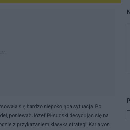
в
N
с
э
я
у
и
о
б
д
и
м
«
и
б
P
п
ysowała się bardzo niepokojąc
a
sytuacja.
Po
и
 idei, ponieważ Józef Piłsudski decydując się na
Д
п
dnie z przykazaniem klasyka strategii
Karla von
р