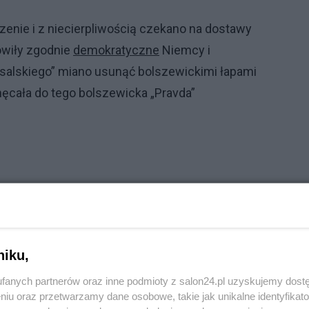
enie i z niecierpliwością czekano na dostawy
ówiły zgodnie
demokratyczne
Niemcy i
salskiego” miano usunąć bolszewickimi łapami
ęcała do tego bolszewicka „Pravda”
niku,
fanych partnerów oraz inne podmioty z salon24.pl uzyskujemy dost
niu oraz przetwarzamy dane osobowe, takie jak unikalne identyfikat