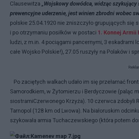
Clausewitza
„Wojskowy dowódca, widząc szykujący si
prewencyjne uderzenie, jest winien zbrodni wobec sw
polskie 25.04.1920 nie zniszczyło grupujących się s
i po otrzymaniu posiłków w postaci
1. Konnej Armii
ludzi, z m.in. 4 pociągami pancernymi, 3 eskadrami lo
całe Wojsko Polskie!), 27.05 ruszyły na Polaków i s
Rekl
Po zaciętych walkach udało im się przełamać front 
Samorodkiem, w Żytomierzu i Berdyczowie (
paląc m
siostrami
Czerwonego Krzyża). 10 czerwca zdobyli 
Tarnopol (128 km od Lwowa). Na białoruskim odcink
szykowała armia Tuchaczewskiego (która potem dos