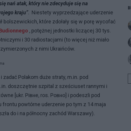
ę nań atak, który nie zdecyduje się na
А
B
ojego kraju”
.
Niestety wyprzedzające uderzenie
в
P
ił bolszewickich, które zdołały się w porę wycofać
m
 Budionnego
, potężnej jednostki liczącej 30 tys.
p
tniczymi i 30 radiostacjami (to więcej niż miało
r
przymierzonych z nimi Ukraińców.
n
h
t
ama
*
i zadać Polakom duże straty, m.in. pod
*
.in. doszczętnie szpital z sześciuset rannymi i
Równe [
ukr. Рівне
,
ros. Ровно
] i podeszli pod
u frontu powtórne uderzenie po tym z 14 maja
zła do i na północny zachód Warszawy).