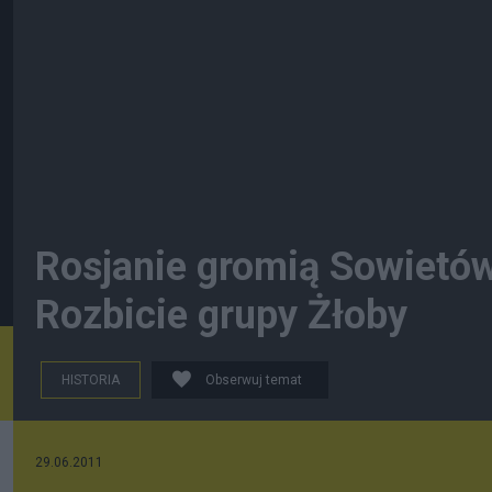
Rosjanie gromią Sowietó
Rozbicie grupy Żłoby
HISTORIA
Obserwuj temat
29.06.2011