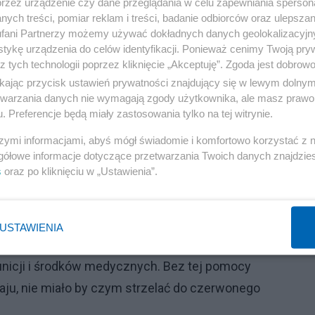
przez urządzenie czy dane przeglądania w celu zapewniania sperson
ych treści, pomiar reklam i treści, badanie odbiorców oraz ulepszan
fani Partnerzy możemy używać dokładnych danych geolokalizacyjn
tykę urządzenia do celów identyfikacji. Ponieważ cenimy Twoją pry
z tych technologii poprzez kliknięcie „Akceptuję”. Zgoda jest dobro
ikając przycisk ustawień prywatności znajdujący się w lewym dolny
etwarzania danych nie wymagają zgody użytkownika, ale masz prawo 
. Preferencje będą miały zastosowania tylko na tej witrynie.
szymi informacjami, abyś mógł świadomie i komfortowo korzystać z
ama
gółowe informacje dotyczące przetwarzania Twoich danych znajdzi
s
oraz po kliknięciu w „Ustawienia”.
ection/russko-polskiy/
w obliczu sowieckiego zalewu
jedynie Węgry,
USTAWIENIA
zlachetnego przyjaciela Polski
, bezinteresownie i
unicji i środków medycznych. Bez tej pomocy
aju, nie miało by czym strzelać do czerwonego