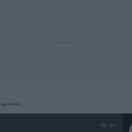
osja-Polska
3861