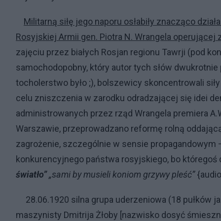
Militarną siłę jego naporu osłabiły znacząco dzia
Rosyjskiej Armii gen.
Piotra N. Wrangela
operującej z
zajęciu przez białych Rosjan regionu Tawrji (pod k
samochodopobny, który autor tych słów dwukrotnie
to
cholerstw
o
było ;
), bolszewicy skoncentrowali sił
celu zniszczenia w zarodku odradzającej się idei de
administrowanych przez rząd Wrangela premiera A.
Warszawie, przeprowadzano reformę rolną oddającą 
zagrożenie, szczególnie w sensie propagandowym – 
konkurencyjnego państwa rosyjskiego, bo któregoś 
światło”
„sami by musieli koniom grzywy pleść”
{audio
28.06.1920 silna grupa uderzeniowa (18 pułków 
maszynisty Dmitrija Żłoby [nazwisko dosyć śmieszn