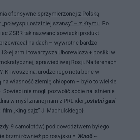
łania ofensywne sprzymierzonej z Polską
 „półwyspu ostatniej szansy” – z Krymu
. Po
oniec ZSRR tak nazwano sowiecki produkt
 przewracał na dach – wywrotne
bardzo
y 13-ej armii towarzysza Uborewicza + posiłki w
mokratycznej, sprawiedliwej Rosji. Na terenach
W. Kriwoszeina, urodzonego nota bene w
na własność ziemię chłopom – było to wielkie
Sowieci nie mogli pozwolić sobie na istnienie
dnia w myśl znanej nam z PRL idei
„ostatni gasi
: film „King sajz” J. Machulskiego}.
jazdy, 9 samolotów) pod dowództwem
b
yłego
ie brzmi
również po
rosyjsku
=
Жлоб
~