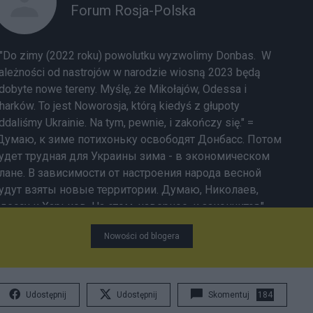
Forum Rosja-Polska
 "Do zimy (2022 roku) powolutku wyzwolimy Donbas. W
ależności od nastrojów w narodzie wiosną 2023 będą
dobyte nowe tereny. Myślę, że Mikołajów, Odessa i
harków. To jest Noworosja, którą kiedyś z głupoty
ddaliśmy Ukrainie. Na tym, pewnie, i zakończy się." =
Думаю, к зиме потихоньку освободят Донбасс. Потом
удет трудная для Украины зима - в экономическом
лане. В зависимости от настроения народа весной
удут взяты новые территории. Думаю, Николаев,
дессу и Харьков. На этом, наверное, и закончится."
ostromich 23.08.2022 "Империализм - зло и глупость. Он
Nowości od blogera
редит интересам народа России. (...) "На Украине
роизошло народное восстание против
оррумпированной и воровской власти. Ядром этого
осстания были Киев и западные области страны, но
Udostępnij
Udostępnij
Skomentuj
184
го поддержала (молчаливо) и большая часть юго-