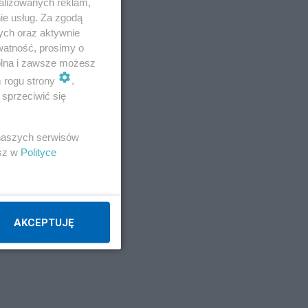
alizowanych reklam,
ie usług. Za zgodą
ych oraz aktywnie
watność, prosimy o
wolna i zawsze możesz
m rogu strony
.
sprzeciwić się
 naszych serwisów
esz w
Polityce
AKCEPTUJĘ