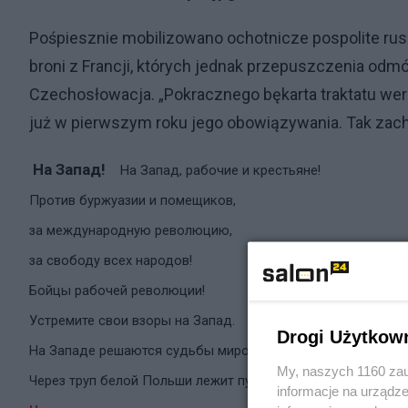
Pośpiesznie mobilizowano ochotnicze pospolite rusz
broni z Francji, których jednak przepuszczenia odm
Czechosłowacja. „Pokracznego bękarta traktatu wer
już w pierwszym roku jego obowiązywania. Tak zach
На Запад!
На Запад, рабочие и крестьяне!
Против буржуазии и помещиков,
за международную революцию,
за свободу всех народов!
Бойцы рабочей революции!
Устремите свои взоры на Запад.
Drogi Użytkow
На Западе решаются судьбы
мировой революции
.
My, naszych 1160 zau
Через труп белой Польши лежит путь к мировому пожару.
informacje na urządze