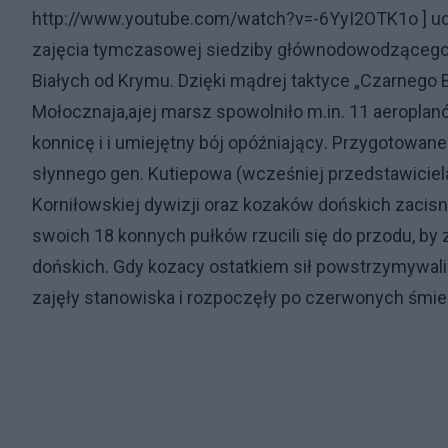
http://www.youtube.com/watch?v=-6YyI2OTK1o
]
ud
zajęcia tymczasowej siedziby głównodowodzącego 
Białych od Krymu
.
Dzięki mądrej taktyce
„Czarnego 
Mołocznaja,
a
jej marsz spowolniło
m.in.
11 aeroplan
konnicę
i i umiejętny bój opóźniający
. Przygotowane
słynnego gen. Kutiepowa (wcześniej przedstawiciel
Korniłowskiej dywizji oraz kozaków dońskich zacisnę
swoich 18 konnych pułków rzucili się do przodu, by 
dońskich. Gdy kozacy ostatkiem sił powstrzymywali b
zajęły stanowiska i rozpoczęły po czerwonych śmier