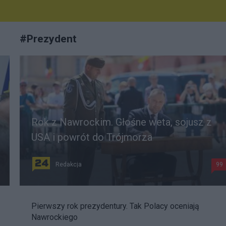
#
Prezydent
Rok z Nawrockim. Głośne weta, sojusz z
USA i powrót do Trójmorza
Redakcja
99
Pierwszy rok prezydentury. Tak Polacy oceniają
Nawrockiego