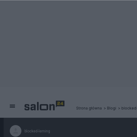
Strona główna
Blogi
blocked
blocked-leming