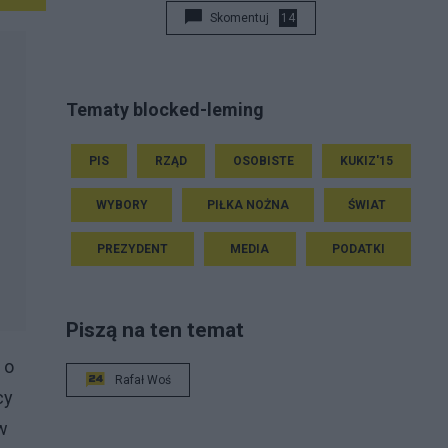
Skomentuj
14
Tematy blocked-leming
PIS
RZĄD
OSOBISTE
KUKIZ'15
WYBORY
PIŁKA NOŻNA
ŚWIAT
PREZYDENT
MEDIA
PODATKI
Piszą na ten temat
 o
Rafał Woś
cy
w