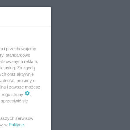
ęp i przechowujemy
ory, standardowe
alizowanych reklam,
ie usług. Za zgodą
ych oraz aktywnie
watność, prosimy o
wolna i zawsze możesz
m rogu strony
.
sprzeciwić się
 naszych serwisów
esz w
Polityce