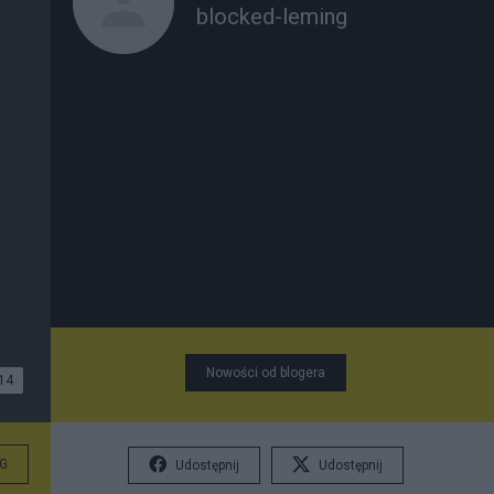
blocked-leming
Nowości od blogera
14
G
Udostępnij
Udostępnij