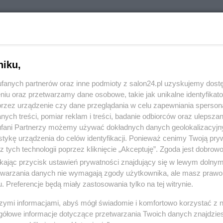
niku,
fanych partnerów oraz inne podmioty z salon24.pl uzyskujemy dost
niu oraz przetwarzamy dane osobowe, takie jak unikalne identyfikat
przez urządzenie czy dane przeglądania w celu zapewniania sperson
ych treści, pomiar reklam i treści, badanie odbiorców oraz ulepszan
fani Partnerzy możemy używać dokładnych danych geolokalizacyjn
komentuj
14
Obserwuj notkę
tykę urządzenia do celów identyfikacji. Ponieważ cenimy Twoją pry
z tych technologii poprzez kliknięcie „Akceptuję”. Zgoda jest dobro
ikając przycisk ustawień prywatności znajdujący się w lewym dolny
etwarzania danych nie wymagają zgody użytkownika, ale masz prawo 
Polityka
. Preferencje będą miały zastosowania tylko na tej witrynie.
Rok z Nawrockim. Głośne weta, sojusz z USA i powrót
szymi informacjami, abyś mógł świadomie i komfortowo korzystać z
do Trójmorza
gółowe informacje dotyczące przetwarzania Twoich danych znajdzi