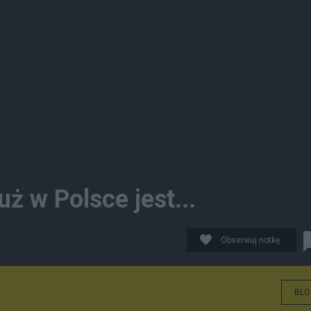
ż w Polsce jest...
Obserwuj notkę
BLO