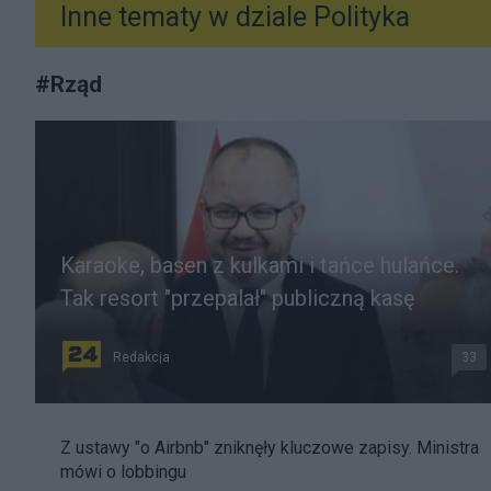
Inne tematy w dziale
Polityka
#
Rząd
Karaoke, basen z kulkami i tańce hulańce.
Tak resort "przepalał" publiczną kasę
Redakcja
33
Z ustawy "o Airbnb" zniknęły kluczowe zapisy. Ministra
mówi o lobbingu