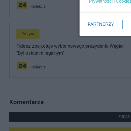
Prywatności
i
Cookie
Redakcja
PARTNERZY
Polityka
Fidesz zbojkotuje wybór nowego prezydenta Węgier.
"Był ostatnim legalnym"
Redakcja
Komentarze
POKAŻ 