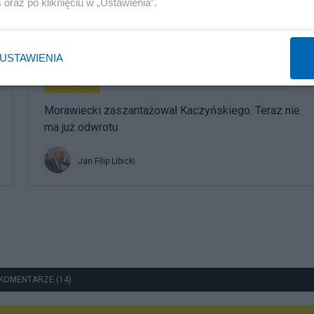
s
oraz po kliknięciu w „Ustawienia”.
Redakcja
USTAWIENIA
Polityka
Morawiecki zaszantażował Kaczyńskiego. Teraz nie
ma już odwrotu
Jan Filip Libicki
KOMENTARZE (14)