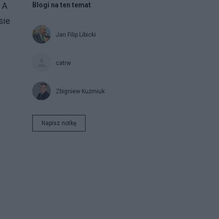
 A
Blogi na ten temat
sie
Jan Filip Libicki
catrw
Zbigniew Kuźmiuk
Napisz notkę