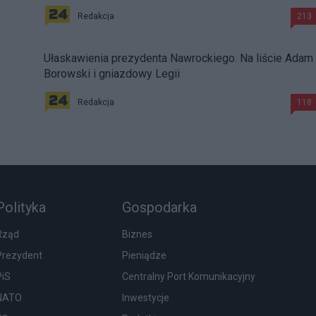
Redakcja
213
Ułaskawienia prezydenta Nawrockiego. Na liście Adam
Borowski i gniazdowy Legii
Redakcja
118
Polityka
Gospodarka
Rząd
Biznes
Prezydent
Pieniądze
PiS
Centralny Port Komunikacyjny
NATO
Inwestycje