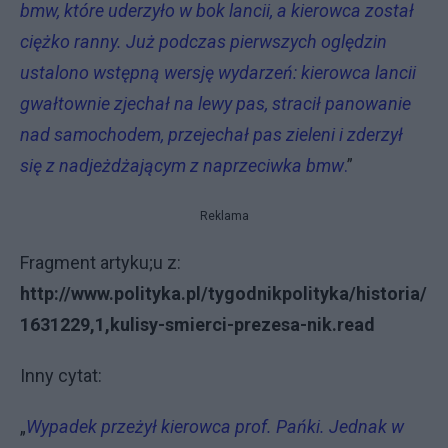
bmw, które uderzyło w bok lancii, a kierowca został
ciężko ranny. Już podczas pierwszych oględzin
ustalono wstępną wersję wydarzeń: kierowca lancii
gwałtownie zjechał na lewy pas, stracił panowanie
nad samochodem, przejechał pas zieleni i zderzył
się z nadjeżdżającym z naprzeciwka bmw
.
”
Reklama
Fragment artyku;u z:
http://www.polityka.pl/tygodnikpolityka/historia/
1631229,1,kulisy-smierci-prezesa-nik.read
Inny cytat:
„
Wypadek przeżył kierowca prof. Pańki. Jednak w