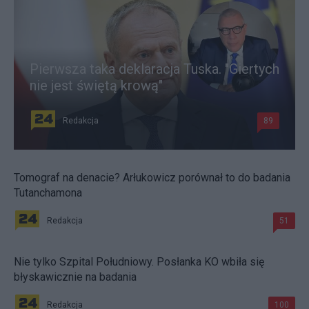
Pierwsza taka deklaracja Tuska. "Giertych
nie jest świętą krową"
Redakcja
89
Tomograf na denacie? Arłukowicz porównał to do badania
Tutanchamona
Redakcja
51
Nie tylko Szpital Południowy. Posłanka KO wbiła się
błyskawicznie na badania
Redakcja
100