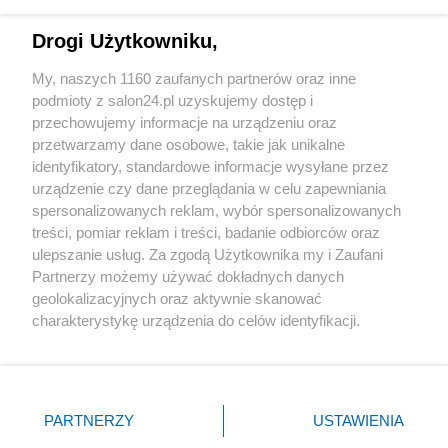
Technologie
Drogi Użytkowniku,
Sport
My, naszych 1160 zaufanych partnerów oraz inne
podmioty z salon24.pl uzyskujemy dostęp i
Społeczeństwo
przechowujemy informacje na urządzeniu oraz
przetwarzamy dane osobowe, takie jak unikalne
Kultura
identyfikatory, standardowe informacje wysyłane przez
urządzenie czy dane przeglądania w celu zapewniania
spersonalizowanych reklam, wybór spersonalizowanych
treści, pomiar reklam i treści, badanie odbiorców oraz
ulepszanie usług. Za zgodą Użytkownika my i Zaufani
X
Facebook
Instagram
Youtube
Partnerzy możemy używać dokładnych danych
geolokalizacyjnych oraz aktywnie skanować
charakterystykę urządzenia do celów identyfikacji.
Web Content Media sp. z o. o. © 2022
Ponieważ cenimy Twoją prywatność, prosimy o zgodę na
korzystanie z tych technologii poprzez kliknięcie
„Akceptuję”. Zgoda jest dobrowolna i zawsze możesz ją
Pomoc
O nas
Praca
Reklama
Kontakt
zmienić/wycofać klikając przycisk ustawień prywatności
PARTNERZY
USTAWIENIA
znajdujący się w lewym dolnym rogu strony
. Niektóre