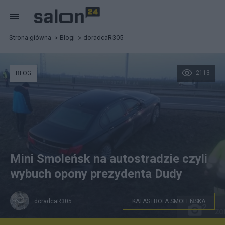
Strona główna
Blogi
doradcaR305
2113
BLOG
Mini Smoleńsk na autostradzie czyli
wybuch opony prezydenta Dudy
doradcaR305
KATASTROFA SMOLEŃSKA
Rys.1 (www.fakt.pl ) BMW prezydenta w rowie. Widać