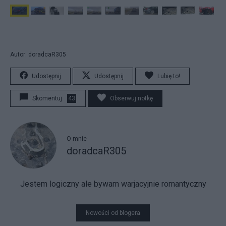
Autor: doradcaR305
Udostępnij
Udostępnij
Lubię to!
Skomentuj
43
Obserwuj notkę
O mnie
doradcaR305
Jestem logiczny ale bywam warjacyjnie romantyczny
Nowości od blogera