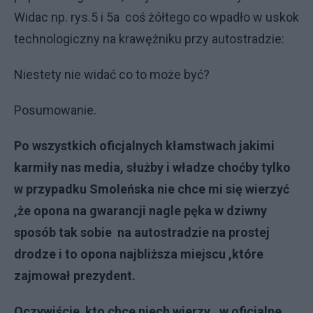
Widac np. rys.5 i 5a coś żółtego co wpadło w uskok
technologiczny na krawężniku przy autostradzie:
Niestety nie widać co to może być?
Posumowanie.
Po wszystkich oficjalnych kłamstwach jakimi
karmiły nas media, służby i władze choćby tylko
w przypadku Smoleńska nie chce mi się wierzyć
,że opona na gwarancji nagle pęka w dziwny
sposób tak sobie na autostradzie na prostej
drodze i to opona najbliższa miejscu ,które
zajmował prezydent.
Oczywiście kto chce niech wierzy , w oficjalne