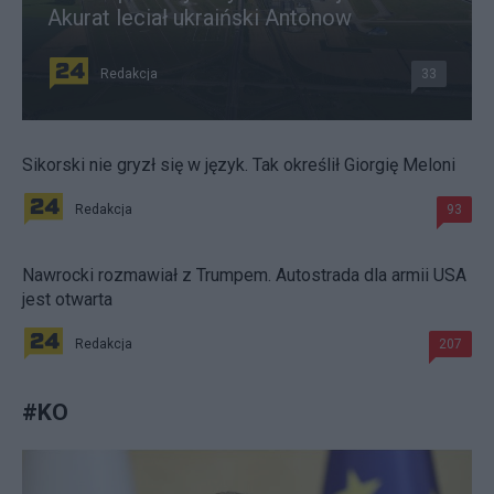
Akurat leciał ukraiński Antonow
Redakcja
33
Sikorski nie gryzł się w język. Tak określił Giorgię Meloni
Redakcja
93
Nawrocki rozmawiał z Trumpem. Autostrada dla armii USA
jest otwarta
Redakcja
207
#
KO