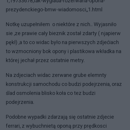
1,19733678,tak-wyglada-rozerwana-opona-
prezydenckiego-bmw-wiadomosci,,1.html
Notkę uzupełniłem o niektóre z nich.. Wyjasniło
sie ,ze prawie cały bieznik został zdarty ( njapierw
pękł) ,a to co widac było na pierwszych zdjećiach
to wzmocniony bok opony i plastikowa wkładka na
której jechał przez ostatnie metry.
Na zdjeciach widac zerwane grube elemnty
konstrukcji samochodu co budzi podejrzenia, oraz
ślad osmolenia blisko koła co tez budzi
podejrzenia.
Podobne wypadki zdarzają się ostatnie zdjecie
ferrari, z wybuchnietą oponą przy prędkosci