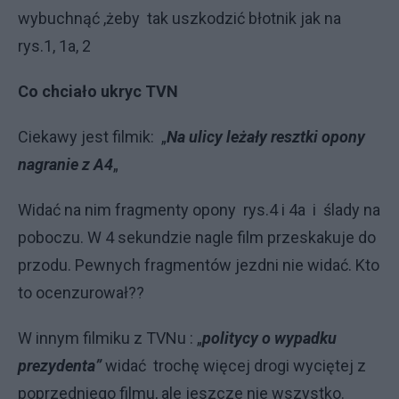
wybuchnąć ,żeby tak uszkodzić błotnik jak na
rys.1, 1a, 2
Co chciało ukryc TVN
Ciekawy jest filmik: „
Na ulicy leżały resztki opony
nagranie z A4
„
Widać na nim fragmenty opony rys.4 i 4a i ślady na
poboczu. W 4 sekundzie nagle film przeskakuje do
przodu. Pewnych fragmentów jezdni nie widać. Kto
to ocenzurował??
W innym filmiku z TVNu : „
politycy o wypadku
prezydenta”
widać trochę więcej drogi wyciętej z
poprzedniego filmu, ale jeszcze nie wszystko.