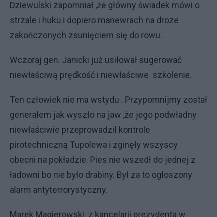
Dziewulski zapomniał ,że główny świadek mówi o
strzale i huku i dopiero manewrach na droze
zakończonych zsunięciem się do rowu.
Wczoraj gen. Janicki już usiłował sugerować
niewłaściwą prędkość i niewłaściwe szkolenie.
Ten człowiek nie ma wstydu . Przypomnijmy został
generałem jak wyszło na jaw ,że jego podwładny
niewłaściwie przeprowadził kontrole
pirotechniczną Tupolewa i zginęły wszyscy
obecni na pokładzie. Pies nie wszedł do jednej z
ładowni bo nie było drabiny. Był za to ogłoszony
alarm antyterrorystyczny.
Marek Magierowski z kancelarii prezydenta w