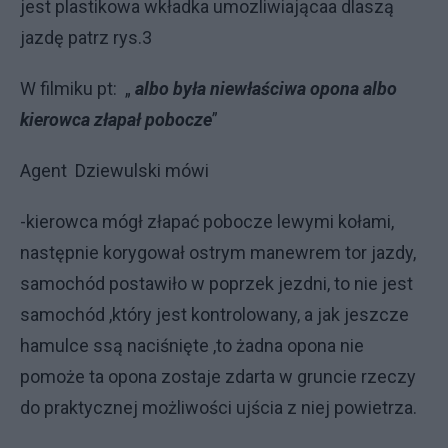
jest plastikowa wkładka umozliwiającaa dlaszą
jazdę patrz rys.3
W filmiku pt: „
albo była niewłaściwa opona albo
kierowca złapał pobocze
”
Agent Dziewulski mówi
-kierowca mógł złapać pobocze lewymi kołami,
następnie korygował ostrym manewrem tor jazdy,
samochód postawiło w poprzek jezdni, to nie jest
samochód ,który jest kontrolowany, a jak jeszcze
hamulce ssą naciśnięte ,to żadna opona nie
pomoże ta opona zostaje zdarta w gruncie rzeczy
do praktycznej możliwości ujścia z niej powietrza.