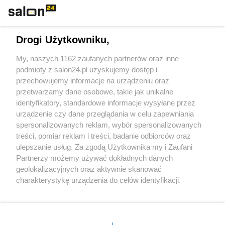
Technologie
Drogi Użytkowniku,
Sport
My, naszych 1162 zaufanych partnerów oraz inne
podmioty z salon24.pl uzyskujemy dostęp i
Społeczeństwo
przechowujemy informacje na urządzeniu oraz
przetwarzamy dane osobowe, takie jak unikalne
Kultura
identyfikatory, standardowe informacje wysyłane przez
urządzenie czy dane przeglądania w celu zapewniania
spersonalizowanych reklam, wybór spersonalizowanych
treści, pomiar reklam i treści, badanie odbiorców oraz
ulepszanie usług. Za zgodą Użytkownika my i Zaufani
X
Facebook
Instagram
Youtube
Partnerzy możemy używać dokładnych danych
geolokalizacyjnych oraz aktywnie skanować
charakterystykę urządzenia do celów identyfikacji.
Web Content Media sp. z o. o. © 2022
Ponieważ cenimy Twoją prywatność, prosimy o zgodę na
korzystanie z tych technologii poprzez kliknięcie
„Akceptuję”. Zgoda jest dobrowolna i zawsze możesz ją
Pomoc
O nas
Praca
Reklama
Kontakt
zmienić/wycofać klikając przycisk ustawień prywatności