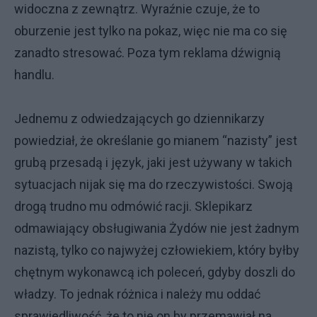
widoczna z zewnątrz. Wyraźnie czuje, że to
oburzenie jest tylko na pokaz, więc nie ma co się
zanadto stresować. Poza tym reklama dźwignią
handlu.
Jednemu z odwiedzających go dziennikarzy
powiedział, że określanie go mianem “nazisty” jest
grubą przesadą i język, jaki jest używany w takich
sytuacjach nijak się ma do rzeczywistości. Swoją
drogą trudno mu odmówić racji. Sklepikarz
odmawiający obsługiwania Żydów nie jest żadnym
nazistą, tylko co najwyżej człowiekiem, który byłby
chętnym wykonawcą ich poleceń, gdyby doszli do
władzy. To jednak różnica i należy mu oddać
sprawiedliwość, że to nie on by przemawiał na