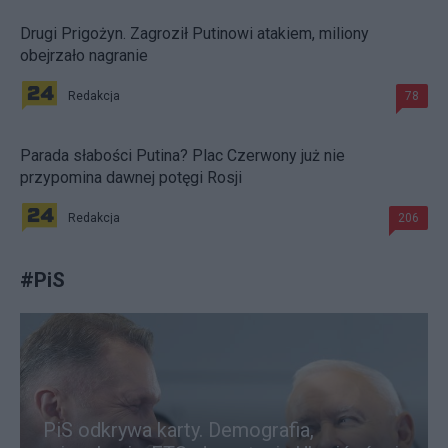
Drugi Prigożyn. Zagroził Putinowi atakiem, miliony
obejrzało nagranie
Redakcja
78
Parada słabości Putina? Plac Czerwony już nie
przypomina dawnej potęgi Rosji
Redakcja
206
#
PiS
PiS odkrywa karty. Demografia,