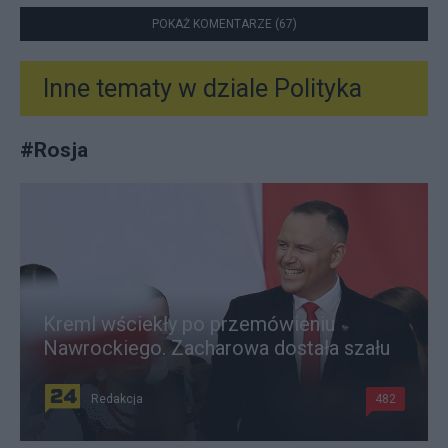
POKAŻ KOMENTARZE (67)
Inne tematy w dziale
Polityka
#
Rosja
Kreml wściekły po przemówieniu
Nawrockiego. Zacharowa dostała szału
Redakcja
482