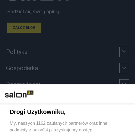
Podziel się swoją opinią
ZAŁÓŻ BLOG
Polityka
Gospodarka
Rozmaitości
Technologie
Drogi Użytkowniku,
Sport
My, naszych 1162 zaufanych partnerów oraz inne
podmioty z salon24.pl uzyskujemy dostęp i
Społeczeństwo