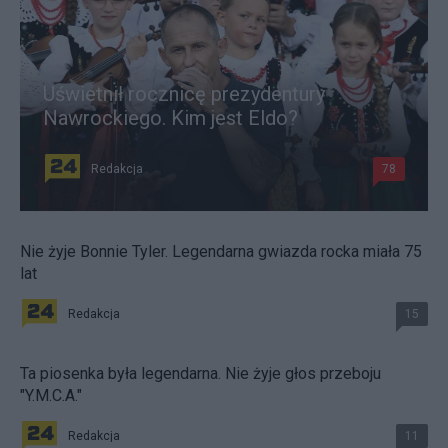
Uświetnił rocznicę prezydentury
Nawrockiego. Kim jest Eldo?
Redakcja
78
Nie żyje Bonnie Tyler. Legendarna gwiazda rocka miała 75
lat
Redakcja
15
Ta piosenka była legendarna. Nie żyje głos przeboju
"Y.M.C.A."
Redakcja
11