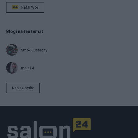
Rafał Woś
Blogi na ten temat
Smok Eustachy
maia14
Napisz notkę