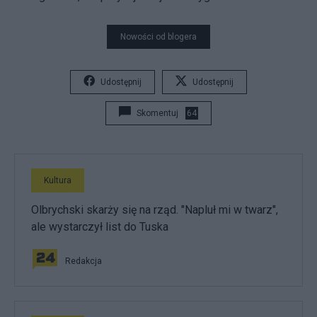
Nowości od blogera
Udostępnij
Udostępnij
Skomentuj
64
Kultura
Olbrychski skarży się na rząd. "Napluł mi w twarz",
ale wystarczył list do Tuska
Redakcja