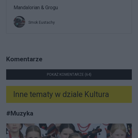
Mandalorian & Grogu
Smok Eustachy
Komentarze
POKAŻ KOMENTARZE (64)
Inne tematy w dziale
Kultura
#
Muzyka