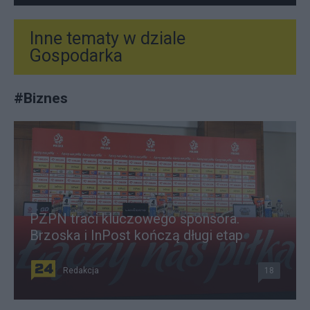
Inne tematy w dziale
Gospodarka
#
Biznes
PZPN traci kluczowego sponsora.
Brzoska i InPost kończą długi etap
Redakcja
18