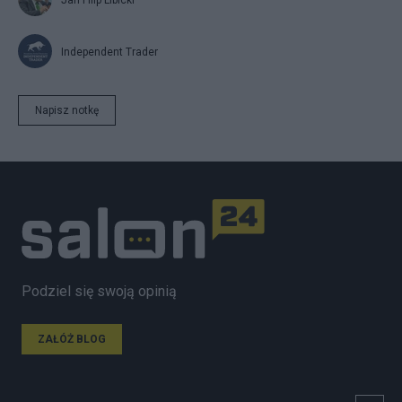
Jan Filip Libicki
Independent Trader
Napisz notkę
Podziel się swoją opinią
ZAŁÓŻ BLOG