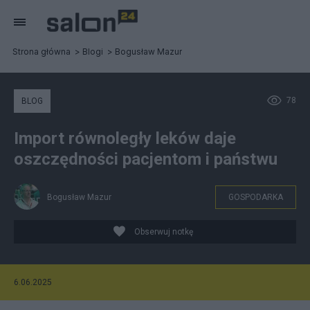
Strona główna
Blogi
Bogusław Mazur
78
BLOG
Import równoległy leków daje
oszczędności pacjentom i państwu
Bogusław Mazur
GOSPODARKA
Obserwuj notkę
6.06.2025