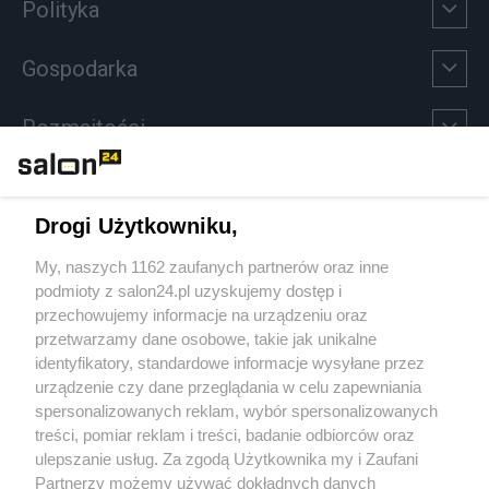
Polityka
Gospodarka
Rozmaitości
Technologie
Drogi Użytkowniku,
Sport
My, naszych 1162 zaufanych partnerów oraz inne
podmioty z salon24.pl uzyskujemy dostęp i
Społeczeństwo
przechowujemy informacje na urządzeniu oraz
przetwarzamy dane osobowe, takie jak unikalne
Kultura
identyfikatory, standardowe informacje wysyłane przez
urządzenie czy dane przeglądania w celu zapewniania
spersonalizowanych reklam, wybór spersonalizowanych
treści, pomiar reklam i treści, badanie odbiorców oraz
ulepszanie usług. Za zgodą Użytkownika my i Zaufani
X
Facebook
Instagram
Youtube
Partnerzy możemy używać dokładnych danych