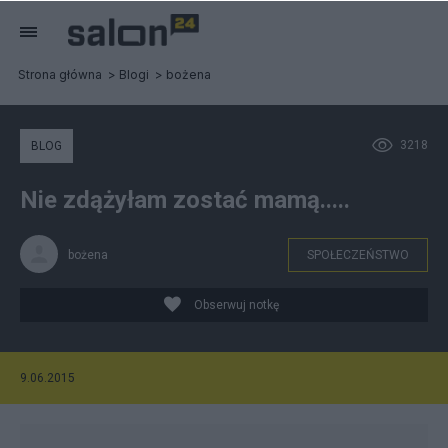
Strona główna
Blogi
bożena
3218
BLOG
Nie zdążyłam zostać mamą.....
bożena
SPOŁECZEŃSTWO
Obserwuj notkę
9.06.2015