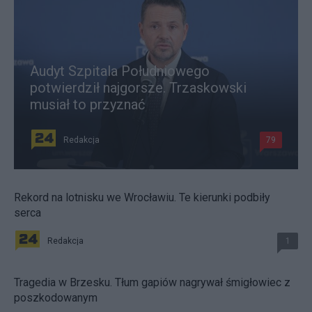
Audyt Szpitala Południowego
potwierdził najgorsze. Trzaskowski
musiał to przyznać
Redakcja
79
Rekord na lotnisku we Wrocławiu. Te kierunki podbiły
serca
Redakcja
1
Tragedia w Brzesku. Tłum gapiów nagrywał śmigłowiec z
poszkodowanym