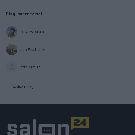
Blogi na ten temat
Siukum Balala
Jan Filip Libicki
brat Damian
Napisz notkę