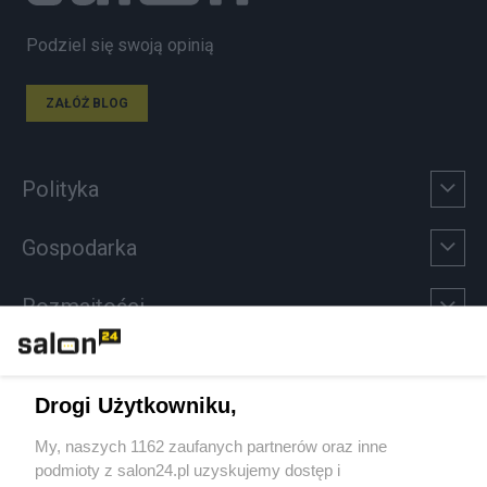
Podziel się swoją opinią
ZAŁÓŻ BLOG
Polityka
Gospodarka
Rozmaitości
Technologie
Drogi Użytkowniku,
Sport
My, naszych 1162 zaufanych partnerów oraz inne
podmioty z salon24.pl uzyskujemy dostęp i
Społeczeństwo