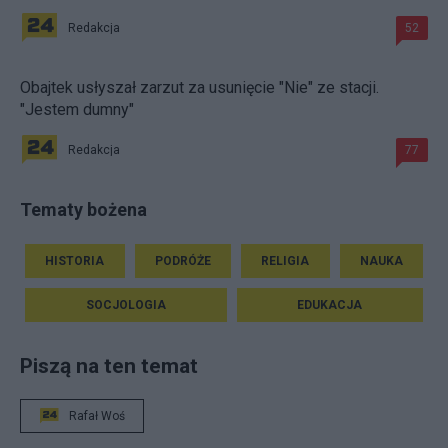
Redakcja
52
Obajtek usłyszał zarzut za usunięcie "Nie" ze stacji.
"Jestem dumny"
Redakcja
77
Tematy bożena
HISTORIA
PODRÓŻE
RELIGIA
NAUKA
SOCJOLOGIA
EDUKACJA
Piszą na ten temat
Rafał Woś