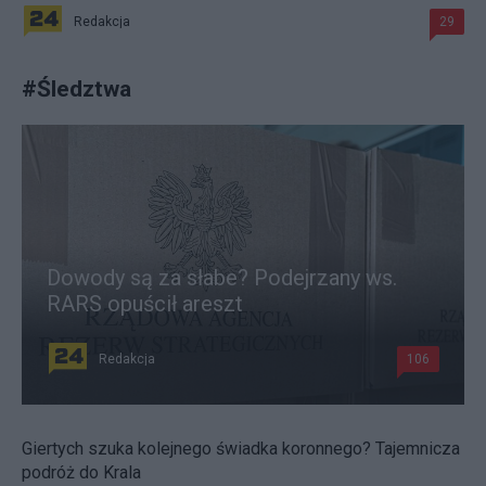
Redakcja
29
#
Śledztwa
Dowody są za słabe? Podejrzany ws.
RARS opuścił areszt
Redakcja
106
Giertych szuka kolejnego świadka koronnego? Tajemnicza
podróż do Krala